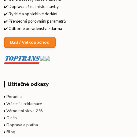
✔️ Doprava až na místo stavby
✔️ Rychlé a spolehlivé dodání
✔️ Přehledné porovnání parametrů
✔️ Odborné poradenství zdarma
B2B / Velkoobchod
Užitečné odkazy
▪
Poradna
▪
Vrácení a reklamace
▪
Věrnostní sleva 2 %
▪
O nás
▪
Doprava a platba
▪
Blog