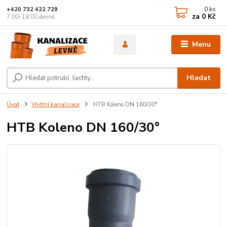
0
ks
+420 732 422 729
za
0 Kč
7:00–18:00 denně
Menu
Hledat
Úvod
Vnitřní kanalizace
HTB Koleno DN 160/30°
HTB Koleno DN 160/30°