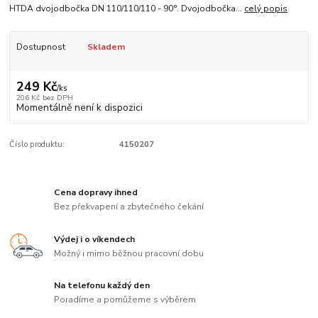
HTDA dvojodbočka DN 110/110/110 - 90°. Dvojodbočka...
celý popis
Dostupnost
Skladem
249 Kč
/
ks
206 Kč
bez DPH
Momentálně není k dispozici
Číslo produktu:
4150207
Cena dopravy ihned
Bez překvapení a zbytečného čekání
Výdej i o víkendech
Možný i mimo běžnou pracovní dobu
Na telefonu každý den
Poradíme a pomůžeme s výběrem