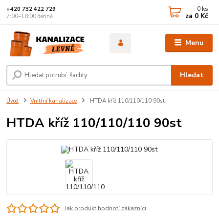
0
ks
+420 732 422 729
za
0 Kč
7:00–18:00 denně
Menu
Hledat
Úvod
Vnitřní kanalizace
HTDA kříž 110/110/110 90st
HTDA kříž 110/110/110 90st
Jak produkt hodnotí zákazníci