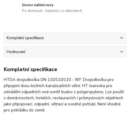
Dovoz našimi vozy
Po domluvě - kdykoliv i o víkendech
Kompletní specifikace
Hodnocení
Kompletní specifikace
HTDA dvojodbočka DN 110/110/110 - 90°. Dvojodbočka pro
připojení dvou bočních kanalizačních větví. HT tvarovka pro
odvádění odpadních vod uvnitř budov z polypropylenu. Lze použít
v domácnostech, hotelích, restauracích i průmyslových objektech
jako připojovací, odpadní, větrací a svodné potrubí. Není vhodné
pro pokládku do země.