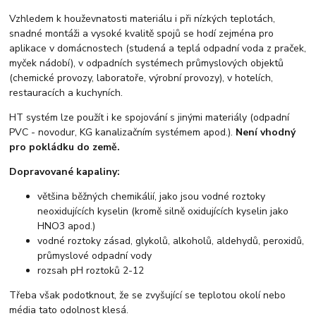
Vzhledem k houževnatosti materiálu i při nízkých teplotách,
snadné montáži a vysoké kvalitě spojů se hodí zejména pro
aplikace v domácnostech (studená a teplá odpadní voda z praček,
myček nádobí), v odpadních systémech průmyslových objektů
(chemické provozy, laboratoře, výrobní provozy), v hotelích,
restauracích a kuchyních.
HT systém lze použít i ke spojování s jinými materiály (odpadní
PVC - novodur, KG kanalizačním systémem apod.).
Není vhodný
pro pokládku do země.
Dopravované kapaliny:
většina běžných chemikálií, jako jsou vodné roztoky
neoxidujících kyselin (kromě silně oxidujících kyselin jako
HNO3 apod.)
vodné roztoky zásad, glykolů, alkoholů, aldehydů, peroxidů,
průmyslové odpadní vody
rozsah pH roztoků 2-12
Třeba však podotknout, že se zvyšující se teplotou okolí nebo
média tato odolnost klesá.