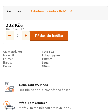
Dostupnost
Skladem u výrobce 5–10 dnů
202 Kč
/
ks
167 Kč
bez DPH
Přidat do košíku
Číslo produktu:
4145312
Materiál:
Polypropylen
Průměr:
160mm
Barva:
Šedá
Délka:
250mm
Cena dopravy ihned
Bez překvapení a zbytečného čekání
Výdej i o víkendech
Možný i mimo běžnou pracovní dobu