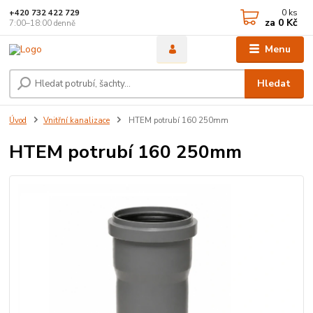
0
ks
+420 732 422 729
za
0 Kč
7:00–18:00 denně
Menu
Hledat
Úvod
Vnitřní kanalizace
HTEM potrubí 160 250mm
HTEM potrubí 160 250mm