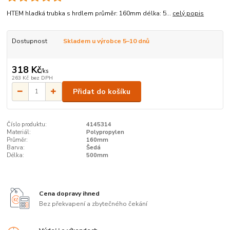
HTEM hladká trubka s hrdlem průměr: 160mm délka: 5...
celý popis
Dostupnost
Skladem u výrobce 5–10 dnů
318 Kč
/
ks
263 Kč
bez DPH
Přidat do košíku
Číslo produktu:
4145314
Materiál:
Polypropylen
Průměr:
160mm
Barva:
Šedá
Délka:
500mm
Cena dopravy ihned
Bez překvapení a zbytečného čekání