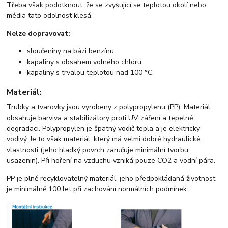
Třeba však podotknout, že se zvyšující se teplotou okolí nebo
média tato odolnost klesá.
Nelze dopravovat:
sloučeniny na bázi benzínu
kapaliny s obsahem volného chlóru
kapaliny s trvalou teplotou nad 100 °C.
Materiál:
Trubky a tvarovky jsou vyrobeny z polypropylenu (PP). Materiál
obsahuje barviva a stabilizátory proti UV záření a tepelné
degradaci. Polypropylen je špatný vodič tepla a je elektricky
vodivý. Je to však materiál, který má velmi dobré hydraulické
vlastnosti (jeho hladký povrch zaručuje minimální tvorbu
usazenin). Při hoření na vzduchu vzniká pouze CO2 a vodní pára.
PP je plně recyklovatelný materiál, jeho předpokládaná životnost
je minimálně 100 let při zachování normálních podmínek.