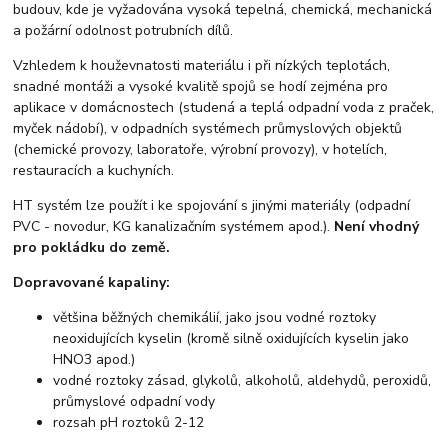
budouv, kde je vyžadována vysoká tepelná, chemická, mechanická
a požární odolnost potrubních dílů.
Vzhledem k houževnatosti materiálu i při nízkých teplotách,
snadné montáži a vysoké kvalitě spojů se hodí zejména pro
aplikace v domácnostech (studená a teplá odpadní voda z praček,
myček nádobí), v odpadních systémech průmyslových objektů
(chemické provozy, laboratoře, výrobní provozy), v hotelích,
restauracích a kuchyních.
HT systém lze použít i ke spojování s jinými materiály (odpadní
PVC - novodur, KG kanalizačním systémem apod.).
Není vhodný
pro pokládku do země.
Dopravované kapaliny:
většina běžných chemikálií, jako jsou vodné roztoky
neoxidujících kyselin (kromě silně oxidujících kyselin jako
HNO3 apod.)
vodné roztoky zásad, glykolů, alkoholů, aldehydů, peroxidů,
průmyslové odpadní vody
rozsah pH roztoků 2-12