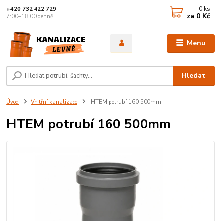
0
ks
+420 732 422 729
za
0 Kč
7:00–18:00 denně
Menu
Hledat
Úvod
Vnitřní kanalizace
HTEM potrubí 160 500mm
HTEM potrubí 160 500mm