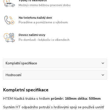
Výdej i o víkendech
Možný i mimo běžnou pracovní dobu
Na telefonu každý den
Poradíme a pomůžeme s výběrem
Dovoz našimi vozy
Po domluvě - kdykoliv i o víkendech
Kompletní specifikace
Hodnocení
Kompletní specifikace
HTEM hladká trubka s hrdlem
průměr: 160mm d
élka: 500mm
Systém HT odpadního potrubí s hrdlovými spoji se používá uvnitř