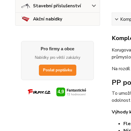
Stavební příslušenství
Akční nabídky
Kompl
Komple
Pro firmy a obce
Korugovan
průmyslo
Nabídky pro větší zakázky
Na rozdíl
Poslat poptávku
PP po
To umožň
odolnost
Výhody 
Fle
Ní