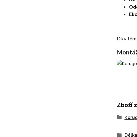
Odo
Eko
Díky těmt
Montáž
Zboží 
Korug
Délka