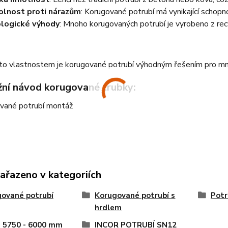
lnost proti nárazům
: Korugované potrubí má vynikající schop
logické výhody
: Mnoho korugovaných potrubí je vyrobeno z rec
o vlastnostem je korugované potrubí výhodným řešením pro mnoh
ní návod korugované trubky:
zařazeno v kategoriích
ované potrubí
Korugované potrubí s
Potr
hrdlem
 5750 - 6000 mm
INCOR POTRUBÍ SN12