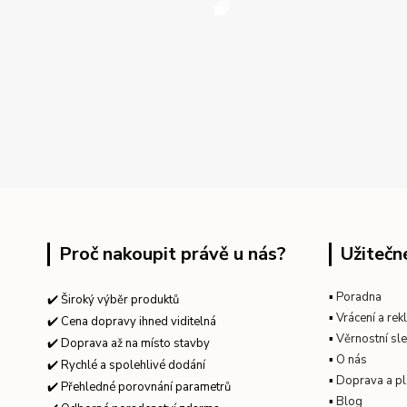
Proč nakoupit právě u nás?
Užitečn
▪
Poradna
✔️ Široký výběr produktů
▪
Vrácení a re
✔️ Cena dopravy ihned viditelná
▪
Věrnostní sl
✔️ Doprava až na místo stavby
▪
O nás
✔️ Rychlé a spolehlivé dodání
▪
Doprava a pl
✔️ Přehledné porovnání parametrů
▪
Blog