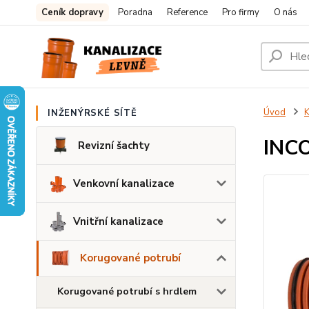
Ceník dopravy
Poradna
Reference
Pro firmy
O nás
Úvod
K
INŽENÝRSKÉ SÍTĚ
INC
Revizní šachty
Venkovní kanalizace
Vnitřní kanalizace
Korugované potrubí
Korugované potrubí s hrdlem