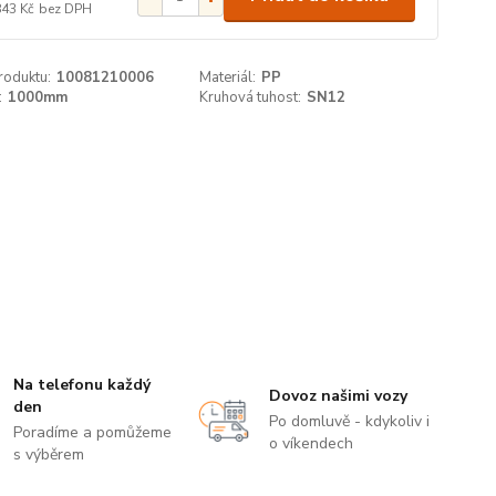
843 Kč
bez DPH
roduktu:
10081210006
Materiál:
PP
:
1000mm
Kruhová tuhost:
SN12
Na telefonu každý
Dovoz našimi vozy
den
Po domluvě - kdykoliv i
Poradíme a pomůžeme
o víkendech
s výběrem