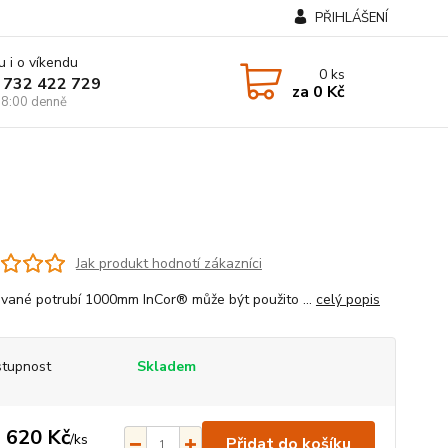
PŘIHLÁŠENÍ
u i o víkendu
0
ks
 732 422 729
za
0 Kč
8:00 denně
Jak produkt hodnotí zákazníci
vané potrubí 1000mm InCor® může být použito ...
celý popis
tupnost
Skladem
 620 Kč
/
ks
Přidat do košíku