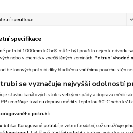
etní specifikace
tní specifikace
é potrubí 1000mm InCor® může být použito nejen k odvodu sanitá
vých nebo v chemicky znečištěných zeminách.
Potrubí vhodné n
 od betonových potrubí díky hladkému vnitřnímu povrchu stěn ne
trubí se vyznačuje nejvyšší odolností pr
uje stavbu kanálových stok s velkými spády a dopravu médií si
 PP umožňuje trvalou dopravu médií s teplotou 60°C nebo krát
korugovaného potrubí:
xibilita
: Korugované potrubí je velmi flexibilní, což umožňuje jeh
zká hmotnost
: Lehčí než tradiční potrubí z betonu nebo kovu, což