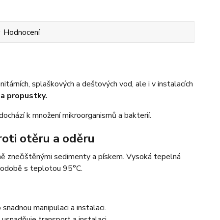
Hodnocení
rních, splaškových a dešťových vod, ale i v instalacích
a propustky.
dochází k množení mikroorganismů a bakterií.
oti otěru a oděru
lně znečištěnými sedimenty a pískem. Vysoká tepelná
kodobě s teplotou 95°C.
o snadnou manipulaci a instalaci.
 usnadňuje transport a instalaci.