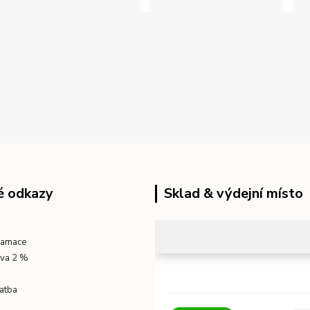
é odkazy
Sklad & výdejní místo
klamace
eva 2 %
atba