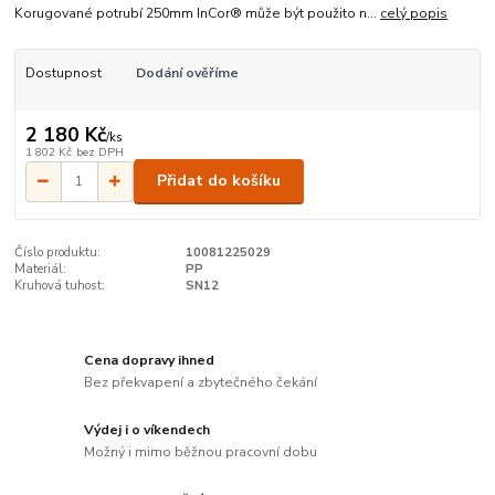
Korugované potrubí 250mm InCor® může být použito n...
celý popis
Dostupnost
Dodání ověříme
2 180 Kč
/
ks
1 802 Kč
bez DPH
Přidat do košíku
Číslo produktu:
10081225029
Materiál:
PP
Kruhová tuhost:
SN12
Cena dopravy ihned
Bez překvapení a zbytečného čekání
Výdej i o víkendech
Možný i mimo běžnou pracovní dobu