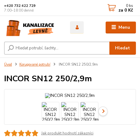
0
ks
+420 732 422 729
za
0 Kč
7:00–18:00 denně
Menu
Hledat
Úvod
Korugované potrubí
INCOR SN12 250/2,9m
INCOR SN12 250/2,9m
Jak produkt hodnotí zákazníci