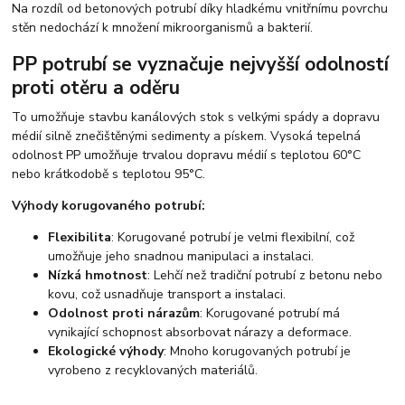
Na rozdíl od betonových potrubí díky hladkému vnitřnímu povrchu
stěn nedochází k množení mikroorganismů a bakterií.
PP potrubí se vyznačuje nejvyšší odolností
proti otěru a oděru
To umožňuje stavbu kanálových stok s velkými spády a dopravu
médií silně znečištěnými sedimenty a pískem. Vysoká tepelná
odolnost PP umožňuje trvalou dopravu médií s teplotou 60°C
nebo krátkodobě s teplotou 95°C.
Výhody korugovaného potrubí:
Flexibilita
: Korugované potrubí je velmi flexibilní, což
umožňuje jeho snadnou manipulaci a instalaci.
Nízká hmotnost
: Lehčí než tradiční potrubí z betonu nebo
kovu, což usnadňuje transport a instalaci.
Odolnost proti nárazům
: Korugované potrubí má
vynikající schopnost absorbovat nárazy a deformace.
Ekologické výhody
: Mnoho korugovaných potrubí je
vyrobeno z recyklovaných materiálů.