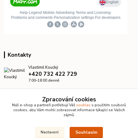
Kontakty
Vlastimil Koucký
+420 732 422 729
7:00–18:00 denně
info@kanalizacelevne.cz
Zpracování cookies
Náš e-shop a partneři potřebují Váš
souhlas
s použitím souborů
cookies, aby Vám mohli zobrazovat informace týkající se Vašich
zájmů.
Souhlasím
Nastavení
© 2026 KanalizaceLevne.cz · Všechna práva vyhrazena ·
Dvorakweb.cz
–