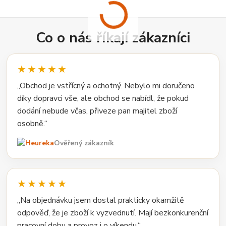
Co o nás říkají zákazníci
★★★★★
„Obchod je vstřícný a ochotný. Nebylo mi doručeno
díky dopravci vše, ale obchod se nabídl, že pokud
dodání nebude včas, přiveze pan majitel zboží
osobně.“
Ověřený zákazník
★★★★★
„Na objednávku jsem dostal prakticky okamžitě
odpověď, že je zboží k vyzvednutí. Mají bezkonkurenční
pracovní dobu a provoz i o víkendu.“