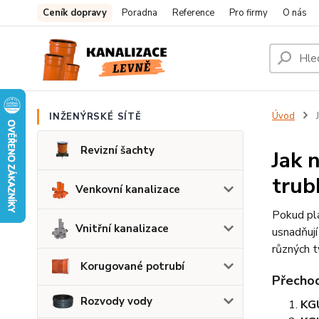
Ceník dopravy
Poradna
Reference
Pro firmy
O nás
Úvod
J
INŽENÝRSKÉ SÍTĚ
Revizní šachty
Jak 
trub
Venkovní kanalizace
Pokud plá
Vnitřní kanalizace
usnadňují
různých t
Korugované potrubí
Přecho
Rozvody vody
KG