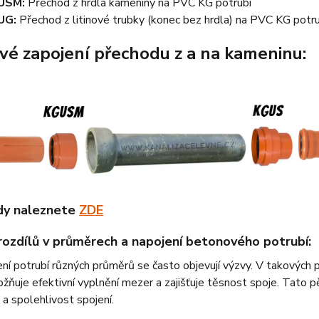
USM:
Přechod z hrdla kameniny na PVC KG potrubí
UG:
Přechod z litinové trubky (konec bez hrdla) na PVC KG potru
vé zapojení přechodu z a na kameninu:
dy naleznete
ZDE
rozdílů v průměrech a napojení betonového potrubí:
ení potrubí různých průměrů se často objevují výzvy. V takových 
žňuje efektivní vyplnění mezer a zajišťuje těsnost spoje. Tato pě
 a spolehlivost spojení.