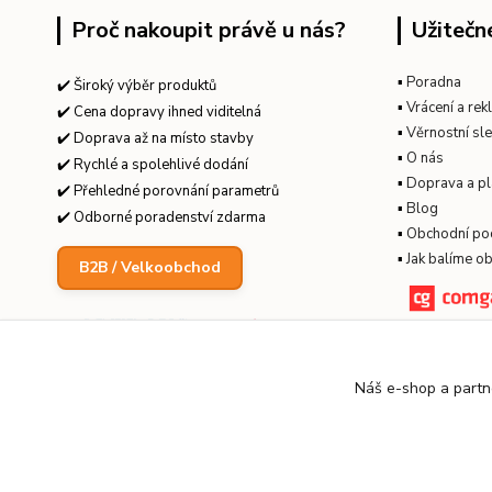
Proč nakoupit právě u nás?
Užitečn
▪
Poradna
✔️ Široký výběr produktů
▪
Vrácení a re
✔️ Cena dopravy ihned viditelná
▪
Věrnostní sl
✔️ Doprava až na místo stavby
▪
O nás
✔️ Rychlé a spolehlivé dodání
▪
Doprava a pl
✔️ Přehledné porovnání parametrů
▪
Blog
✔️ Odborné poradenství zdarma
▪
Obchodní po
▪
Jak balíme o
B2B / Velkoobchod
Náš e-shop a partn