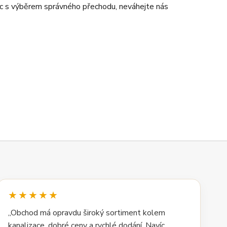
 s výběrem správného přechodu, neváhejte nás
★★★★★
„Obchod má opravdu široký sortiment kolem
kanalizace, dobré ceny a rychlé dodání. Navíc