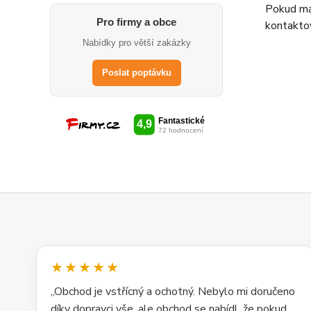
Pokud má
Pro firmy a obce
kontaktov
Nabídky pro větší zakázky
Poslat poptávku
★★★★★
„Obchod je vstřícný a ochotný. Nebylo mi doručeno
díky dopravci vše, ale obchod se nabídl, že pokud