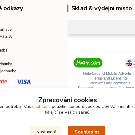
é odkazy
Sklad & výdejní místo
klamace
eva 2 %
atba
dmínky
bjednávky
Zpracování cookies
eři potřebují Váš
souhlas
s použitím souborů cookies, aby Vám mohli z
týkající se Vašich zájmů.
Souhlasím
Nastavení