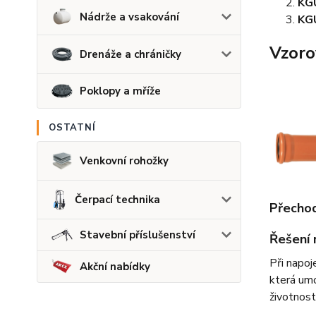
KG
Nádrže a vsakování
KG
Vzoro
Drenáže a chráničky
Poklopy a mříže
OSTATNÍ
Venkovní rohožky
Čerpací technika
Přecho
Stavební příslušenství
Řešení 
Při napoj
Akční nabídky
která umo
životnost