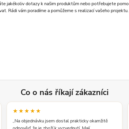
te jakékoliv dotazy k našim produktům nebo potřebujete pomoc
at. Rádi vám poradíme a pomůžeme s realizací vašeho projektu.
Co o nás říkají zákazníci
★★★★★
„Na objednávku jsem dostal prakticky okamžitě
odpověď, že je zboží k vyzvednutí. Mají