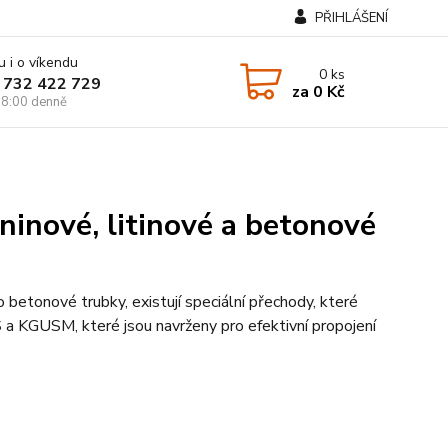
PŘIHLÁŠENÍ
u i o víkendu
0
ks
 732 422 729
za
0 Kč
8:00 denně
ninové, litinové a betonové
betonové trubky, existují speciální přechody, které
a KGUSM, které jsou navrženy pro efektivní propojení