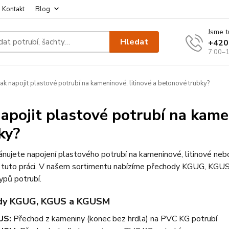
Kontakt
Blog
Jsme t
Hledat
+420
7:00–1
ak napojit plastové potrubí na kameninové, litinové a betonové trubky?
napojit plastové potrubí na kame
ky?
nujete napojení plastového potrubí na kameninové, litinové nebo 
 tuto práci. V našem sortimentu nabízíme přechody KGUG, KGUS 
ypů potrubí.
dy KGUG, KGUS a KGUSM
US:
Přechod z kameniny (konec bez hrdla) na PVC KG potrubí