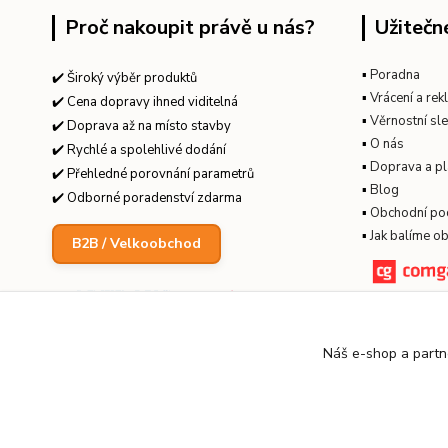
Proč nakoupit právě u nás?
Užitečn
▪
Poradna
✔️ Široký výběr produktů
▪
Vrácení a re
✔️ Cena dopravy ihned viditelná
▪
Věrnostní sl
✔️ Doprava až na místo stavby
▪
O nás
✔️ Rychlé a spolehlivé dodání
▪
Doprava a pl
✔️ Přehledné porovnání parametrů
▪
Blog
✔️ Odborné poradenství zdarma
▪
Obchodní po
▪
Jak balíme o
B2B / Velkoobchod
Náš e-shop a partn