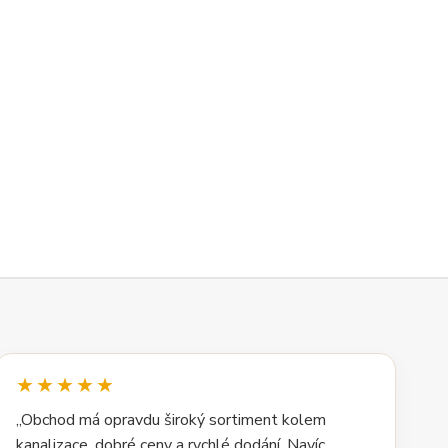
★★★★★
„Obchod má opravdu široký sortiment kolem
kanalizace, dobré ceny a rychlé dodání. Navíc