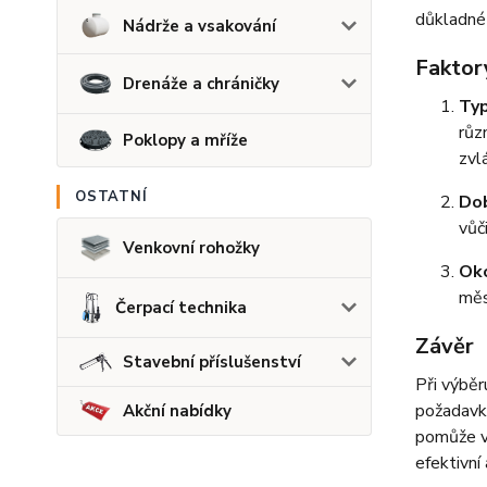
důkladné
Nádrže a vsakování
Faktory
Drenáže a chráničky
Ty
růz
Poklopy a mříže
zvl
OSTATNÍ
Do
vůč
Venkovní rohožky
Oko
měs
Čerpací technika
Závěr
Stavební příslušenství
Při výběr
požadavky
Akční nabídky
pomůže vy
efektivní