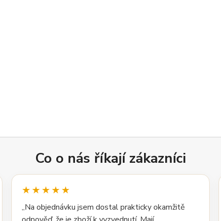
Co o nás říkají zákazníci
★★★★★
„Na objednávku jsem dostal prakticky okamžitě
odpověď, že je zboží k vyzvednutí. Mají