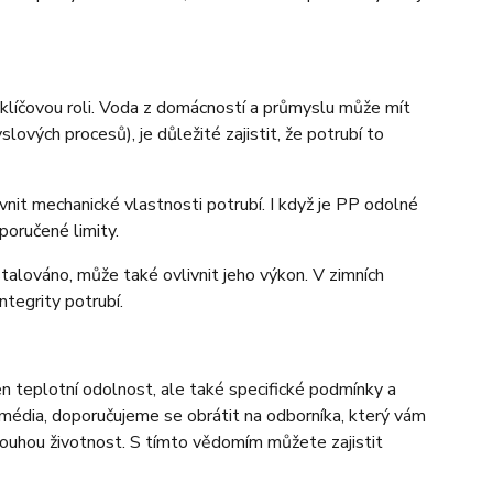
e klíčovou roli. Voda z domácností a průmyslu může mít
ových procesů), je důležité zajistit, že potrubí to
it mechanické vlastnosti potrubí. I když je PP odolné
poručené limity.
stalováno, může také ovlivnit jeho výkon. V zimních
ntegrity potrubí.
en teplotní odolnost, ale také specifické podmínky a
é média, doporučujeme se obrátit na odborníka, který vám
dlouhou životnost. S tímto vědomím můžete zajistit