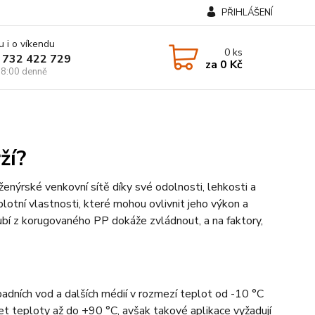
PŘIHLÁŠENÍ
u i o víkendu
0
ks
 732 422 729
za
0 Kč
8:00 denně
ží?
ženýrské venkovní sítě díky své odolnosti, lehkosti a
plotní vlastnosti, které mohou ovlivnit jeho výkon a
ubí z korugovaného PP dokáže zvládnout, a na faktory,
padních vod a dalších médií v rozmezí teplot od -10 °C
t teploty až do +90 °C, avšak takové aplikace vyžadují