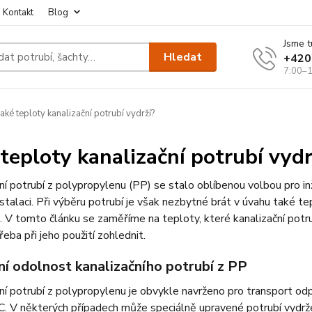
Kontakt
Blog
Jsme t
Hledat
+420
7:00–1
aké teploty kanalizační potrubí vydrží?
 teploty kanalizační potrubí vydr
ní potrubí z polypropylenu (PP) se stalo oblíbenou volbou pro in
stalaci. Při výběru potrubí je však nezbytné brát v úvahu také te
. V tomto článku se zaměříme na teploty, které kanalizační potr
řeba při jeho použití zohlednit.
ní odolnost kanalizačního potrubí z PP
ní potrubí z polypropylenu je obvykle navrženo pro transport od
. V některých případech může speciálně upravené potrubí vydrže