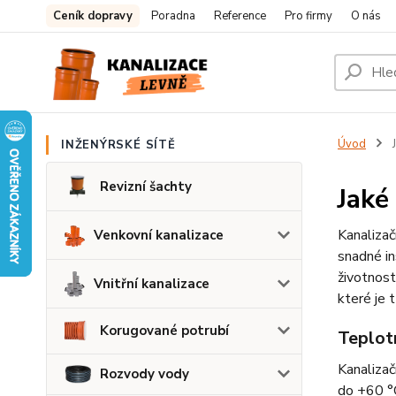
Ceník dopravy
Poradna
Reference
Pro firmy
O nás
Úvod
J
INŽENÝRSKÉ SÍTĚ
Revizní šachty
Jaké
Kanalizač
Venkovní kanalizace
snadné in
životnost
Vnitřní kanalizace
které je t
Korugované potrubí
Teplot
Kanalizač
Rozvody vody
do +60 °C