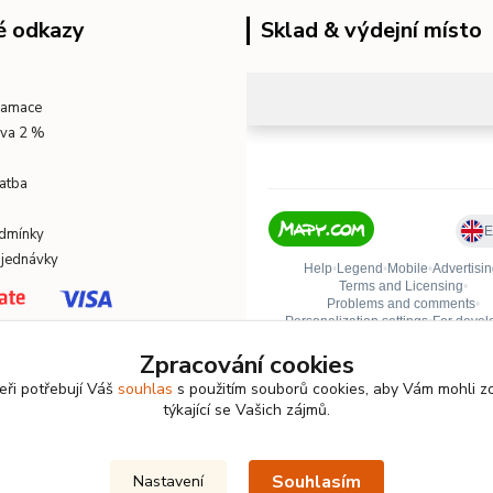
é odkazy
Sklad & výdejní místo
klamace
eva 2 %
atba
dmínky
bjednávky
Zpracování cookies
eři potřebují Váš
souhlas
s použitím souborů cookies, aby Vám mohli z
týkající se Vašich zájmů.
Souhlasím
Nastavení