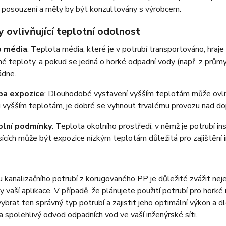
 posouzení a měly by být konzultovány s výrobcem.
 ovlivňující teplotní odolnost
p média
: Teplota média, které je v potrubí transportováno, hraj
né teploty, a pokud se jedná o horké odpadní vody (např. z průmysl
ádne.
ba expozice
: Dlouhodobé vystavení vyšším teplotám může ovlivn
i vyšším teplotám, je dobré se vyhnout trvalému provozu nad do
lní podmínky
: Teplota okolního prostředí, v němž je potrubí in
ících může být expozice nízkým teplotám důležitá pro zajištění i
u kanalizačního potrubí z korugovaného PP je důležité zvážit nej
 vaší aplikace. V případě, že plánujete použití potrubí pro hork
brat ten správný typ potrubí a zajistit jeho optimální výkon a 
 a spolehlivý odvod odpadních vod ve vaší inženýrské síti.