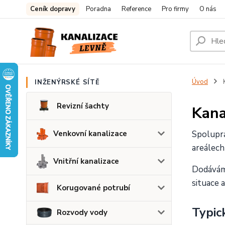
Ceník dopravy
Poradna
Reference
Pro firmy
O nás
Úvod
K
INŽENÝRSKÉ SÍTĚ
Revizní šachty
Kana
Venkovní kanalizace
Spolupra
areálech
Vnitřní kanalizace
Dodáváme
situace 
Korugované potrubí
Typic
Rozvody vody