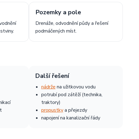
Pozemky a pole
vodnění
Drenáže, odvodnění půdy a řešení
stviny.
podmáčených míst.
Další řešení
nádrže
na užitkovou vodu
potrubí pod zátěží (technika,
ikací
traktory)
t
propustky
a přejezdy
napojení na kanalizační řády