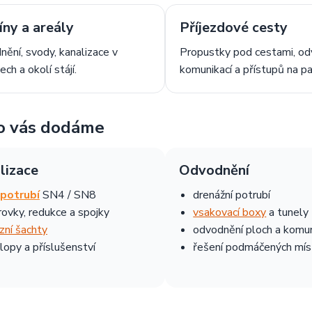
íny a areály
Příjezdové cesty
ění, svody, kanalizace v
Propustky pod cestami, od
ech a okolí stájí.
komunikací a přístupů na pa
o vás dodáme
lizace
Odvodnění
potrubí
SN4 / SN8
drenážní potrubí
rovky, redukce a spojky
vsakovací boxy
a tunely
izní šachty
odvodnění ploch a komun
lopy a příslušenství
řešení podmáčených mís