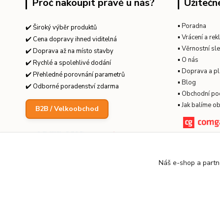
Proč nakoupit právě u nás?
Užitečn
▪
Poradna
✔️ Široký výběr produktů
▪
Vrácení a re
✔️ Cena dopravy ihned viditelná
▪
Věrnostní sl
✔️ Doprava až na místo stavby
▪
O nás
✔️ Rychlé a spolehlivé dodání
▪
Doprava a pl
✔️ Přehledné porovnání parametrů
▪
Blog
✔️ Odborné poradenství zdarma
▪
Obchodní po
▪
Jak balíme o
B2B / Velkoobchod
Náš e-shop a partn