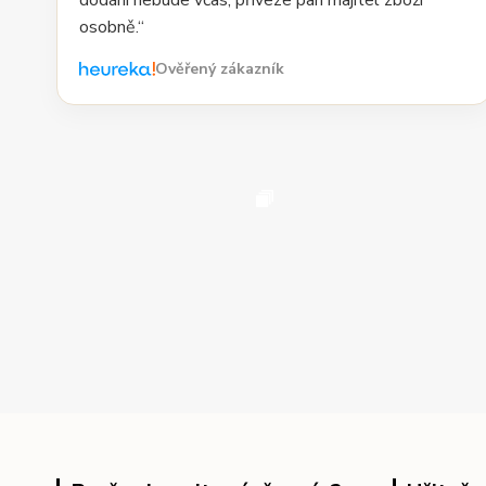
dodání nebude včas, přiveze pan majitel zboží
osobně.“
Ověřený zákazník