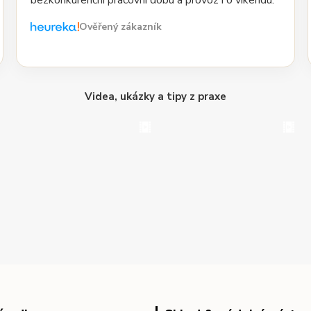
bezkonkurenční pracovní dobu a provoz i o víkendu.“
Ověřený zákazník
Videa, ukázky a tipy z praxe