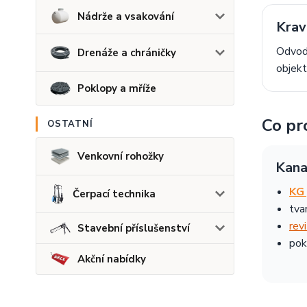
Nádrže a vsakování
Krav
Odvodn
Drenáže a chráničky
objekt
Poklopy a mříže
Co pr
OSTATNÍ
Venkovní rohožky
Kana
KG 
Čerpací technika
tva
rev
Stavební příslušenství
pok
Akční nabídky