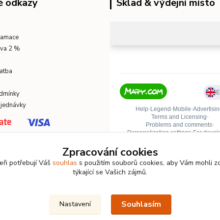
é odkazy
Sklad & výdejní místo
klamace
eva 2 %
atba
dmínky
bjednávky
Zpracování cookies
eři potřebují Váš
souhlas
s použitím souborů cookies, aby Vám mohli z
týkající se Vašich zájmů.
Souhlasím
Nastavení