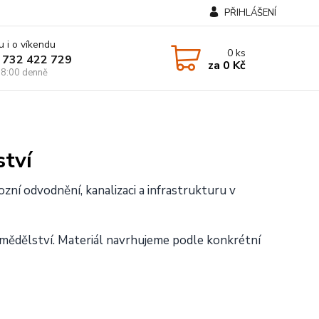
PŘIHLÁŠENÍ
u i o víkendu
0
ks
 732 422 729
za
0 Kč
8:00 denně
ství
ní odvodnění, kanalizaci a infrastrukturu v
emědělství. Materiál navrhujeme podle konkrétní