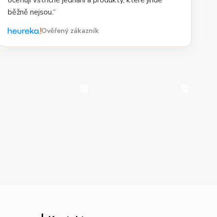
oceňuji vstřícné jednání a produkty, které jinde
běžně nejsou.“
Ověřený zákazník