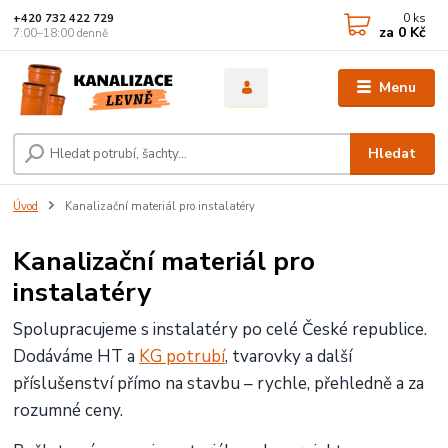
0
ks
+420 732 422 729
za
0 Kč
7:00–18:00 denně
Menu
Hledat
Úvod
Kanalizační materiál pro instalatéry
Kanalizační materiál pro
instalatéry
Spolupracujeme s instalatéry po celé České republice.
Dodáváme HT a
KG potrubí
, tvarovky a další
příslušenství přímo na stavbu – rychle, přehledně a za
rozumné ceny.