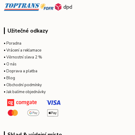
Užitečné odkazy
▪
Poradna
▪
Vrácení a reklamace
▪
Věrnostní sleva 2 %
▪
O nás
▪
Doprava a platba
▪
Blog
▪
Obchodní podmínky
▪
Jak balíme objednávky
Sklad & výdejní místo