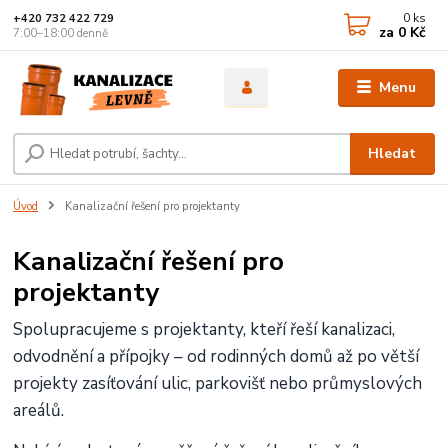
0
ks
+420 732 422 729
za
0 Kč
7:00–18:00 denně
Menu
Hledat
Úvod
Kanalizační řešení pro projektanty
Kanalizační řešení pro
projektanty
Spolupracujeme s projektanty, kteří řeší kanalizaci,
odvodnění a přípojky – od rodinných domů až po větší
projekty zasíťování ulic, parkovišť nebo průmyslových
areálů.