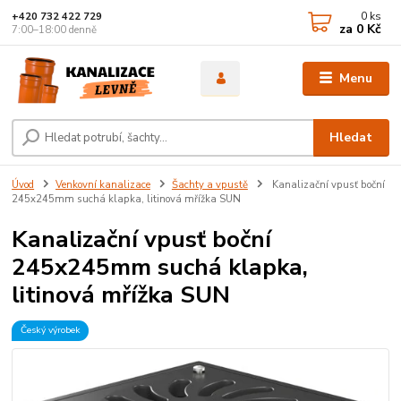
0
ks
+420 732 422 729
za
0 Kč
7:00–18:00 denně
Menu
Hledat
Úvod
Venkovní kanalizace
Šachty a vpustě
Kanalizační vpusť boční
245x245mm suchá klapka, litinová mřížka SUN
Kanalizační vpusť boční
245x245mm suchá klapka,
litinová mřížka SUN
Český výrobek