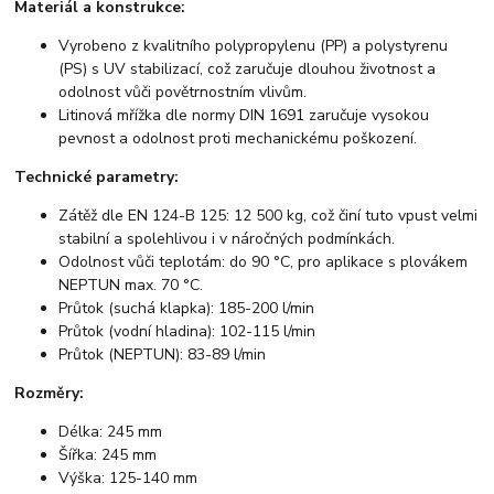
Materiál a konstrukce:
Vyrobeno z kvalitního polypropylenu (PP) a polystyrenu
(PS) s UV stabilizací, což zaručuje dlouhou životnost a
odolnost vůči povětrnostním vlivům.
Litinová mřížka dle normy DIN 1691 zaručuje vysokou
pevnost a odolnost proti mechanickému poškození.
Technické parametry:
Zátěž dle EN 124-B 125: 12 500 kg, což činí tuto vpust velmi
stabilní a spolehlivou i v náročných podmínkách.
Odolnost vůči teplotám: do 90 °C, pro aplikace s plovákem
NEPTUN max. 70 °C.
Průtok (suchá klapka): 185-200 l/min
Průtok (vodní hladina): 102-115 l/min
Průtok (NEPTUN): 83-89 l/min
Rozměry:
Délka: 245 mm
Šířka: 245 mm
Výška: 125-140 mm