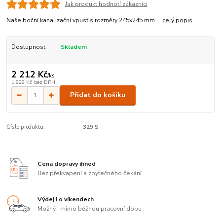
Jak produkt hodnotí zákazníci
Naše boční kanalizační vpusť s rozměry 245x245 mm ...
celý popis
Dostupnost
Skladem
2 212 Kč
/
ks
1 828 Kč
bez DPH
Přidat do košíku
Číslo produktu:
329 S
Cena dopravy ihned
Bez překvapení a zbytečného čekání
Výdej i o víkendech
Možný i mimo běžnou pracovní dobu