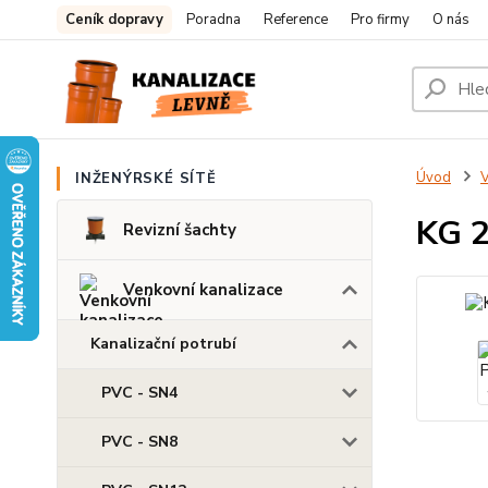
Ceník dopravy
Poradna
Reference
Pro firmy
O nás
Úvod
V
INŽENÝRSKÉ SÍTĚ
KG 2
Revizní šachty
Venkovní kanalizace
Kanalizační potrubí
PVC - SN4
PVC - SN8