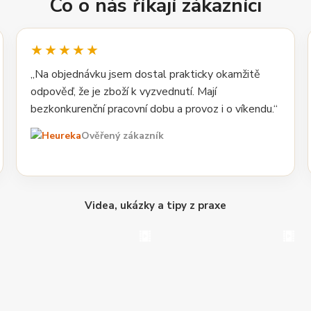
Co o nás říkají zákazníci
★★★★★
„Na objednávku jsem dostal prakticky okamžitě
odpověď, že je zboží k vyzvednutí. Mají
bezkonkurenční pracovní dobu a provoz i o víkendu.“
Ověřený zákazník
Videa, ukázky a tipy z praxe