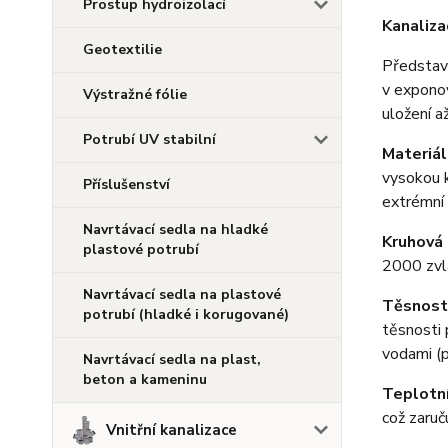
Prostup hydroizolací
Kanaliz
Geotextilie
Představu
v exponov
Výstražné fólie
uložení a
Potrubí UV stabilní
Materiál
vysokou k
Příslušenství
extrémní 
Navrtávací sedla na hladké
Kruhová
plastové potrubí
2000 zvl
Navrtávací sedla na plastové
Těsnost
potrubí (hladké i korugované)
těsnosti 
vodami (p
Navrtávací sedla na plast,
beton a kameninu
Teplotn
což zaruč
Vnitřní kanalizace