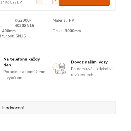
314 Kč
bez DPH
KG2000-
Materiál:
PP
u:
4030SN16
:
400mm
Délka:
3000mm
 tuhost:
SN16
Na telefonu každý
Dovoz našimi vozy
den
Po domluvě - kdykoliv i
Poradíme a pomůžeme
o víkendech
s výběrem
Hodnocení