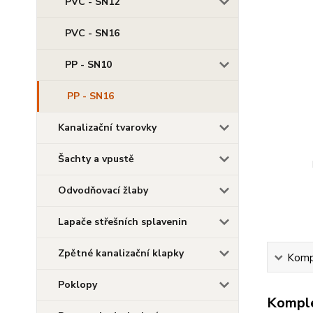
PVC - SN12
PVC - SN16
PP - SN10
PP - SN16
Kanalizační tvarovky
Šachty a vpustě
Odvodňovací žlaby
Lapače střešních splavenin
Zpětné kanalizační klapky
Kompl
Poklopy
Komple