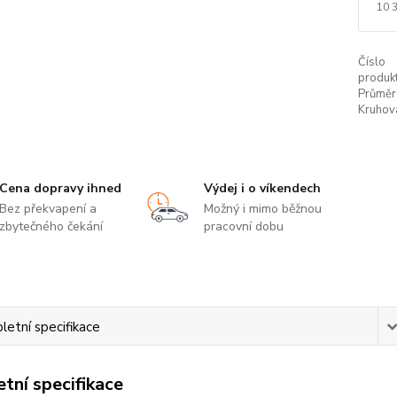
10 
Číslo
produkt
Průměr
Kruhová
Cena dopravy ihned
Výdej i o víkendech
Bez překvapení a
Možný i mimo běžnou
zbytečného čekání
pracovní dobu
etní specifikace
tní specifikace