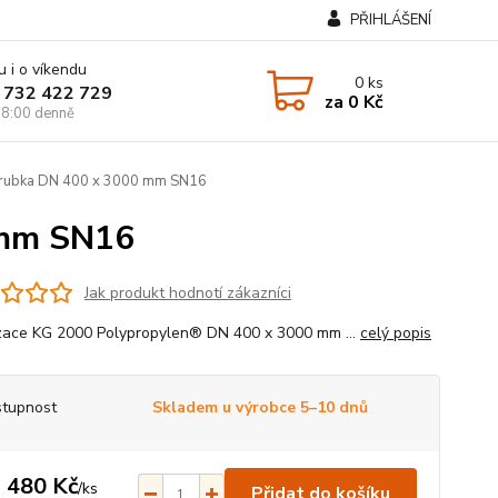
PŘIHLÁŠENÍ
u i o víkendu
0
ks
 732 422 729
za
0 Kč
8:00 denně
rubka DN 400 x 3000 mm SN16
 mm SN16
Jak produkt hodnotí zákazníci
zace KG 2000 Polypropylen® DN 400 x 3000 mm ...
celý popis
tupnost
Skladem u výrobce 5–10 dnů
 480 Kč
/
ks
Přidat do košíku