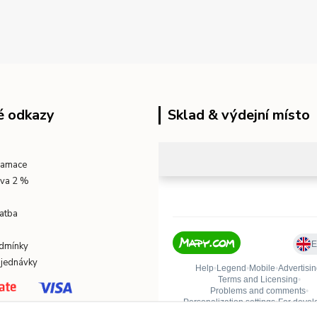
é odkazy
Sklad & výdejní místo
klamace
eva 2 %
atba
dmínky
bjednávky