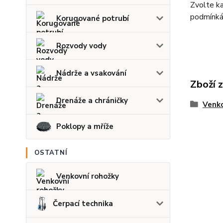
Zvolte ka
podmínká
Korugované potrubí
Rozvody vody
Nádrže a vsakování
Zboží 
Drenáže a chráničky
Venko
Poklopy a mříže
OSTATNÍ
Venkovní rohožky
Čerpací technika