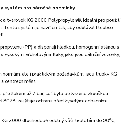
vý systém pro náročné podmínky
k a tvarovek KG 2000 Polypropylen®, ideální pro použití
. Tento systém je navržen tak, aby odolával hloubce
í.
propylenu (PP) a disponují hladkou, homogenní stěnou s
 s vysokými vrcholovými tlaky, jako jsou dálniční vozovky,
n normám, ale i praktickým požadavkům, jsou trubky KG
 a centrech měst.
 přetlakem až 7 bar, což bylo potvrzeno zkouškou
 8078, zajišťuje ochranu před kyselými odpadními
m KG 2000 dlouhodobě odolný vůči teplotám do 90°C,