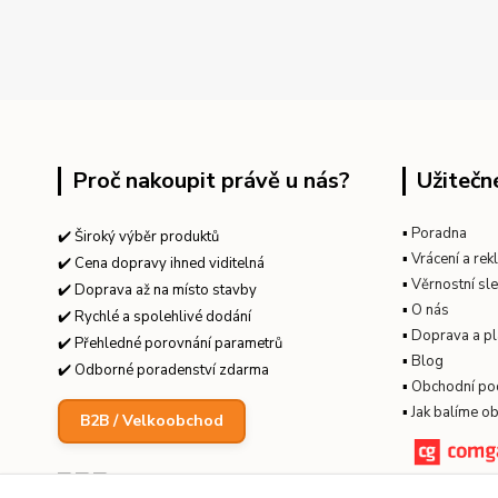
Proč nakoupit právě u nás?
Užitečn
▪
Poradna
✔️ Široký výběr produktů
▪
Vrácení a re
✔️ Cena dopravy ihned viditelná
▪
Věrnostní sl
✔️ Doprava až na místo stavby
▪
O nás
✔️ Rychlé a spolehlivé dodání
▪
Doprava a pl
✔️ Přehledné porovnání parametrů
▪
Blog
✔️ Odborné poradenství zdarma
▪
Obchodní po
▪
Jak balíme o
B2B / Velkoobchod