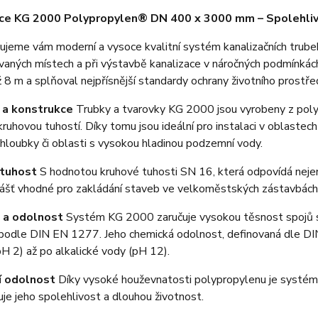
ace KG 2000 Polypropylen® DN 400 x 3000 mm – Spolehli
jeme vám moderní a vysoce kvalitní systém kanalizačních trube
aných místech a při výstavbě kanalizace v náročných podmínkách
ž 8 m a splňoval nejpřísnější standardy ochrany životního prostřed
 a konstrukce
Trubky a tvarovky KG 2000 jsou vyrobeny z poly
ruhovou tuhostí. Díky tomu jsou ideální pro instalaci v oblastech
hloubky či oblasti s vysokou hladinou podzemní vody.
 tuhost
S hodnotou kruhové tuhosti SN 16, která odpovídá neje
ášť vhodné pro zakládání staveb ve velkoměstských zástavbách
 a odolnost
Systém KG 2000 zaručuje vysokou těsnost spojů s
podle DIN EN 1277. Jeho chemická odolnost, definovaná dle DIN
H 2) až po alkalické vody (pH 12).
í odolnost
Díky vysoké houževnatosti polypropylenu je systé
uje jeho spolehlivost a dlouhou životnost.