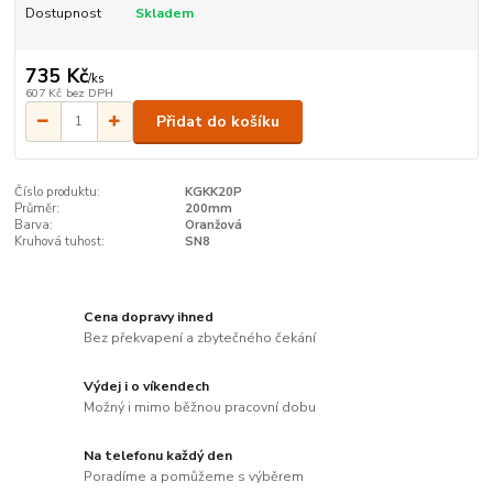
Dostupnost
Skladem
735 Kč
/
ks
607 Kč
bez DPH
Přidat do košíku
Číslo produktu:
KGKK20P
Průměr:
200mm
Barva:
Oranžová
Kruhová tuhost:
SN8
Cena dopravy ihned
Bez překvapení a zbytečného čekání
Výdej i o víkendech
Možný i mimo běžnou pracovní dobu
Na telefonu každý den
Poradíme a pomůžeme s výběrem