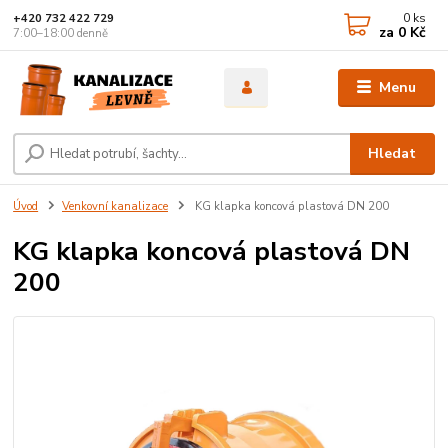
0
ks
+420 732 422 729
za
0 Kč
7:00–18:00 denně
Menu
Hledat
Úvod
Venkovní kanalizace
KG klapka koncová plastová DN 200
KG klapka koncová plastová DN
200