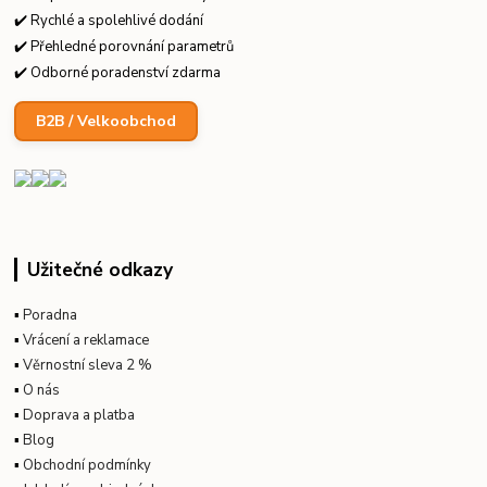
✔️ Rychlé a spolehlivé dodání
✔️ Přehledné porovnání parametrů
✔️ Odborné poradenství zdarma
B2B / Velkoobchod
Užitečné odkazy
▪
Poradna
▪
Vrácení a reklamace
▪
Věrnostní sleva 2 %
▪
O nás
▪
Doprava a platba
▪
Blog
▪
Obchodní podmínky