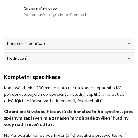
Dovoz našimi vozy
Po domluvě - kdykoliv i o víkendech
Kompletní specifikace
Hodnocení
Kompletní specifikace
Koncová klapka 200mm se instaluje na konce odpadního KG
potrubí vstupujících do společných studní, septiků a na potrubí
odvádějící dešťovou vodu do příkopů, řek a rybníků.
Chrání proti vstupu hlodavců do kanalizačního systému, před
zpětným zaplavením a zanášením v případě zvýšení hladiny
vody nad úroveň odtok.
Na KG potrubí konec bez hrdla (dřík) obsahuje pryžové těsnění.