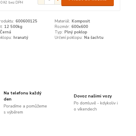
10 Kč
bez DPH
roduktu:
600600125
Materiál:
Komposit
t:
12 500kg
Rozměr:
600x600
Černá
Typ:
Plný poklop
oklopu:
hranatý
Určení poklopu:
Na šachtu
Na telefonu každý
Dovoz našimi vozy
den
Po domluvě - kdykoliv i
Poradíme a pomůžeme
o víkendech
s výběrem