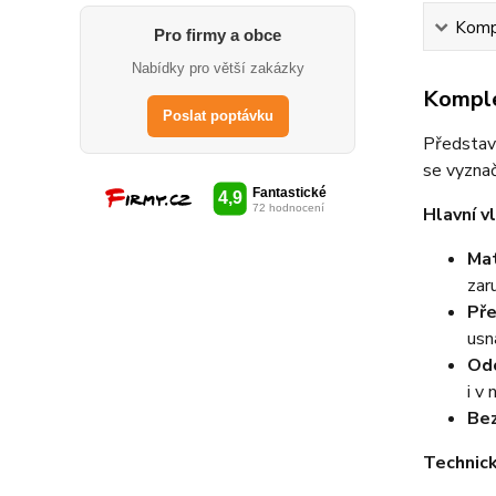
Kompl
Pro firmy a obce
Nabídky pro větší zakázky
Komple
Poslat poptávku
Představu
se vyznač
Hlavní v
Mat
zar
Pře
usn
Od
i v
Bez
Technick