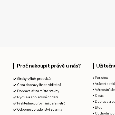
Proč nakoupit právě u nás?
Užitečn
▪
Poradna
✔️ Široký výběr produktů
▪
Vrácení a re
✔️ Cena dopravy ihned viditelná
▪
Věrnostní sl
✔️ Doprava až na místo stavby
▪
O nás
✔️ Rychlé a spolehlivé dodání
▪
Doprava a pl
✔️ Přehledné porovnání parametrů
▪
Blog
✔️ Odborné poradenství zdarma
▪
Obchodní po