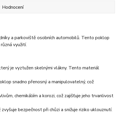
Hodnocení
odníky a parkoviště osobních automobilů. Tento poklop
různá využití.
terý je vyztužen skelnými vlákny. Tento materiál
poklop snadno přenosný a manipulovatelný, což
ivům, chemikáliím a korozi, což zajišťuje jeho trvanlivost
zvyšuje bezpečnost při chůzi a snižuje riziko uklouznutí.