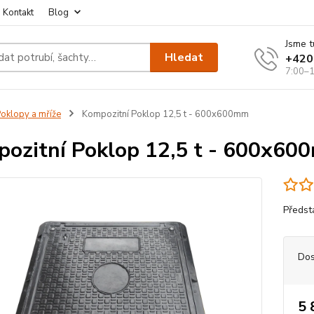
Kontakt
Blog
Jsme t
Hledat
+420
7:00–1
oklopy a mříže
Kompozitní Poklop 12,5 t - 600x600mm
ozitní Poklop 12,5 t - 600x6
Předst
Dos
5 