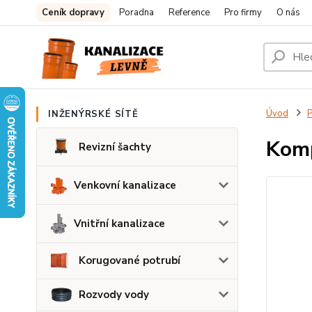
Ceník dopravy
Poradna
Reference
Pro firmy
O nás
Úvod
P
INŽENÝRSKÉ SÍTĚ
Komp
Revizní šachty
Venkovní kanalizace
Vnitřní kanalizace
Korugované potrubí
Rozvody vody