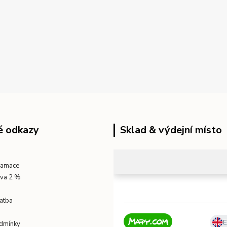
é odkazy
Sklad & výdejní místo
klamace
eva 2 %
atba
dmínky