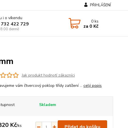
PŘIHLÁŠENÍ
u i o víkendu
0
ks
 732 422 729
za
0 Kč
8:00 denně
00mm
Jak produkt hodnotí zákazníci
avujeme vám čtvercový poklop třídy zatížení ...
celý popis
tupnost
Skladem
820 Kč
/
ks
Přidat do košíku