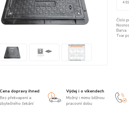
4 8
Číslo p
Nosnos
Barva:
Tvar p
Cena dopravy ihned
Výdej i o víkendech
Bez překvapení a
Možný i mimo běžnou
zbytečného čekání
pracovní dobu