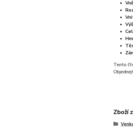
Vně
Roz
Vni
Výš
Cel
Hm
Těs
Zá
Tento čtv
Objednejt
Zboží 
Venko