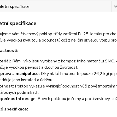
etní specifikace
tní specifikace
jeme vám čtvercový poklop třídy zatížení B125, ideální pro ch
uje vysokou kvalitou a odolností, což z něj činí skvělou volbu pro 
lastnosti:
eriál:
Rám i víko jsou vyrobeny z kompozitního materiálu SMC, k
učuje vysokou pevnost a dlouhou životnost.
prava a manipulace:
Díky nízké hmotnosti (pouze 26,2 kg) je 
adňuje jeho instalaci a údržbu.
olnost:
Poklop vykazuje vynikající odolnost vůči povětrnostním vl
 náročných podmínkách.
pečnostní design:
Povrch poklopu je černý a protismykový, což 
é specifikace: