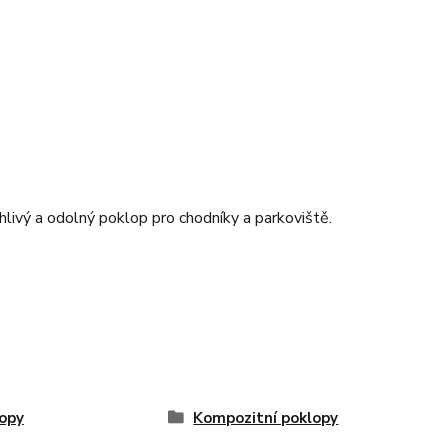
livý a odolný poklop pro chodníky a parkoviště.
opy
Kompozitní poklopy