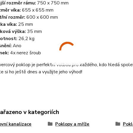
jší rozměr rámu:
750 x 750 mm
měr víka:
655 x 655 mm
třní rozměr:
600 x 600 mm
ka víka:
25 mm
ková výška:
35 mm
otnost:
26,2 kg
nění:
Ano
mek:
4x nerez šroub
ercový poklop je perfektní volbou pro každého, kdo hledá spoleh
e si ho ještě dnes a využijte jeho výhod!
zařazeno v kategoriích
vní kanalizace
Poklopy a mříže
Pokl