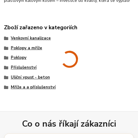
plastovým kalovým košem – investice do kvality, která se vyplatí!
Zboží zařazeno v kategoriích
Venkovní kanalizace
Poklopy a mříže
Poklopy
Příslušenství
Uliční vpusť - beton
Mříže a a příslušenství
Co o nás říkají zákazníci