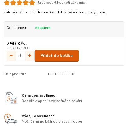
Jak produkt hodnotí zákazníci
Kalový koš do uličních vpustí – odolné řešení pro ...
celý popis
Dostupnost
Skladem
790 Kč
/
ks
653 Kč
bez DPH
Přidat do košíku
Číslo produktu:
H9815000000B1
Cena dopravy ihned
Bez překvapení a zbytečného čekání
Výdej i o víkendech
Možný i mimo běžnou pracovní dobu