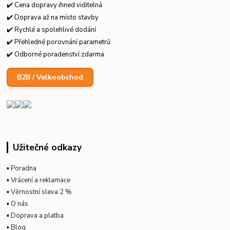
✔️ Cena dopravy ihned viditelná
✔️ Doprava až na místo stavby
✔️ Rychlé a spolehlivé dodání
✔️ Přehledné porovnání parametrů
✔️ Odborné poradenství zdarma
B2B / Velkoobchod
Užitečné odkazy
▪
Poradna
▪
Vrácení a reklamace
▪
Věrnostní sleva 2 %
▪
O nás
▪
Doprava a platba
▪
Blog