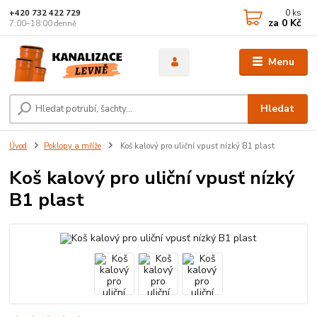
0
ks
+420 732 422 729
za
0 Kč
7:00–18:00 denně
Menu
Hledat
Úvod
Poklopy a mříže
Koš kalový pro uliční vpusť nízký B1 plast
Koš kalový pro uliční vpusť nízký
B1 plast