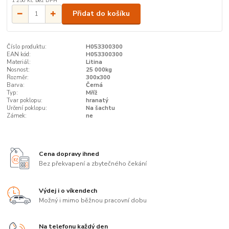
1 250 Kč
bez DPH
Přidat do košíku
Číslo produktu:
H053300300
EAN kód:
H053300300
Materiál:
Litina
Nosnost:
25 000kg
Rozměr:
300x300
Barva:
Černá
Typ:
Mříž
Tvar poklopu:
hranatý
Určení poklopu:
Na šachtu
Zámek:
ne
Cena dopravy ihned
Bez překvapení a zbytečného čekání
Výdej i o víkendech
Možný i mimo běžnou pracovní dobu
Na telefonu každý den