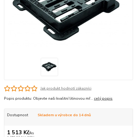
Jak produkt hodnotí zákazníci
Popis produktu: Objevte naši kvalitní litinovou mř...
celý popis
Dostupnost
Skladem u výrobce do 14 dnů
1 513 Kč
/
ks