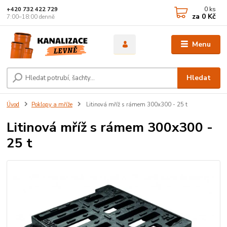
0
ks
+420 732 422 729
za
0 Kč
7:00–18:00 denně
Menu
Hledat
Úvod
Poklopy a mříže
Litinová mříž s rámem 300x300 - 25 t
Litinová mříž s rámem 300x300 -
25 t