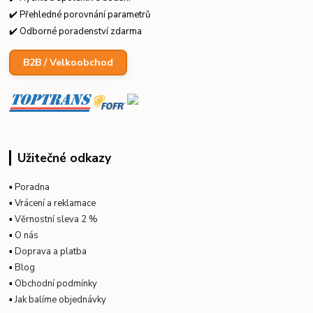
✔️ Přehledné porovnání parametrů
✔️ Odborné poradenství zdarma
B2B / Velkoobchod
Užitečné odkazy
▪
Poradna
▪
Vrácení a reklamace
▪
Věrnostní sleva 2 %
▪
O nás
▪
Doprava a platba
▪
Blog
▪
Obchodní podmínky
▪
Jak balíme objednávky