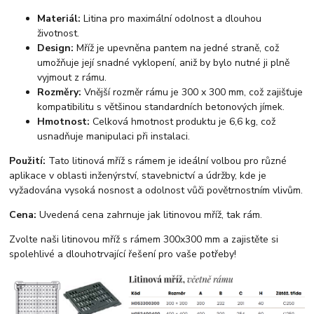
Materiál:
Litina pro maximální odolnost a dlouhou
životnost.
Design:
Mříž je upevněna pantem na jedné straně, což
umožňuje její snadné vyklopení, aniž by bylo nutné ji plně
vyjmout z rámu.
Rozměry:
Vnější rozměr rámu je 300 x 300 mm, což zajišťuje
kompatibilitu s většinou standardních betonových jímek.
Hmotnost:
Celková hmotnost produktu je 6,6 kg, což
usnadňuje manipulaci při instalaci.
Použití:
Tato litinová mříž s rámem je ideální volbou pro různé
aplikace v oblasti inženýrství, stavebnictví a údržby, kde je
vyžadována vysoká nosnost a odolnost vůči povětrnostním vlivům.
Cena:
Uvedená cena zahrnuje jak litinovou mříž, tak rám.
Zvolte naši litinovou mříž s rámem 300x300 mm a zajistěte si
spolehlivé a dlouhotrvající řešení pro vaše potřeby!