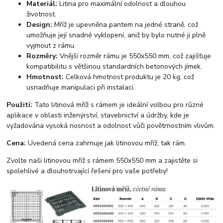
Materiál:
Litina pro maximální odolnost a dlouhou
životnost.
Design:
Mříž je upevněna pantem na jedné straně, což
umožňuje její snadné vyklopení, aniž by bylo nutné ji plně
vyjmout z rámu.
Rozměry:
Vnější rozměr rámu je 550x550 mm, což zajišťuje
kompatibilitu s většinou standardních betonových jímek.
Hmotnost:
Celková hmotnost produktu je 20 kg, což
usnadňuje manipulaci při instalaci.
Použití:
Tato litinová mříž s rámem je ideální volbou pro různé
aplikace v oblasti inženýrství, stavebnictví a údržby, kde je
vyžadována vysoká nosnost a odolnost vůči povětrnostním vlivům.
Cena:
Uvedená cena zahrnuje jak litinovou mříž, tak rám.
Zvolte naši litinovou mříž s rámem 550x550 mm a zajistěte si
spolehlivé a dlouhotrvající řešení pro vaše potřeby!