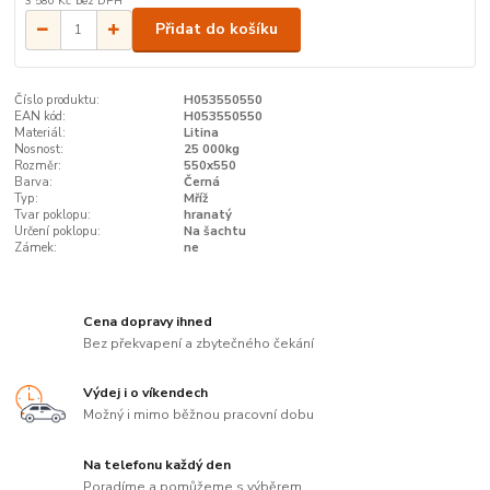
3 580 Kč
bez DPH
Přidat do košíku
Číslo produktu:
H053550550
EAN kód:
H053550550
Materiál:
Litina
Nosnost:
25 000kg
Rozměr:
550x550
Barva:
Černá
Typ:
Mříž
Tvar poklopu:
hranatý
Určení poklopu:
Na šachtu
Zámek:
ne
Cena dopravy ihned
Bez překvapení a zbytečného čekání
Výdej i o víkendech
Možný i mimo běžnou pracovní dobu
Na telefonu každý den
Poradíme a pomůžeme s výběrem