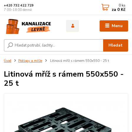
0
ks
+420 732 422 729
za
0 Kč
7:00–18:00 denně
Menu
Hledat
Úvod
Poklopy a mříže
Litinová mříž s rámem 550x550 - 25 t
Litinová mříž s rámem 550x550 -
25 t