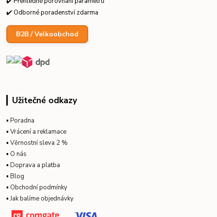
✔️ Přehledné porovnání parametrů
✔️ Odborné poradenství zdarma
B2B / Velkoobchod
Užitečné odkazy
▪
Poradna
▪
Vrácení a reklamace
▪
Věrnostní sleva 2 %
▪
O nás
▪
Doprava a platba
▪
Blog
▪
Obchodní podmínky
▪
Jak balíme objednávky