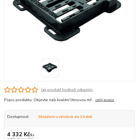
Jak produkt hodnotí zákazníci
Popis produktu: Objevte naši kvalitní litinovou mř...
celý popis
Dostupnost
Skladem u výrobce do 14 dnů
4 332 Kč
/
ks