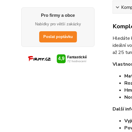
Kompl
Pro firmy a obce
Nabídky pro větší zakázky
Komple
Poslat poptávku
Hledáte k
ideální v
až 25 tun
Vlastnos
Mat
Ro
Hm
No
Další in
Vyj
Pov