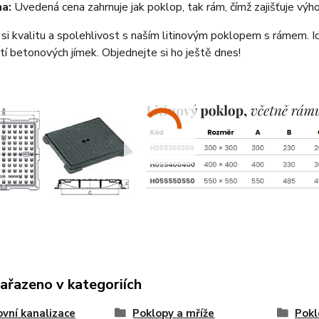
a:
Uvedená cena zahrnuje jak poklop, tak rám, čímž zajišťuje výh
si kvalitu a spolehlivost s naším litinovým poklopem s rámem. Ide
tí betonových jímek. Objednejte si ho ještě dnes!
zařazeno v kategoriích
vní kanalizace
Poklopy a mříže
Pokl