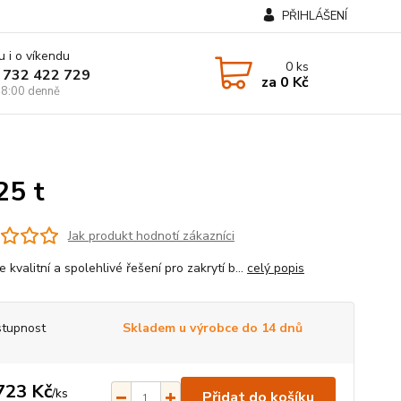
PŘIHLÁŠENÍ
u i o víkendu
0
ks
 732 422 729
za
0 Kč
8:00 denně
25 t
Jak produkt hodnotí zákazníci
 kvalitní a spolehlivé řešení pro zakrytí b...
celý popis
tupnost
Skladem u výrobce do 14 dnů
723 Kč
/
ks
Přidat do košíku