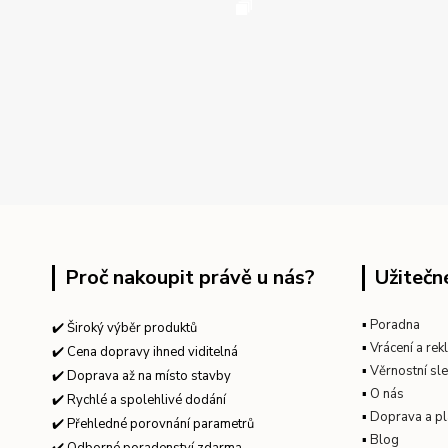
Proč nakoupit právě u nás?
Užitečn
▪
Poradna
✔️ Široký výběr produktů
▪
Vrácení a re
✔️ Cena dopravy ihned viditelná
▪
Věrnostní sl
✔️ Doprava až na místo stavby
▪
O nás
✔️ Rychlé a spolehlivé dodání
▪
Doprava a pl
✔️ Přehledné porovnání parametrů
▪
Blog