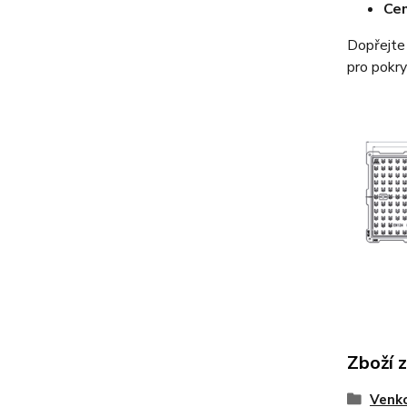
Cen
Dopřejte 
pro pokry
Zboží 
Venko