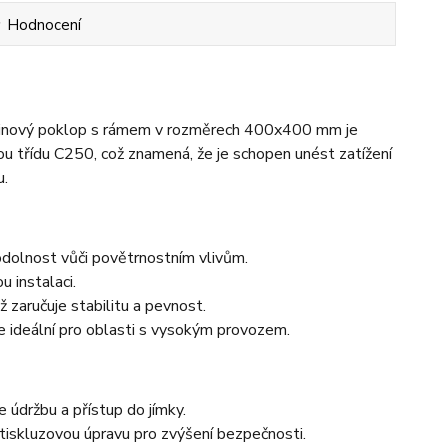
Hodnocení
 litinový poklop s rámem v rozměrech 400x400 mm je
u třídu C250, což znamená, že je schopen unést zatížení
u.
a odolnost vůči povětrnostním vlivům.
 instalaci.
 zaručuje stabilitu a pevnost.
je ideální pro oblasti s vysokým provozem.
 údržbu a přístup do jímky.
otiskluzovou úpravu pro zvýšení bezpečnosti.