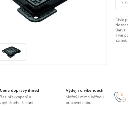
2 2
Číslo p
Nosnos
Barva:
Tvar p
Zámek:
Cena dopravy ihned
Výdej i o víkendech
Bez překvapení a
Možný i mimo běžnou
zbytečného čekání
pracovní dobu