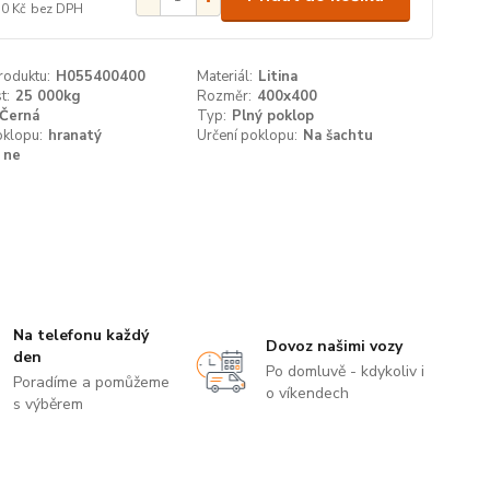
50 Kč
bez DPH
roduktu:
H055400400
Materiál:
Litina
t:
25 000kg
Rozměr:
400x400
Černá
Typ:
Plný poklop
oklopu:
hranatý
Určení poklopu:
Na šachtu
ne
Na telefonu každý
Dovoz našimi vozy
den
Po domluvě - kdykoliv i
Poradíme a pomůžeme
o víkendech
s výběrem