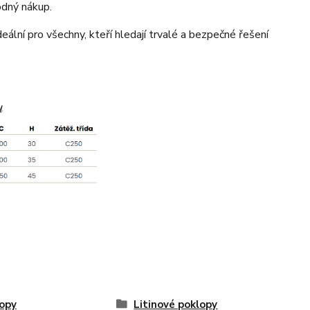
odný nákup.
ální pro všechny, kteří hledají trvalé a bezpečné řešení
opy
Litinové poklopy