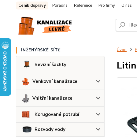
Ceník dopravy
Poradna
Reference
Pro firmy
O nás
Úvod
P
INŽENÝRSKÉ SÍTĚ
Liti
Revizní šachty
Venkovní kanalizace
Vnitřní kanalizace
Korugované potrubí
Rozvody vody