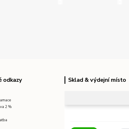
é odkazy
Sklad & výdejní místo
klamace
eva 2 %
atba