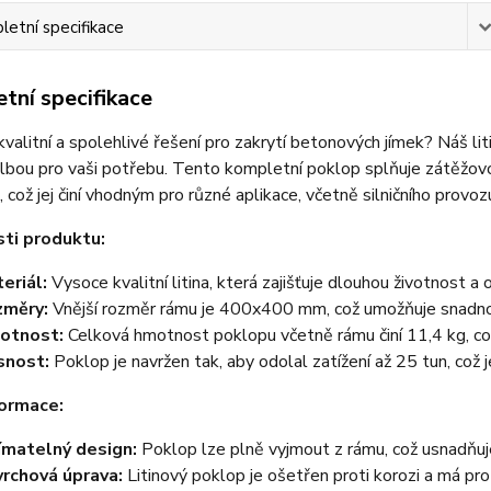
etní specifikace
tní specifikace
valitní a spolehlivé řešení pro zakrytí betonových jímek? Náš
olbou pro vaši potřebu. Tento kompletní poklop splňuje zátěžovo
, což jej činí vhodným pro různé aplikace, včetně silničního provoz
ti produktu:
eriál:
Vysoce kvalitní litina, která zajišťuje dlouhou životnost 
změry:
Vnější rozměr rámu je 400x400 mm, což umožňuje snadnou
otnost:
Celková hmotnost poklopu včetně rámu činí 11,4 kg, což
snost:
Poklop je navržen tak, aby odolal zatížení až 25 tun, což 
formace:
ímatelný design:
Poklop lze plně vyjmout z rámu, což usnadňuje
rchová úprava:
Litinový poklop je ošetřen proti korozi a má pr