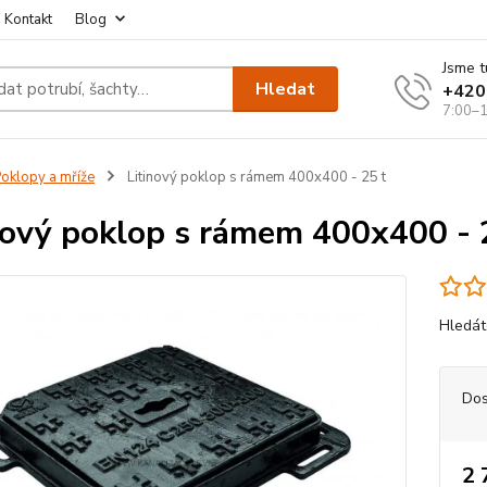
Kontakt
Blog
Jsme t
Hledat
+420
7:00–1
oklopy a mříže
Litinový poklop s rámem 400x400 - 25 t
nový poklop s rámem 400x400 - 
Hledáte
Dos
2 