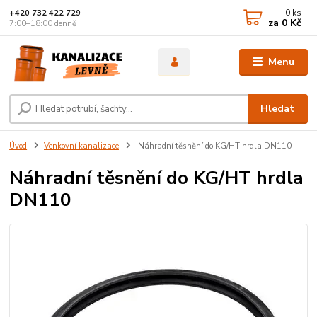
0
ks
+420 732 422 729
za
0 Kč
7:00–18:00 denně
Menu
Hledat
Úvod
Venkovní kanalizace
Náhradní těsnění do KG/HT hrdla DN110
Náhradní těsnění do KG/HT hrdla
DN110