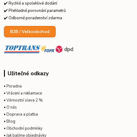
✔️ Rychlé a spolehlivé dodání
✔️ Přehledné porovnání parametrů
✔️ Odborné poradenství zdarma
B2B / Velkoobchod
Užitečné odkazy
▪
Poradna
▪
Vrácení a reklamace
▪
Věrnostní sleva 2 %
▪
O nás
▪
Doprava a platba
▪
Blog
▪
Obchodní podmínky
▪
Jak balíme objednávky