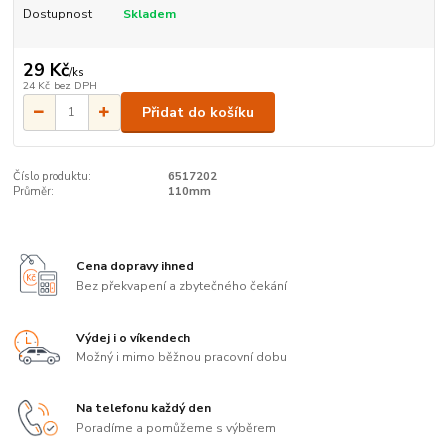
Dostupnost
Skladem
29 Kč
/
ks
24 Kč
bez DPH
Přidat do košíku
Číslo produktu:
6517202
Průměr:
110mm
Cena dopravy ihned
Bez překvapení a zbytečného čekání
Výdej i o víkendech
Možný i mimo běžnou pracovní dobu
Na telefonu každý den
Poradíme a pomůžeme s výběrem