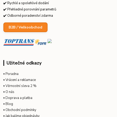
✔️ Rychlé a spolehlivé dodání
✔️ Přehledné porovnání parametrů
✔️ Odborné poradenství zdarma
B2B / Velkoobchod
Užitečné odkazy
▪
Poradna
▪
Vrácení a reklamace
▪
Věrnostní sleva 2 %
▪
O nás
▪
Doprava a platba
▪
Blog
▪
Obchodní podmínky
▪
Jak balíme objednávky