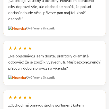
„Obchod je vstřícný a ochotný. Nebylo mi doručeno
díky dopravci vše, ale obchod se nabídl, že pokud
dodání nebude včas, přiveze pan majitel zboží
osobně.“
Ověřený zákazník
★★★★★
„Na objednávku jsem dostal prakticky okamžitě
odpověď, že je zboží k vyzvednutí. Mají bezkonkurenční
pracovní dobu a provoz i o víkendu.“
Ověřený zákazník
★★★★★
„Obchod má opravdu široký sortiment kolem