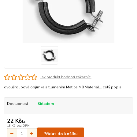
Jak produkt hodnotí zákazníci
dvoušroubová objímka s tlumením Matice M8 Materiál...
celý popis
Dostupnost
Skladem
22 Kč
/
ks
18 Kč
bez DPH
Přidat do košíku