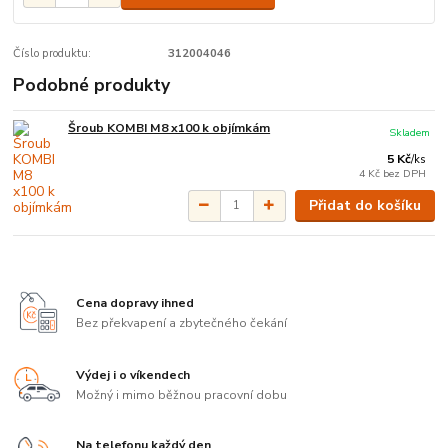
Číslo produktu:
312004046
Podobné produkty
Šroub KOMBI M8 x100 k objímkám
Skladem
5 Kč
/
ks
4 Kč
bez DPH
Přidat do košíku
Cena dopravy ihned
Bez překvapení a zbytečného čekání
Výdej i o víkendech
Možný i mimo běžnou pracovní dobu
Na telefonu každý den