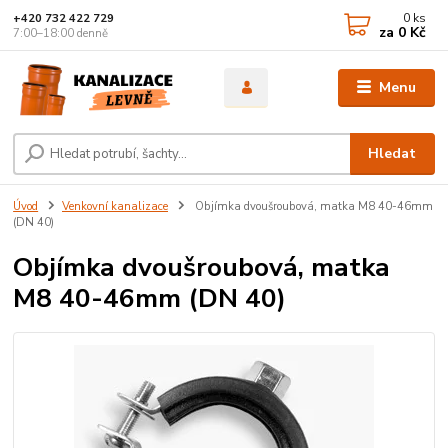
0
ks
+420 732 422 729
za
0 Kč
7:00–18:00 denně
Menu
Hledat
Úvod
Venkovní kanalizace
Objímka dvoušroubová, matka M8 40-46mm
(DN 40)
Objímka dvoušroubová, matka
M8 40-46mm (DN 40)