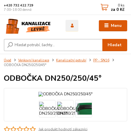
0
ks
+420 732 422 729
za
0 Kč
7:00–18:00 denně
Menu
Hledat
Úvod
Venkovní kanalizace
Kanalizační potrubí
PP - SN16
ODBOČKA DN250/250/45°
ODBOČKA DN250/250/45°
Jak produkt hodnotí zákazníci