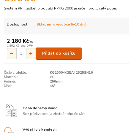
Systém PP hladkého potrubí PPKG 2000 je určen pro ...
celý popis
Dostupnost
Skladem u výrobce 5–10 dnů
2 180 Kč
/
ks
1 802 Kč
bez DPH
Přidat do košíku
Číslo produktu:
KG2000-KGEA42525SN16
Materiál:
PP
Průměr:
250mm
Úhel:
45°
Cena dopravy ihned
Bez překvapení a zbytečného čekání
Výdej i o víkendech