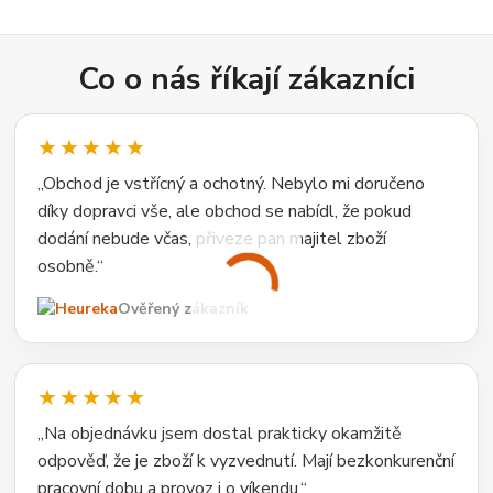
Co o nás říkají zákazníci
★★★★★
„Obchod je vstřícný a ochotný. Nebylo mi doručeno
díky dopravci vše, ale obchod se nabídl, že pokud
dodání nebude včas, přiveze pan majitel zboží
osobně.“
Ověřený zákazník
★★★★★
„Na objednávku jsem dostal prakticky okamžitě
odpověď, že je zboží k vyzvednutí. Mají bezkonkurenční
pracovní dobu a provoz i o víkendu.“