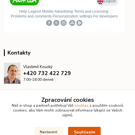
Kontakty
Vlastimil Koucký
+420 732 422 729
7:00–18:00 denně
info@kanalizacelevne.cz
Zpracování cookies
Náš e-shop a partneři potřebují Váš
souhlas
s použitím souborů
cookies, aby Vám mohli zobrazovat informace týkající se Vašich
zájmů.
Souhlasím
Nastavení
© 2026 KanalizaceLevne.cz · Všechna práva vyhrazena ·
Dvorakweb.cz
–