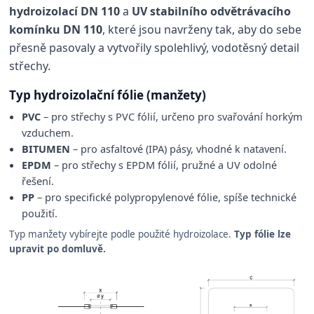
hydroizolací DN 110
a
UV stabilního odvětrávacího
komínku DN 110
, které jsou navrženy tak, aby do sebe
přesně pasovaly a vytvořily spolehlivý, vodotěsný detail
střechy.
Typ hydroizolační fólie (manžety)
PVC
– pro střechy s PVC fólií, určeno pro svařování horkým
vzduchem.
BITUMEN
– pro asfaltové (IPA) pásy, vhodné k natavení.
EPDM
– pro střechy s EPDM fólií, pružné a UV odolné
řešení.
PP
– pro specifické polypropylenové fólie, spíše technické
použití.
Typ manžety vybírejte podle použité hydroizolace.
Typ fólie lze
upravit po domluvě.