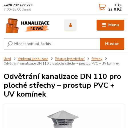
0
ks
+420 732 422 729
za
0 Kč
7:00–18:00 denně
Menu
Hledat
Úvod
Venkovní kanalizace
Prostup hydroizolací
Střechy
Odvětrání kanalizace DN 110 pro ploché střechy – prostup PVC + UV komínek
Odvětrání kanalizace DN 110 pro
ploché střechy – prostup PVC +
UV komínek