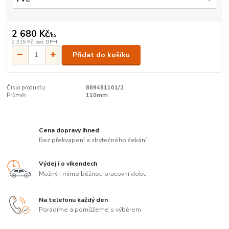
2 680 Kč
/
ks
2 215 Kč
bez DPH
Přidat do košíku
Číslo produktu:
889481101/2
Průměr:
110mm
Cena dopravy ihned
Bez překvapení a zbytečného čekání
Výdej i o víkendech
Možný i mimo běžnou pracovní dobu
Na telefonu každý den
Poradíme a pomůžeme s výběrem