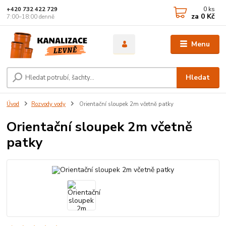
0
ks
+420 732 422 729
za
0 Kč
7:00–18:00 denně
Menu
Hledat
Úvod
Rozvody vody
Orientační sloupek 2m včetně patky
Orientační sloupek 2m včetně
patky