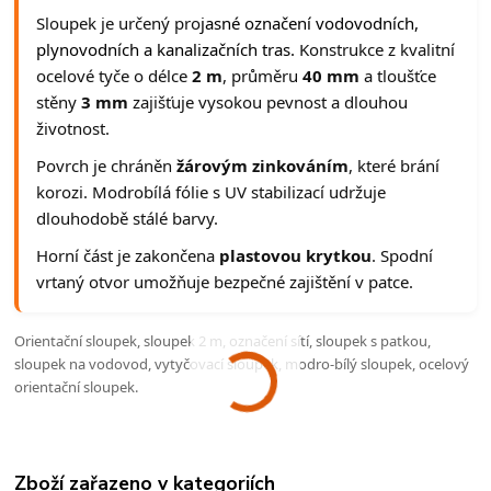
Sloupek je určený pro
jasné označení vodovodních,
plynovodních a kanalizačních tras.
Konstrukce z kvalitní
ocelové tyče o délce
2 m
, průměru
40 mm
a tloušťce
stěny
3 mm
zajišťuje vysokou pevnost a dlouhou
životnost.
Povrch je chráněn
žárovým zinkováním
, které brání
korozi. Modrobílá fólie s UV stabilizací udržuje
dlouhodobě stálé barvy.
Horní část je zakončena
plastovou krytkou
. Spodní
vrtaný otvor umožňuje bezpečné zajištění v patce.
Orientační sloupek, sloupek 2 m, označení sítí, sloupek s patkou,
sloupek na vodovod, vytyčovací sloupek, modro-bílý sloupek, ocelový
orientační sloupek.
Zboží zařazeno v kategoriích