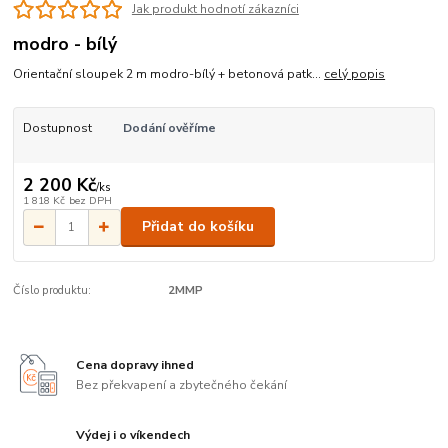
Jak produkt hodnotí zákazníci
modro - bílý
Orientační sloupek 2 m modro-bílý + betonová patk...
celý popis
Dostupnost
Dodání ověříme
2 200 Kč
/
ks
1 818 Kč
bez DPH
Přidat do košíku
Číslo produktu:
2MMP
Cena dopravy ihned
Bez překvapení a zbytečného čekání
Výdej i o víkendech