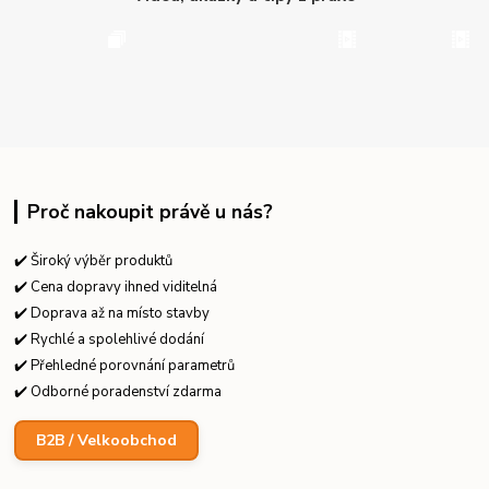
Proč nakoupit právě u nás?
✔️ Široký výběr produktů
✔️ Cena dopravy ihned viditelná
✔️ Doprava až na místo stavby
✔️ Rychlé a spolehlivé dodání
✔️ Přehledné porovnání parametrů
✔️ Odborné poradenství zdarma
B2B / Velkoobchod