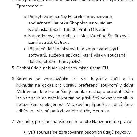
Zpracovatele:
Poskytovatel služby Heureka, provozované
společností Heureka Shopping s.r.o., sídlem
Karolinská 650/1, 186 00, Praha 8-Karlín
Marketingový specialista - Mgr. Kateřina Šimůnková,
Lumírova 28, Ostrava
Případně další poskytovatelé zpracovatelských
softwarů, služeb a aplikací, které však v současné
době společnost nevyužívá.
Osobní údaje nebudou předány mimo území EU.
Souhlas se zpracováním lze vzít kdykoliv zpět, a to
kliknutím na odkaz pro úpravu preferencí soukromí v dolní
části webu, kde lze udělený souhlas e-shopu odvolat. Dále
lze vzít souhlas zpět kliknutím na příslušný odkaz v emailu s
dotazníkem spokojenosti. V takovém případě se odhlásíte z
odběru na straně poskytovatele služby Heureka.
Vezměte, prosíme, na vědomí, že podle Nařízení máte právo:
vzít souhlas se zpracováním osobních údajů kdykoliv