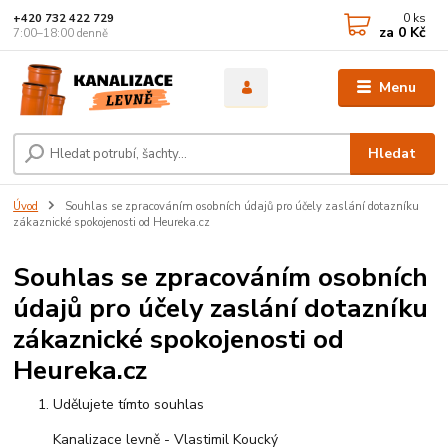
0
ks
+420 732 422 729
za
0 Kč
7:00–18:00 denně
Menu
Hledat
Úvod
Souhlas se zpracováním osobních údajů pro účely zaslání dotazníku
zákaznické spokojenosti od Heureka.cz
Souhlas se zpracováním osobních
údajů pro účely zaslání dotazníku
zákaznické spokojenosti od
Heureka.cz
Udělujete tímto souhlas
Kanalizace levně - Vlastimil Koucký