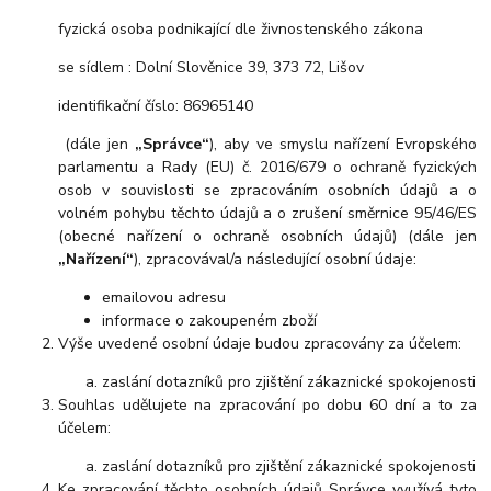
fyzická osoba podnikající dle živnostenského zákona
se sídlem : Dolní Slověnice 39, 373 72, Lišov
identifikační číslo: 86965140
(dále jen
„Správce“
), aby ve smyslu nařízení Evropského
parlamentu a Rady (EU) č. 2016/679 o ochraně fyzických
osob v souvislosti se zpracováním osobních údajů a o
volném pohybu těchto údajů a o zrušení směrnice 95/46/ES
(obecné nařízení o ochraně osobních údajů) (dále jen
„Nařízení“
), zpracovával/a následující osobní údaje:
emailovou adresu
informace o zakoupeném zboží
Výše uvedené osobní údaje budou zpracovány za účelem:
zaslání dotazníků pro zjištění zákaznické spokojenosti
Souhlas udělujete na zpracování po dobu 60 dní a to za
účelem:
zaslání dotazníků pro zjištění zákaznické spokojenosti
Ke zpracování těchto osobních údajů Správce využívá tyto