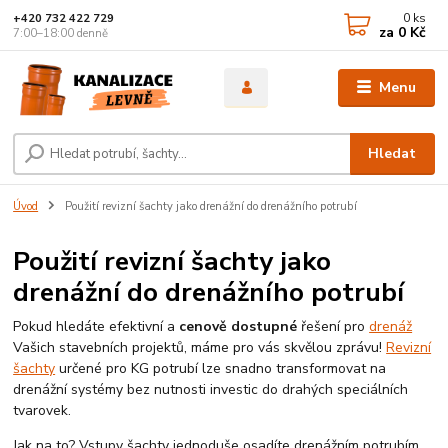
0
ks
+420 732 422 729
za
0 Kč
7:00–18:00 denně
Menu
Hledat
Úvod
Použití revizní šachty jako drenážní do drenážního potrubí
Použití revizní šachty jako
drenážní do drenážního potrubí
Pokud hledáte efektivní a
cenově dostupné
řešení pro
drenáž
Vašich stavebních projektů, máme pro vás skvělou zprávu!
Revizní
šachty
určené pro KG potrubí lze snadno transformovat na
drenážní systémy bez nutnosti investic do drahých speciálních
tvarovek.
Jak na to? Vstupy šachty jednoduše osadíte drenážním potrubím,