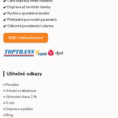
✔️ Cena dopravy ihned viditelná
✔️ Doprava až na místo stavby
✔️ Rychlé a spolehlivé dodání
✔️ Přehledné porovnání parametrů
✔️ Odborné poradenství zdarma
B2B / Velkoobchod
Užitečné odkazy
▪
Poradna
▪
Vrácení a reklamace
▪
Věrnostní sleva 2 %
▪
O nás
▪
Doprava a platba
▪
Blog