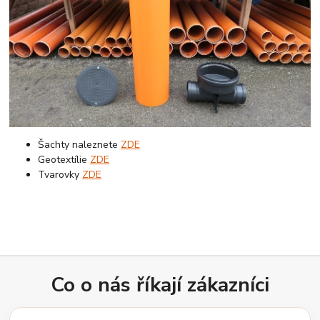
Šachty naleznete
ZDE
Geotextílie
ZDE
Tvarovky
ZDE
Co o nás říkají zákazníci