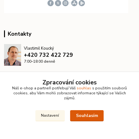
Kontakty
Vlastimil Koucký
+420 732 422 729
7:00–18:00 denně
info@kanalizacelevne.cz
Zpracování cookies
Náš e-shop a partneři potřebují Váš
souhlas
s použitím souborů
cookies, aby Vám mohli zobrazovat informace týkající se Vašich
zájmů.
Souhlasím
Nastavení
© 2026 KanalizaceLevne.cz · Všechna práva vyhrazena ·
Dvorakweb.cz
–
přehledné e-shopy
Upravit sběr cookies.
Vytvořeno na
Eshop-rychle.cz