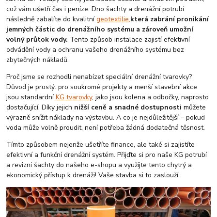
což vám ušetří čas i peníze. Dno šachty a drenážní potrubí
následně zabalíte do kvalitní
geotextilie,
která zabrání pronikání
jemných částic do drenážního systému a zároveň umožní
volný průtok vody.
Tento způsob instalace zajistí efektivní
odvádění vody a ochranu vašeho drenážního systému bez
zbytečných nákladů.
Proč jsme se rozhodli nenabízet speciální drenážní tvarovky?
Důvod je prostý: pro soukromé projekty a menší stavební akce
jsou standardní
KG tvarovky
, jako jsou kolena a odbočky, naprosto
dostačující. Díky jejich
nižší ceně a snadné dostupnosti
můžete
výrazně snížit náklady na výstavbu. A co je nejdůležitější – pokud
voda může volně proudit, není potřeba žádná dodatečná těsnost.
Tímto způsobem nejenže ušetříte finance, ale také si zajistíte
efektivní a funkční drenážní systém. Přijďte si pro naše KG potrubí
a revizní šachty do našeho e-shopu a využijte tento chytrý a
ekonomický přístup k drenáži! Vaše stavba si to zaslouží.