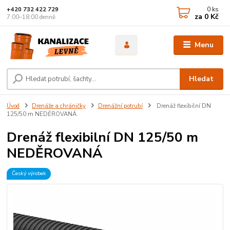
0
ks
+420 732 422 729
za
0 Kč
7:00–18:00 denně
Menu
Hledat
Úvod
Drenáže a chráničky
Drenážní potrubí
Drenáž flexibilní DN
125/50 m NEDĚROVANÁ
Drenáž flexibilní DN 125/50 m
NEDĚROVANÁ
Český výrobek