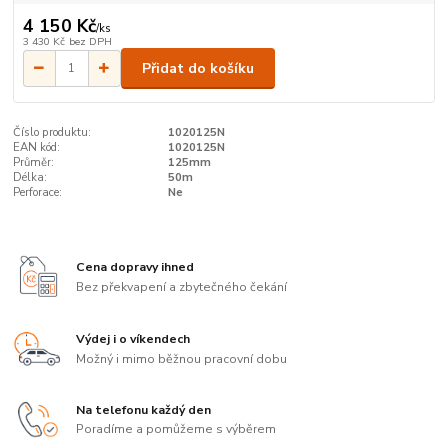
4 150 Kč
/
ks
3 430 Kč
bez DPH
Přidat do košíku
Číslo produktu:
1020125N
EAN kód:
1020125N
Průměr:
125mm
Délka:
50m
Perforace:
Ne
Cena dopravy ihned
Bez překvapení a zbytečného čekání
Výdej i o víkendech
Možný i mimo běžnou pracovní dobu
Na telefonu každý den
Poradíme a pomůžeme s výběrem