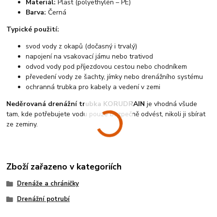
Materiál:
Plast (polyethylén – PE)
Barva:
Černá
Typické použití:
svod vody z okapů (dočasný i trvalý)
napojení na vsakovací jámu nebo trativod
odvod vody pod příjezdovou cestou nebo chodníkem
převedení vody ze šachty, jímky nebo drenážního systému
ochranná trubka pro kabely a vedení v zemi
Neděrovaná drenážní trubka KORUDRAIN
je vhodná všude
tam, kde potřebujete vodu pouze bezpečně odvést, nikoli ji sbírat
ze zeminy.
Zboží zařazeno v kategoriích
Drenáže a chráničky
Drenážní potrubí