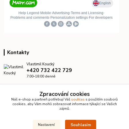
Kontakty
Vlastimil Koucký
+420 732 422 729
7:00–18:00 denně
info@kanalizacelevne.cz
Zpracování cookies
Náš e-shop a partneři potřebují Váš
souhlas
s použitím souborů
cookies, aby Vám mohli zobrazovat informace týkající se Vašich
zájmů.
Souhlasím
Nastavení
© 2026 KanalizaceLevne.cz · Všechna práva vyhrazena ·
Dvorakweb.cz
–