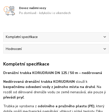
Dovoz našimi vozy
Po domluvě - kdykoliv i o víkendech
Kompletní specifikace
Hodnocení
Kompletní specifikace
Drenážní trubka KORUDRAIN DN 125 / 50 m – neděrovaná
Neděrovaná drenážní trubka KORUDRAIN
slouží k
bezpečnému odvedení vody z jednoho místa na druhé
. Na
rozdíl od děrované drenáže vodu ze země nenasává, ale pouze ji
převádí pryč
.
Trubka je vyrobena z
odolného a pružného plastu (PE)
, který
dobře snáší mechanické namáhání, vlhkost i nízké teploty. Díky