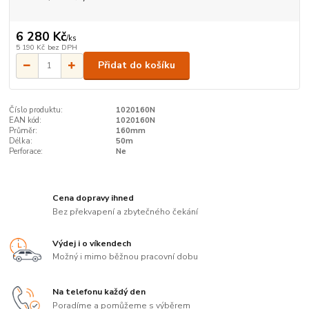
6 280 Kč
/
ks
5 190 Kč
bez DPH
Přidat do košíku
Číslo produktu:
1020160N
EAN kód:
1020160N
Průměr:
160mm
Délka:
50m
Perforace:
Ne
Cena dopravy ihned
Bez překvapení a zbytečného čekání
Výdej i o víkendech
Možný i mimo běžnou pracovní dobu
Na telefonu každý den
Poradíme a pomůžeme s výběrem