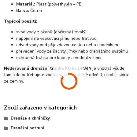
Materiál:
Plast (polyethylén – PE)
Barva:
Černá
Typické použití:
svod vody z okapů (dočasný i trvalý)
napojení na vsakovací jámu nebo trativod
odvod vody pod příjezdovou cestou nebo chodníkem
převedení vody ze šachty, jímky nebo drenážního systému
ochranná trubka pro kabely a vedení v zemi
Neděrovaná drenážní trubka KORUDRAIN
je vhodná všude
tam, kde potřebujete vodu pouze bezpečně odvést, nikoli ji sbírat
ze zeminy.
Zboží zařazeno v kategoriích
Drenáže a chráničky
Drenážní potrubí