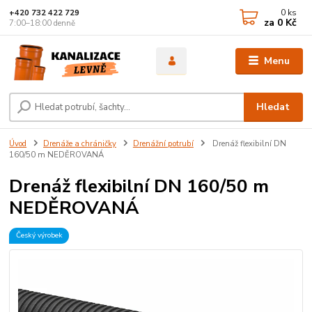
0
ks
+420 732 422 729
za
0 Kč
7:00–18:00 denně
Menu
Hledat
Úvod
Drenáže a chráničky
Drenážní potrubí
Drenáž flexibilní DN
160/50 m NEDĚROVANÁ
Drenáž flexibilní DN 160/50 m
NEDĚROVANÁ
Český výrobek