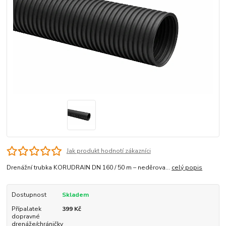
Jak produkt hodnotí zákazníci
Drenážní trubka KORUDRAIN DN 160 / 50 m – neděrova...
celý popis
Dostupnost
Skladem
Přípalatek
399 Kč
dopravné
drenáže/chráničky