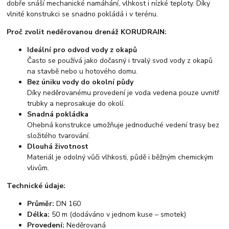
dobře snáší mechanické namáhání, vlhkost i nízké teploty. Díky
vlnité konstrukci se snadno pokládá i v terénu.
Proč zvolit neděrovanou drenáž KORUDRAIN:
Ideální pro odvod vody z okapů
Často se používá jako dočasný i trvalý svod vody z okapů
na stavbě nebo u hotového domu.
Bez úniku vody do okolní půdy
Díky neděrovanému provedení je voda vedena pouze uvnitř
trubky a neprosakuje do okolí.
Snadná pokládka
Ohebná konstrukce umožňuje jednoduché vedení trasy bez
složitého tvarování.
Dlouhá životnost
Materiál je odolný vůči vlhkosti, půdě i běžným chemickým
vlivům.
Technické údaje:
Průměr:
DN 160
Délka:
50 m (dodáváno v jednom kuse – smotek)
Provedení:
Neděrovaná