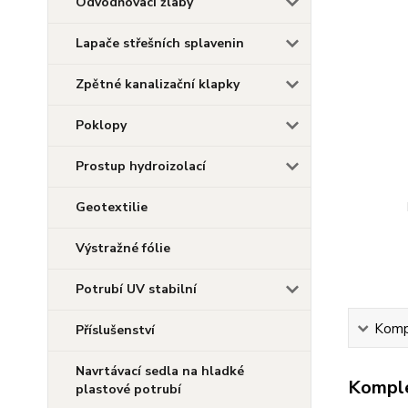
Odvodňovací žlaby
Lapače střešních splavenin
Zpětné kanalizační klapky
Poklopy
Prostup hydroizolací
Geotextilie
Výstražné fólie
Potrubí UV stabilní
Kompl
Příslušenství
Navrtávací sedla na hladké
Komple
plastové potrubí