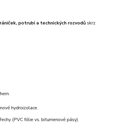
rániček, potrubí a technických rozvodů
skrz
chem.
nové hydroizolace.
třechy (PVC fólie vs. bitumenové pásy).