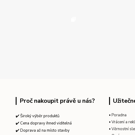
Proč nakoupit právě u nás?
Užitečn
▪
Poradna
✔️ Široký výběr produktů
▪
Vrácení a re
✔️ Cena dopravy ihned viditelná
▪
Věrnostní sl
✔️ Doprava až na místo stavby