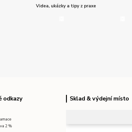
Videa, ukázky a tipy z praxe
é odkazy
Sklad & výdejní místo
klamace
eva 2 %