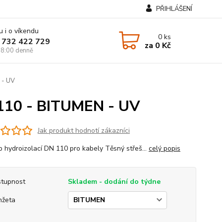
PŘIHLÁŠENÍ
u i o víkendu
0
ks
 732 422 729
za
0 Kč
8:00 denně
 - UV
 110 - BITUMEN - UV
Jak produkt hodnotí zákazníci
p hydroizolací DN 110 pro kabely Těsný střeš...
celý popis
tupnost
Skladem - dodání do týdne
nžeta