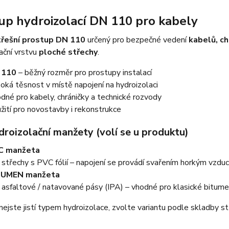
up hydroizolací DN 110 pro kabely
třešní prostup DN 110
určený pro bezpečné vedení
kabelů, ch
ační vrstvu
ploché střechy
.
 110
– běžný rozměr pro prostupy instalací
oká těsnost v místě napojení na hydroizolaci
dné pro kabely, chráničky a technické rozvody
žití pro novostavby i rekonstrukce
droizolační manžety (volí se u produktu)
C manžeta
 střechy s PVC fólií – napojení se provádí svařením horkým vzdu
TUMEN manžeta
 asfaltové / natavované pásy (IPA) – vhodné pro klasické bitume
nejste jistí typem hydroizolace, zvolte variantu podle skladby s