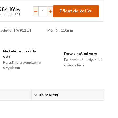
984 Kč
/
ks
Přidat do košíku
40 Kč
bez DPH
roduktu:
TWP110/1
Průměr:
110mm
Na telefonu každý
Dovoz našimi vozy
den
Po domluvě - kdykoliv i
Poradíme a pomůžeme
o víkendech
s výběrem
Ke stažení