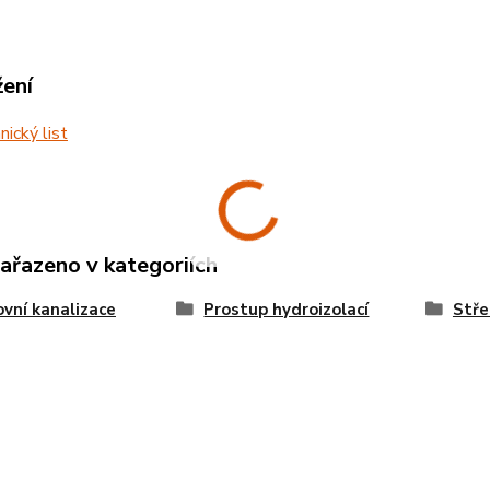
žení
ický list
zařazeno v kategoriích
vní kanalizace
Prostup hydroizolací
Stře