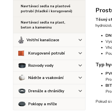
Navrtávací sedla na plastové
Prost
potrubí (hladké i korugované)
Těsný s
Navrtávací sedla na plast,
hydroizol
beton a kameninu
DN
Vnitřní kanalizace
Vys
Vho
Pou
Korugované potrubí
Typ hy
Rozvody vody
PV
Nádrže a vsakování
Pro
BI
Drenáže a chráničky
Pro
Pokud si 
Poklopy a mříže