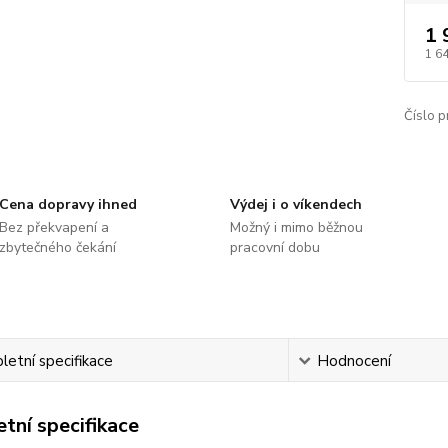
1 
1 6
Číslo p
Cena dopravy ihned
Výdej i o víkendech
Bez překvapení a
Možný i mimo běžnou
zbytečného čekání
pracovní dobu
etní specifikace
Hodnocení
tní specifikace