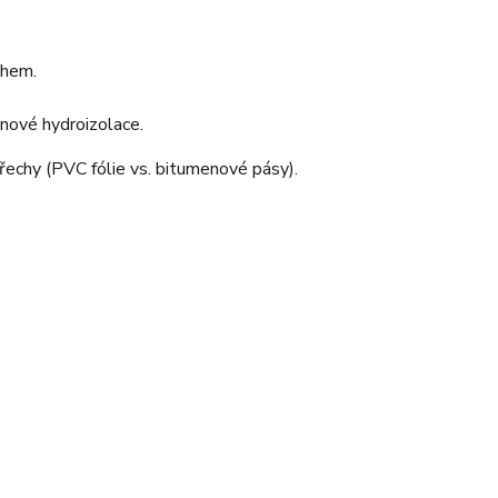
chem.
nové hydroizolace.
třechy (PVC fólie vs. bitumenové pásy).