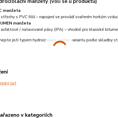
droizolační manžety (volí se u produktu)
C manžeta
 střechy s PVC fólií – napojení se provádí svařením horkým vzdu
TUMEN manžeta
 asfaltové / natavované pásy (IPA) – vhodné pro klasické bitume
nejste jistí typem hydroizolace, zvolte variantu podle skladby s
žení
ický list
zařazeno v kategoriích