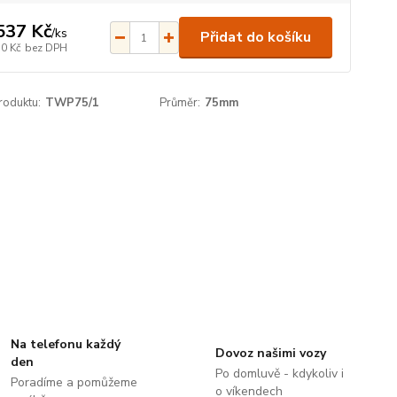
537 Kč
/
ks
Přidat do košíku
70 Kč
bez DPH
roduktu:
TWP75/1
Průměr:
75mm
Na telefonu každý
Dovoz našimi vozy
den
Po domluvě - kdykoliv i
Poradíme a pomůžeme
o víkendech