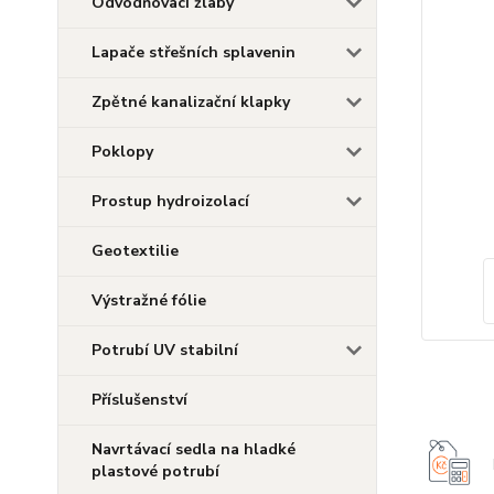
Odvodňovací žlaby
Lapače střešních splavenin
Zpětné kanalizační klapky
Poklopy
Prostup hydroizolací
Geotextilie
Výstražné fólie
Potrubí UV stabilní
Příslušenství
Navrtávací sedla na hladké
plastové potrubí