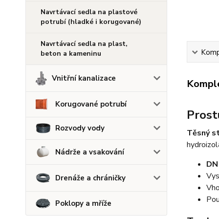
Navrtávací sedla na plastové
potrubí (hladké i korugované)
Navrtávací sedla na plast,
Kompl
beton a kameninu
Vnitřní kanalizace
Komple
Korugované potrubí
Prost
Rozvody vody
Těsný s
hydroizol
Nádrže a vsakování
DN
Vys
Drenáže a chráničky
Vho
Pou
Poklopy a mříže