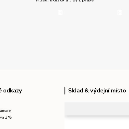
Videa, ukázky a tipy z praxe
é odkazy
Sklad & výdejní místo
klamace
eva 2 %