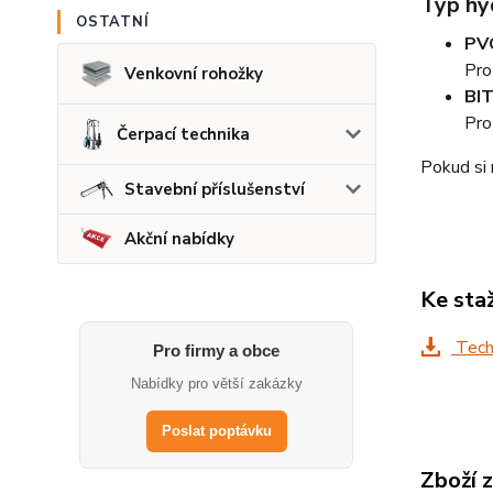
Typ hy
OSTATNÍ
PV
Pro
Venkovní rohožky
BI
Pro
Čerpací technika
Pokud si 
Stavební příslušenství
Akční nabídky
Ke sta
Techn
Pro firmy a obce
Nabídky pro větší zakázky
Poslat poptávku
Zboží 