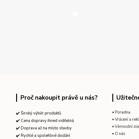
Proč nakoupit právě u nás?
Užitečn
▪
Poradna
✔️ Široký výběr produktů
▪
Vrácení a re
✔️ Cena dopravy ihned viditelná
▪
Věrnostní sl
✔️ Doprava až na místo stavby
▪
O nás
✔️ Rychlé a spolehlivé dodání