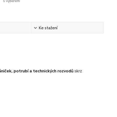
s výběrem
Ke stažení
ániček, potrubí a technických rozvodů
skrz