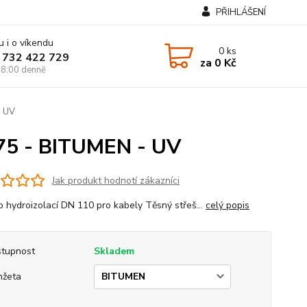
PŘIHLÁŠENÍ
u i o víkendu
0
ks
 732 422 729
za
0 Kč
8:00 denně
- UV
 75 - BITUMEN - UV
Jak produkt hodnotí zákazníci
p hydroizolací DN 110 pro kabely Těsný střeš...
celý popis
tupnost
Skladem
nžeta