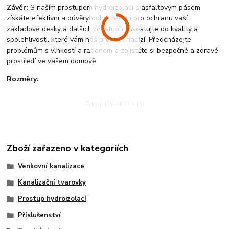
Závěr:
S naším prostupem hydroizolací s asfaltovým pásem
získáte efektivní a důvěryhodné řešení pro ochranu vaší
základové desky a dalších prostupů. Investujte do kvality a
spolehlivosti, které vám náš produkt nabízí. Předcházejte
problémům s vlhkostí a radonem a zajistěte si bezpečné a zdravé
prostředí ve vašem domově.
Rozměry:
Zdroj: DVAKO s.r.o
Zboží zařazeno v kategoriích
Venkovní kanalizace
Kanalizační tvarovky
Prostup hydroizolací
Příslušenství