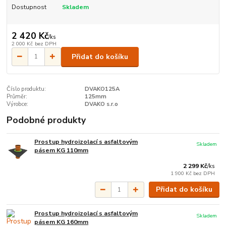
Dostupnost
Skladem
2 420 Kč
/
ks
2 000 Kč
bez DPH
Přidat do košíku
Číslo produktu:
DVAKO125A
Průměr:
125mm
Výrobce:
DVAKO s.r.o
Podobné produkty
Prostup hydroizolací s asfaltovým
Skladem
pásem KG 110mm
2 299 Kč
/
ks
1 900 Kč
bez DPH
Přidat do košíku
Prostup hydroizolací s asfaltovým
Skladem
pásem KG 160mm