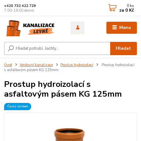
0
ks
+420 732 422 729
za
0 Kč
7:00–18:00 denně
Menu
Hledat
Úvod
Venkovní kanalizace
Prostup hydroizolací
Prostup hydroizolací
s asfaltovým pásem KG 125mm
Prostup hydroizolací s
asfaltovým pásem KG 125mm
Český výrobek