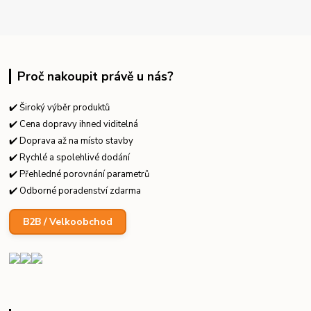
Proč nakoupit právě u nás?
✔️ Široký výběr produktů
✔️ Cena dopravy ihned viditelná
✔️ Doprava až na místo stavby
✔️ Rychlé a spolehlivé dodání
✔️ Přehledné porovnání parametrů
✔️ Odborné poradenství zdarma
B2B / Velkoobchod