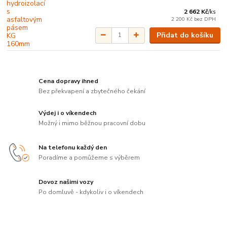
2 662 Kč
/
ks
2 200 Kč
bez DPH
Přidat do košíku
Cena dopravy ihned
Bez překvapení a zbytečného čekání
Výdej i o víkendech
Možný i mimo běžnou pracovní dobu
Na telefonu každý den
Poradíme a pomůžeme s výběrem
Dovoz našimi vozy
Po domluvě - kdykoliv i o víkendech