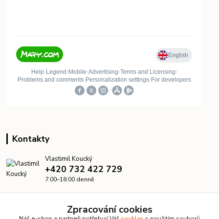
Kontakty
Vlastimil Koucký
+420 732 422 729
7:00–18:00 denně
info@kanalizacelevne.cz
Zpracování cookies
Náš e-shop a partneři potřebují Váš
souhlas
s použitím souborů