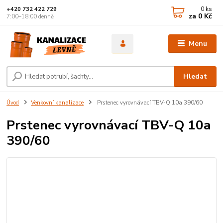
0
ks
+420 732 422 729
za
0 Kč
7:00–18:00 denně
Menu
Hledat
Úvod
Venkovní kanalizace
Prstenec vyrovnávací TBV-Q 10a 390/60
Prstenec vyrovnávací TBV-Q 10a
390/60