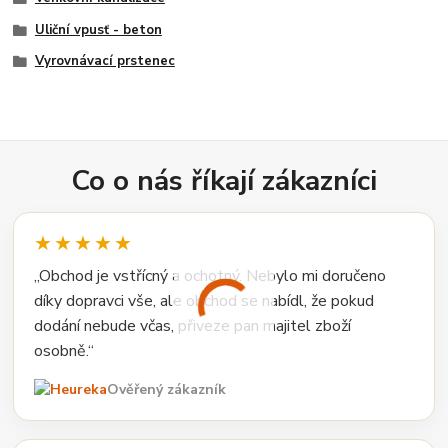
Uliční vpusť - beton
Vyrovnávací prstenec
Co o nás říkají zákazníci
★★★★★
„Obchod je vstřícný a ochotný. Nebylo mi doručeno
díky dopravci vše, ale obchod se nabídl, že pokud
dodání nebude včas, přiveze pan majitel zboží
osobně.“
Ověřený zákazník