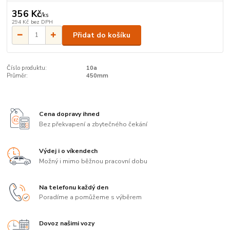
356 Kč
/
ks
294 Kč
bez DPH
Přidat do košíku
Číslo produktu:
10a
Průměr:
450mm
Cena dopravy ihned
Bez překvapení a zbytečného čekání
Výdej i o víkendech
Možný i mimo běžnou pracovní dobu
Na telefonu každý den
Poradíme a pomůžeme s výběrem
Dovoz našimi vozy