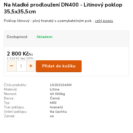
Na hladké prodloužení DN400 - Litinový poklop
35,5x35,5cm
Poklop litinový - plný hranatý s uzamykatelným pok...
celý popis
Dostupnost
Skladem
2 800 Kč
/
ks
2 314 Kč
bez DPH
Přidat do košíku
Číslo produktu:
102531540M
Materiál:
Litina
Nosnost:
40 000kg
Barva:
Černá
Typ:
Mříž
Tvar poklopu:
hranatý
Určení poklopu:
Na šachtu
Zámek:
ne