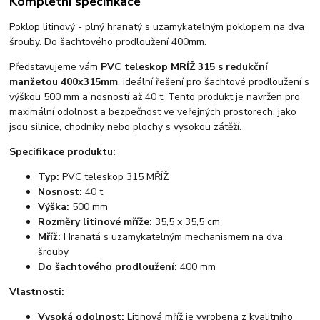
Kompletní specifikace
Poklop litinový - plný hranatý s uzamykatelným poklopem na dva
šrouby. Do šachtového prodloužení 400mm.
Představujeme vám
PVC teleskop MRÍŽ 315 s redukční
manžetou 400x315mm
, ideální řešení pro šachtové prodloužení s
výškou 500 mm a nosností až 40 t. Tento produkt je navržen pro
maximální odolnost a bezpečnost ve veřejných prostorech, jako
jsou silnice, chodníky nebo plochy s vysokou zátěží.
Specifikace produktu:
Typ:
PVC teleskop 315 MŘÍŽ
Nosnost:
40 t
Výška:
500 mm
Rozměry litinové mříže:
35,5 x 35,5 cm
Mříž:
Hranatá s uzamykatelným mechanismem na dva
šrouby
Do šachtového prodloužení:
400 mm
Vlastnosti:
Vysoká odolnost:
Litinová mříž je vyrobena z kvalitního