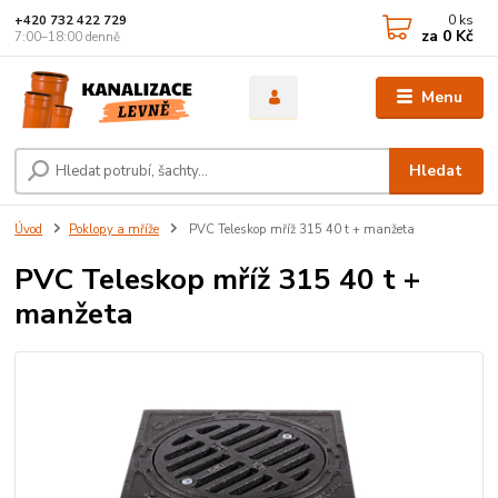
0
ks
+420 732 422 729
za
0 Kč
7:00–18:00 denně
Menu
Hledat
Úvod
Poklopy a mříže
PVC Teleskop mříž 315 40 t + manžeta
PVC Teleskop mříž 315 40 t +
manžeta