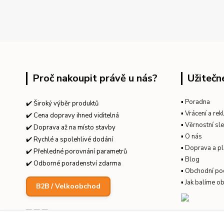
Proč nakoupit právě u nás?
Užitečn
▪
Poradna
✔️ Široký výběr produktů
▪
Vrácení a re
✔️ Cena dopravy ihned viditelná
▪
Věrnostní sl
✔️ Doprava až na místo stavby
▪
O nás
✔️ Rychlé a spolehlivé dodání
▪
Doprava a pl
✔️ Přehledné porovnání parametrů
▪
Blog
✔️ Odborné poradenství zdarma
▪
Obchodní po
▪
Jak balíme o
B2B / Velkoobchod