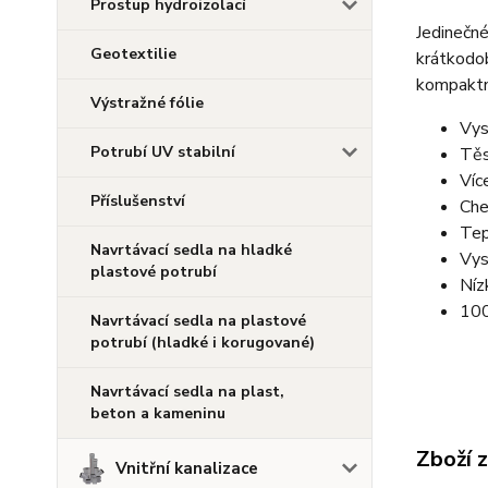
Prostup hydroizolací
Jedinečné
Geotextilie
krátkod
kompaktn
Výstražné fólie
Vys
Potrubí UV stabilní
Těs
Víc
Příslušenství
Che
Tep
Navrtávací sedla na hladké
Vys
plastové potrubí
Níz
100
Navrtávací sedla na plastové
potrubí (hladké i korugované)
Navrtávací sedla na plast,
beton a kameninu
Zboží 
Vnitřní kanalizace