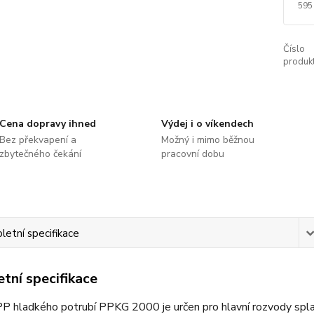
595
Číslo
produkt
Cena dopravy ihned
Výdej i o víkendech
Bez překvapení a
Možný i mimo běžnou
zbytečného čekání
pracovní dobu
etní specifikace
tní specifikace
P hladkého potrubí PPKG 2000 je určen pro hlavní rozvody spla