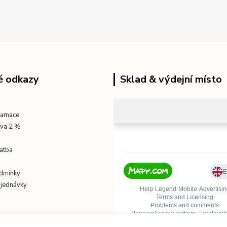
é odkazy
Sklad & výdejní místo
klamace
eva 2 %
atba
dmínky
bjednávky