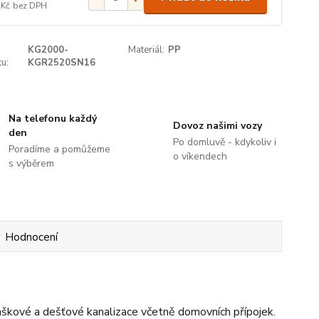
 Kč
bez DPH
KG2000-
Materiál:
PP
u:
KGR2520SN16
Na telefonu každý
Dovoz našimi vozy
den
Po domluvě - kdykoliv i
Poradíme a pomůžeme
o víkendech
s výběrem
Hodnocení
škové a dešťové kanalizace včetně domovních přípojek.