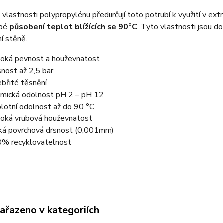
 vlastnosti polypropylénu předurčují toto potrubí k využití v ext
obé
působení teplot blížících se 90°C
. Tyto vlastnosti jsou d
í stěně.
oká pevnost a houževnatost
nost až 2,5 bar
ebřité těsnění
mická odolnost pH 2 – pH 12
lotní odolnost až do 90 °C
oká vrubová houževnatost
ká povrchová drsnost (0,001mm)
% recyklovatelnost
zařazeno v kategoriích