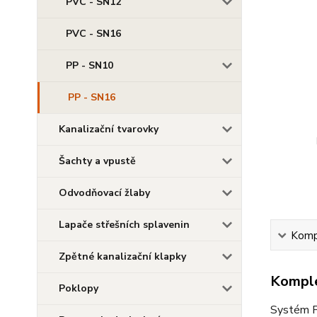
PVC - SN12
PVC - SN16
PP - SN10
PP - SN16
Kanalizační tvarovky
Šachty a vpustě
Odvodňovací žlaby
Lapače střešních splavenin
Kompl
Zpětné kanalizační klapky
Komple
Poklopy
Systém P