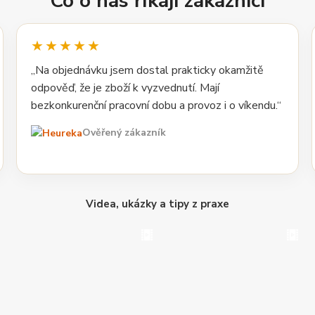
Co o nás říkají zákazníci
★★★★★
„Na objednávku jsem dostal prakticky okamžitě
odpověď, že je zboží k vyzvednutí. Mají
bezkonkurenční pracovní dobu a provoz i o víkendu.“
Ověřený zákazník
Videa, ukázky a tipy z praxe