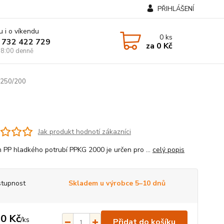
PŘIHLÁŠENÍ
u i o víkendu
0
ks
 732 422 729
za
0 Kč
8:00 denně
250/200
Jak produkt hodnotí zákazníci
 PP hladkého potrubí PPKG 2000 je určen pro ...
celý popis
tupnost
Skladem u výrobce 5–10 dnů
0 Kč
/
ks
Přidat do košíku