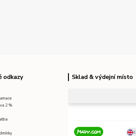
é odkazy
Sklad & výdejní místo
klamace
eva 2 %
atba
dmínky