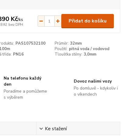
390 Kč
/
ks
Přidat do košíku
28 Kč
bez DPH
roduktu:
PAS107532100
Průměr:
32mm
100m
Použití:
pitná voda / vodovod
 třída:
PN16
Tloušťka stěny:
3,0mm
Na telefonu každý
Dovoz našimi vozy
den
Po domluvě - kdykoliv i
Poradíme a pomůžeme
o víkendech
s výběrem
Ke stažení