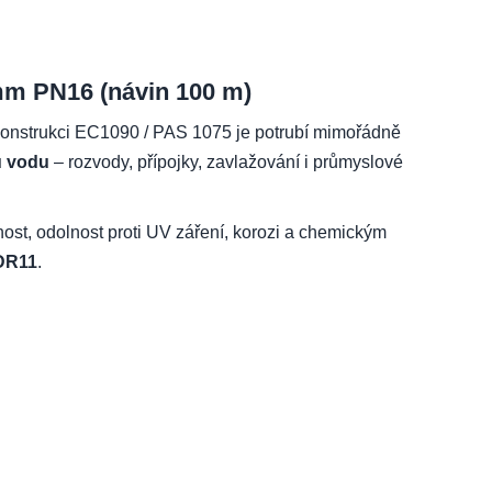
mm PN16 (návin 100 m)
konstrukci EC1090 / PAS 1075 je potrubí mimořádně
u vodu
– rozvody, přípojky, zavlažování i průmyslové
ost, odolnost proti UV záření, korozi a chemickým
DR11
.