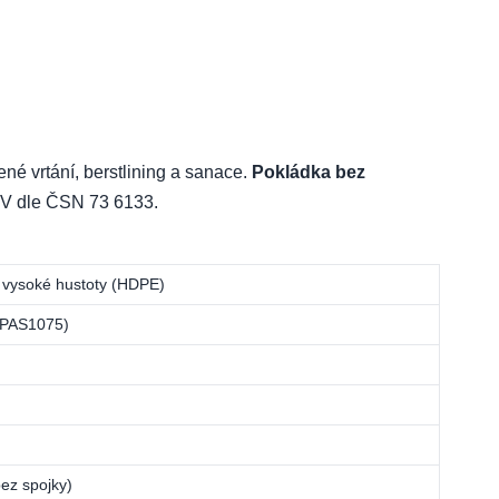
né vrtání, berstlining a sanace.
Pokládka bez
– IV dle ČSN 73 6133.
 vysoké hustoty (HDPE)
 PAS1075)
ez spojky)