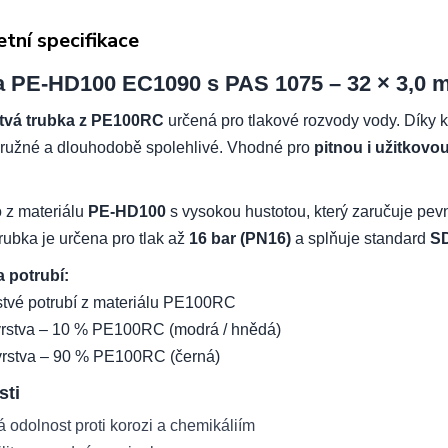
tní specifikace
a PE-HD100 EC1090 s PAS 1075 – 32 × 3,0 
tvá trubka z PE100RC
určená pro tlakové rozvody vody. Díky 
pružné a dlouhodobě spolehlivé. Vhodné pro
pitnou i užitkovo
 z materiálu
PE-HD100
s vysokou hustotou, který zaručuje pevn
rubka je určena pro tlak až
16 bar (PN16)
a splňuje standard
S
a potrubí:
stvé potrubí z materiálu PE100RC
 vrstva – 10 % PE100RC (modrá / hnědá)
 vrstva – 90 % PE100RC (černá)
sti
 odolnost proti korozi a chemikáliím