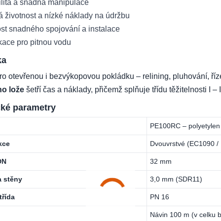
ilita a snadná manipulace
 životnost a nízké náklady na údržbu
t snadného spojování a instalace
ikace pro pitnou vodu
ka
o otevřenou i bezvýkopovou pokládku – relining, pluhování, říze
o lože
šetří čas a náklady, přičemž splňuje třídu těžitelnosti I 
ké parametry
PE100RC – polyetylen
kce
Dvouvrstvé (EC1090 /
DN
32 mm
a stěny
3,0 mm (SDR11)
třída
PN 16
Návin 100 m (v celku b