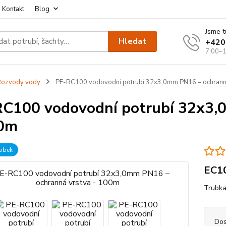
Kontakt
Blog
Jsme t
Hledat
+420
7:00–1
Rozvody vody
PE-RC100 vodovodní potrubí 32x3,0mm PN16 – ochrann
C100 vodovodní potrubí 32x3,
00m
robek
EC10
Trubka
Dos