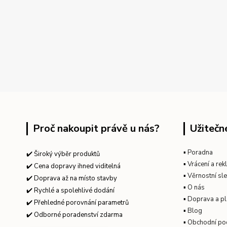
Proč nakoupit právě u nás?
Užitečn
▪
Poradna
✔️ Široký výběr produktů
▪
Vrácení a re
✔️ Cena dopravy ihned viditelná
▪
Věrnostní sl
✔️ Doprava až na místo stavby
▪
O nás
✔️ Rychlé a spolehlivé dodání
▪
Doprava a pl
✔️ Přehledné porovnání parametrů
▪
Blog
✔️ Odborné poradenství zdarma
▪
Obchodní po