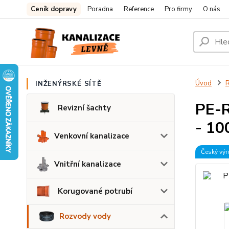
Ceník dopravy
Poradna
Reference
Pro firmy
O nás
Úvod
INŽENÝRSKÉ SÍTĚ
PE-R
Revizní šachty
- 1
Venkovní kanalizace
Český vý
Vnitřní kanalizace
Korugované potrubí
Rozvody vody