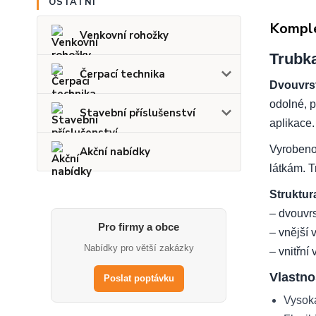
OSTATNÍ
Komple
Venkovní rohožky
Trubk
Čerpací technika
Dvouvrs
odolné, 
Stavební příslušenství
aplikace.
Vyrobeno
Akční nabídky
látkám. T
Struktur
– dvouvr
Pro firmy a obce
– vnější
Nabídky pro větší zakázky
– vnitřní
Vlastno
Poslat poptávku
Vysoká