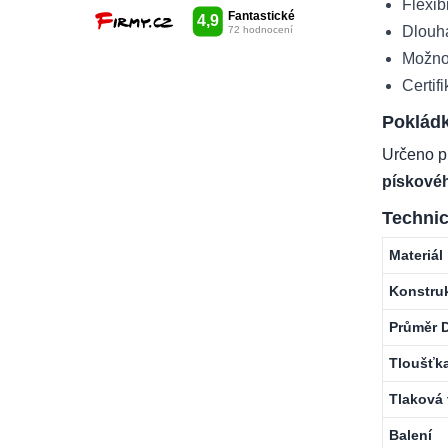
Flexib
Dlouhá
Možnos
Certif
Poklád
Určeno pr
pískovéh
Technic
Materiál
Konstru
Průměr 
Tloušťk
Tlaková 
Balení