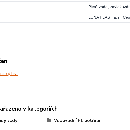
Pitná voda, zavlažován
LUNA PLAST a.s., Čes
žení
ický list
zařazeno v kategoriích
ody vody
Vodovodní PE potrubí