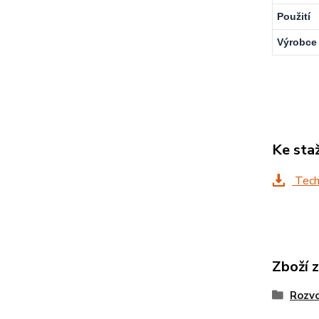
Použití
Výrobce
Ke sta
Techn
Zboží 
Rozv