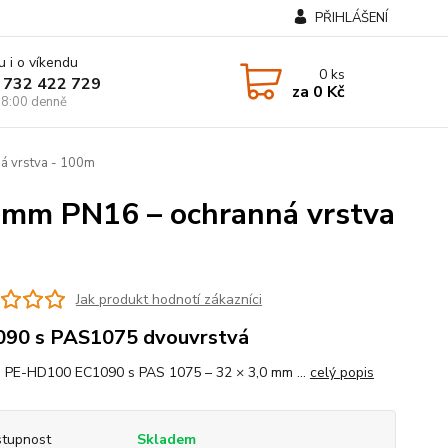
PŘIHLÁŠENÍ
u i o víkendu
0
ks
 732 422 729
za
0 Kč
8:00 denně
á vrstva - 100m
0mm PN16 – ochranná vrstva
Jak produkt hodnotí zákazníci
90 s PAS1075 dvouvrstvá
 PE-HD100 EC1090 s PAS 1075 – 32 × 3,0 mm ...
celý popis
tupnost
Skladem