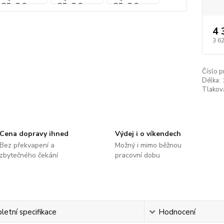
4 
3 6
Číslo p
Délka:
Tlaková
Cena dopravy ihned
Výdej i o víkendech
Bez překvapení a
Možný i mimo běžnou
zbytečného čekání
pracovní dobu
etní specifikace
Hodnocení