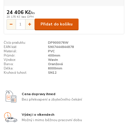
24 406 Kč
/
ks
20 170 Kč
bez DPH
Přidat do košíku
Číslo produktu:
DP900076W
EAN kód:
5907444844878
Materiál:
PVC
Průměr:
400mm
Výrobce:
Wavin
Barva:
Oranžová
Délka:
6000mm
Kruhová tuhost:
SN12
Cena dopravy ihned
Bez překvapení a zbytečného čekání
Výdej i o víkendech
Možný i mimo běžnou pracovní dobu