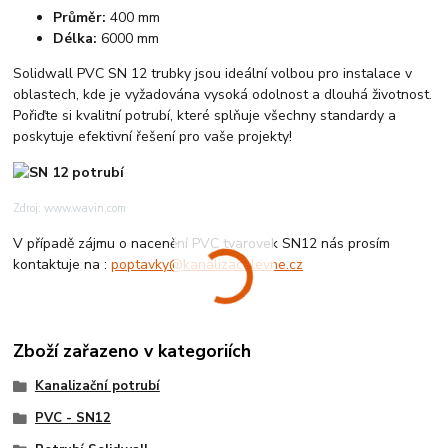
Průměr:
400 mm
Délka:
6000 mm
Solidwall PVC SN 12 trubky jsou ideální volbou pro instalace v
oblastech, kde je vyžadována vysoká odolnost a dlouhá životnost.
Pořiďte si kvalitní potrubí, které splňuje všechny standardy a
poskytuje efektivní řešení pro vaše projekty!
Zdroj: www.wavin.com
V případě zájmu o nacenění PVC tvarovek SN12 nás prosím
kontaktuje na :
poptavky@kanalizacelevne.cz
Zboží zařazeno v kategoriích
Kanalizační potrubí
PVC - SN12