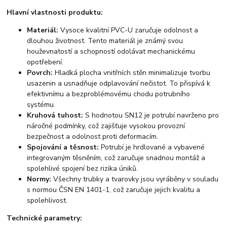
Hlavní vlastnosti produktu:
Materiál:
Vysoce kvalitní PVC-U zaručuje odolnost a
dlouhou životnost. Tento materiál je známý svou
houževnatostí a schopností odolávat mechanickému
opotřebení.
Povrch:
Hladká plocha vnitřních stěn minimalizuje tvorbu
usazenin a usnadňuje odplavování nečistot. To přispívá k
efektivnímu a bezproblémovému chodu potrubního
systému.
Kruhová tuhost:
S hodnotou SN12 je potrubí navrženo pro
náročné podmínky, což zajišťuje vysokou provozní
bezpečnost a odolnost proti deformacím.
Spojování a těsnost:
Potrubí je hrdlované a vybavené
integrovaným těsněním, což zaručuje snadnou montáž a
spolehlivé spojení bez rizika úniků.
Normy:
Všechny trubky a tvarovky jsou vyráběny v souladu
s normou ČSN EN 1401-1, což zaručuje jejich kvalitu a
spolehlivost.
Technické parametry: