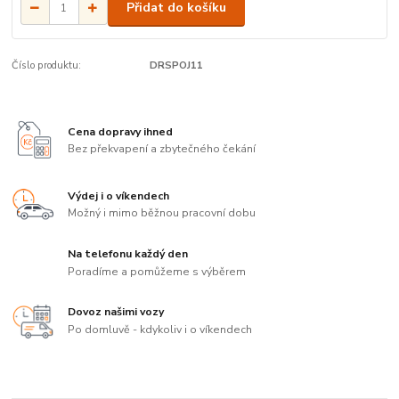
Přidat do košíku
Číslo produktu:
DRSPOJ11
Cena dopravy ihned
Bez překvapení a zbytečného čekání
Výdej i o víkendech
Možný i mimo běžnou pracovní dobu
Na telefonu každý den
Poradíme a pomůžeme s výběrem
Dovoz našimi vozy
Po domluvě - kdykoliv i o víkendech