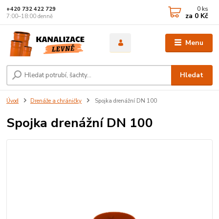
0
ks
+420 732 422 729
za
0 Kč
7:00–18:00 denně
Menu
Hledat
Úvod
Drenáže a chráničky
Spojka drenážní DN 100
Spojka drenážní DN 100