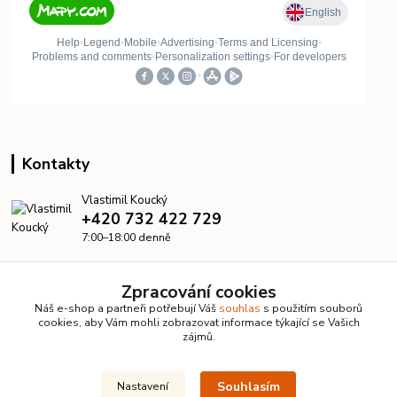
Kontakty
Vlastimil Koucký
+420 732 422 729
7:00–18:00 denně
info@kanalizacelevne.cz
Zpracování cookies
Náš e-shop a partneři potřebují Váš
souhlas
s použitím souborů
cookies, aby Vám mohli zobrazovat informace týkající se Vašich
zájmů.
Souhlasím
Nastavení
© 2026 KanalizaceLevne.cz · Všechna práva vyhrazena ·
Dvorakweb.cz
–