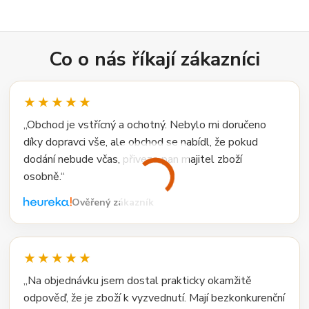
Co o nás říkají zákazníci
★★★★★
„Obchod je vstřícný a ochotný. Nebylo mi doručeno
díky dopravci vše, ale obchod se nabídl, že pokud
dodání nebude včas, přiveze pan majitel zboží
osobně.“
Ověřený zákazník
★★★★★
„Na objednávku jsem dostal prakticky okamžitě
odpověď, že je zboží k vyzvednutí. Mají bezkonkurenční