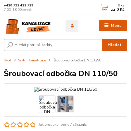
0
ks
+420 732 422 729
za
0 Kč
7:00–18:00 denně
Menu
Hledat
Úvod
Vnitřní kanalizace
Šroubovací odbočka DN 110/50
Šroubovací odbočka DN 110/50
Jak produkt hodnotí zákazníci