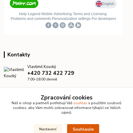
Kontakty
Vlastimil Koucký
+420 732 422 729
7:00–18:00 denně
info@kanalizacelevne.cz
Zpracování cookies
Náš e-shop a partneři potřebují Váš
souhlas
s použitím souborů
cookies, aby Vám mohli zobrazovat informace týkající se Vašich
zájmů.
Souhlasím
Nastavení
© 2026 KanalizaceLevne.cz · Všechna práva vyhrazena ·
Dvorakweb.cz
–