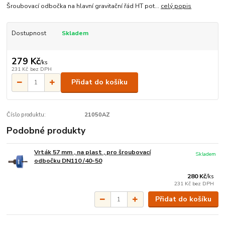
Šroubovací odbočka na hlavní gravitační řád HT pot...
celý popis
Dostupnost
Skladem
279 Kč
/
ks
231 Kč
bez DPH
Přidat do košíku
Číslo produktu:
21050AZ
Podobné produkty
Vrták 57 mm , na plast , pro šroubovací
Skladem
odbočku DN110 /40-50
280 Kč
/
ks
231 Kč
bez DPH
Přidat do košíku