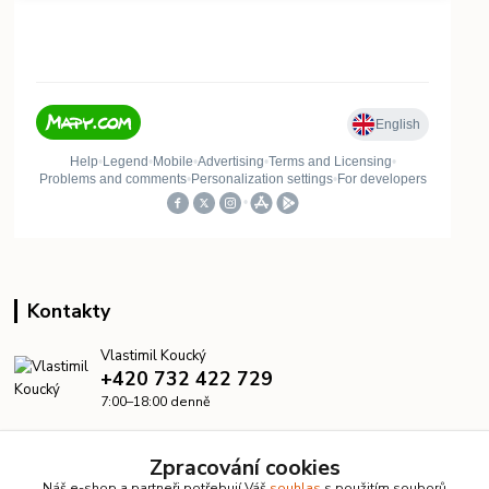
Kontakty
Vlastimil Koucký
+420 732 422 729
7:00–18:00 denně
info@kanalizacelevne.cz
Zpracování cookies
Náš e-shop a partneři potřebují Váš
souhlas
s použitím souborů