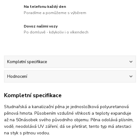
Na telefonu každý den
Poradíme a pomůžeme s výběrem
Dovoz našimi vozy
Po domluvě - kdykoliv i o víkendech
Kompletní specifikace
Hodnocení
Kompletní specifikace
Studnařská a kanalizační pěna je jednosložková polyuretanová
pěnová hmota. Působením vzdušné vlhkosti a teploty expanduje
až na 50násobek svého původního objemu. Pěna odolává plísním,
vodě, neodolává UV záření, dá se přetírat, tento typ má atestaci
na styk s pitnou vodou.