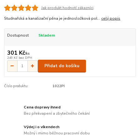
Jak produkt hodnotí zákazníci
Studnařská a kanalizační pěna je jednosložková pol...
celý popis
Dostupnost
Skladem
301 Kč
/
ks
249 Kč
bez DPH
Přidat do košíku
Číslo produktu:
1022PI
Cena dopravy ihned
Bez překvapení a zbytečného čekání
Výdej i o víkendech
Možný i mimo běžnou pracovní dobu