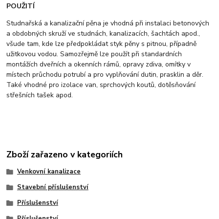
POUŽITÍ
Studnařská a kanalizační pěna je vhodná při instalaci betonových
a obdobných skruží ve studnách, kanalizacích, šachtách apod.,
všude tam, kde lze předpokládat styk pěny s pitnou, případně
užitkovou vodou. Samozřejmě lze použít při standardních
montážích dveřních a okenních rámů, opravy zdiva, omítky v
místech průchodu potrubí a pro vyplňování dutin, prasklin a děr.
Také vhodné pro izolace van, sprchových koutů, dotěsňování
střešních tašek apod.
Zboží zařazeno v kategoriích
Venkovní kanalizace
Stavební příslušenství
Příslušenství
Příslušenství