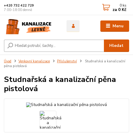
0
ks
+420 732 422 729
za
0 Kč
7:00–18:00 denně
Menu
Hledat
Úvod
Venkovní kanalizace
Příslušenství
Studnařská a kanalizační
pěna pistolová
Studnařská a kanalizační pěna
pistolová