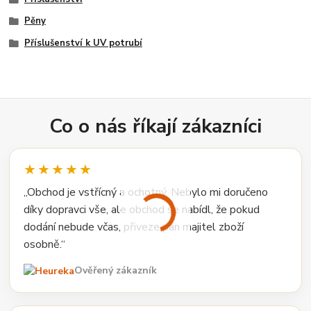
Pěny
Příslušenství k UV potrubí
Co o nás říkají zákazníci
★★★★★
„Obchod je vstřícný a ochotný. Nebylo mi doručeno
díky dopravci vše, ale obchod se nabídl, že pokud
dodání nebude včas, přiveze pan majitel zboží
osobně.“
Ověřený zákazník