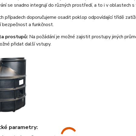
ní se snadno integrují do různých prostředí, a to i v oblastech 
h případech doporučujeme osadit poklop odpovídající třídě zatíže
í bezpečnost a funkčnost.
ita prostupů:
Na požádání je možné zajistit prostupy jiných prům
žné přidat další vstupy.
cké parametry: