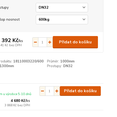
stupy
lop nosnost
 392 Kč
/
ks
Přidat do košíku
241 Kč
bez DPH
roduktu:
18110003220/600
Průměr:
1000mm
1300mm
Prostupy:
DN32
Přidat do košíku
m u výrobce 5-10 dnů
4 680 Kč
/
ks
3 868 Kč
bez DPH