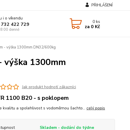
PŘIHLÁŠENÍ
u i o víkendu
0
ks
 732 422 729
za
0 Kč
8:00 denně
mm - výška 1300mm DN32/600kg
- výška 1300mm
Jak produkt hodnotí zákazníci
R 1100 B20 - s poklopem
e kvalitu a spolehlivost s vodoměrnou šachto...
celý popis
tupnost
Skladem - dodání do týdne