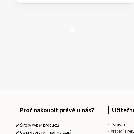
Proč nakoupit právě u nás?
Užitečn
▪
Poradna
✔️ Široký výběr produktů
▪
Vrácení a re
✔️ Cena dopravy ihned viditelná