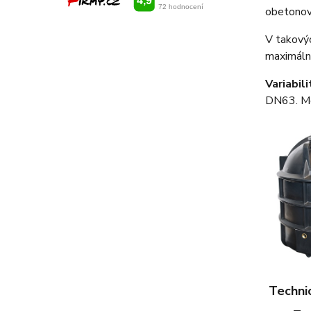
obetonová
V takovýc
maximáln
Variabil
DN63. Mo
Techni