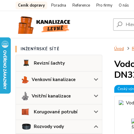
Ceník dopravy
Poradna
Reference
Pro firmy
O nás
Úvod
INŽENÝRSKÉ SÍTĚ
Vodo
Revizní šachty
DN3
Venkovní kanalizace
Český vý
Vnitřní kanalizace
Korugované potrubí
Rozvody vody