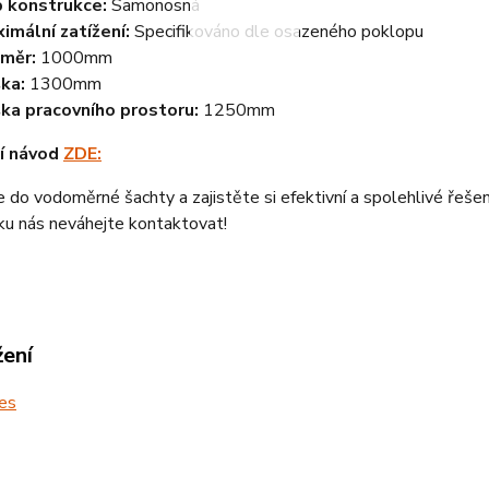
 konstrukce:
Samonosná
imální zatížení:
Specifikováno dle osazeného poklopu
měr:
1000mm
ka:
1300mm
ka pracovního prostoru:
1250mm
í návod
ZDE:
e do vodoměrné šachty a zajistěte si efektivní a spolehlivé řešen
ku nás neváhejte kontaktovat!
žení
es