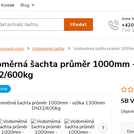
Kontakt
Blog
Jsme t
Hledat
+420
7:00–1
Rozvody vody
Vodoměrné šachty
Vodoměrná šachta průměr 1000
měrná šachta průměr 1000mm 
2/600kg
robek
SB V
Objevt
Dos