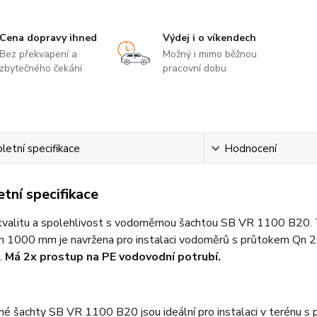
Cena dopravy ihned
Výdej i o víkendech
Bez překvapení a
Možný i mimo běžnou
zbytečného čekání
pracovní dobu
etní specifikace
Hodnocení
tní specifikace
kvalitu a spolehlivost s vodoměrnou šachtou SB VR 1100 B20. 
1000 mm je navržena pro instalaci vodoměrů s průtokem Qn 2,5 a
h.
Má 2x prostup na PE vodovodní potrubí.
 šachty SB VR 1100 B20 jsou ideální pro instalaci v terénu s 