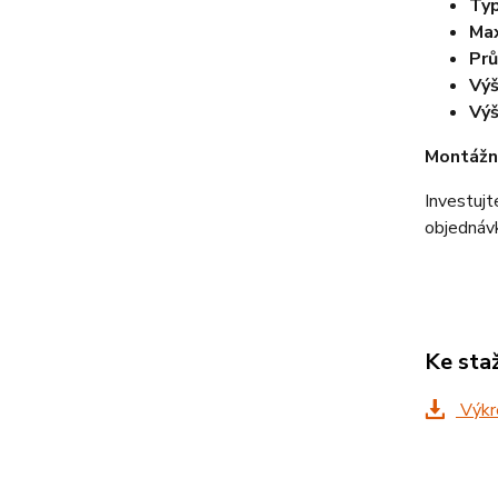
Typ
Max
Prů
Výš
Výš
Montážn
Investujt
objednáv
Ke sta
Výkr