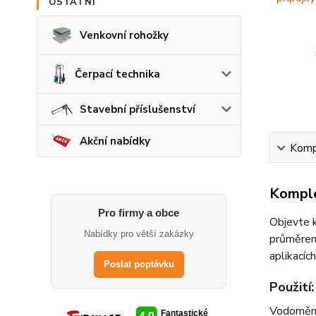
OSTATNÍ
Venkovní rohožky
Čerpací technika
Stavební příslušenství
Akční nabídky
Kompl
Komple
Pro firmy a obce
Objevte 
Nabídky pro větší zakázky
průměrem 
aplikacíc
Poslat poptávku
Použití:
Vodoměrné