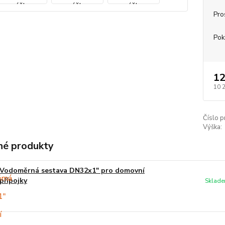
Pro
Pok
12
10 
Číslo p
Výška:
é produkty
Vodoměrná sestava DN32x1" pro domovní
přípojky
Sklade