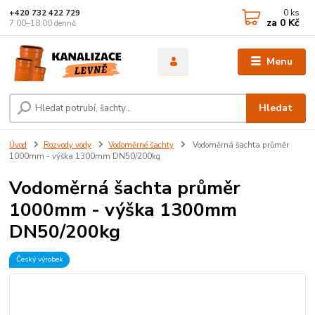
0
ks
+420 732 422 729
za
0 Kč
7:00–18:00 denně
Menu
Hledat
Úvod
Rozvody vody
Vodoměrné šachty
Vodoměrná šachta průměr
1000mm - výška 1300mm DN50/200kg
Vodoměrná šachta průměr
1000mm - výška 1300mm
DN50/200kg
Český výrobek