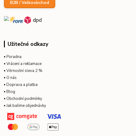
B2B / Velkoobchod
Užitečné odkazy
▪
Poradna
▪
Vrácení a reklamace
▪
Věrnostní sleva 2 %
▪
O nás
▪
Doprava a platba
▪
Blog
▪
Obchodní podmínky
▪
Jak balíme objednávky