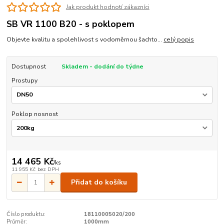
Jak produkt hodnotí zákazníci
SB VR 1100 B20 - s poklopem
Objevte kvalitu a spolehlivost s vodoměrnou šachto...
celý popis
Dostupnost
Skladem - dodání do týdne
Prostupy
Poklop nosnost
14 465 Kč
/
ks
11 955 Kč
bez DPH
Přidat do košíku
Číslo produktu:
18110005020/200
Průměr:
1000mm