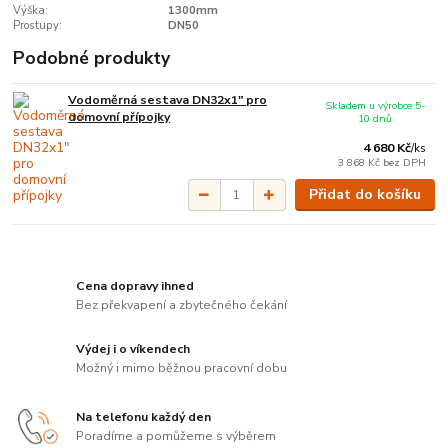
Výška:
1300mm
Prostupy:
DN50
Podobné produkty
Vodoměrná sestava DN32x1" pro
Skladem u výrobce 5-
domovní přípojky
10 dnů
4 680 Kč
/
ks
3 868 Kč
bez DPH
Přidat do košíku
Cena dopravy ihned
Bez překvapení a zbytečného čekání
Výdej i o víkendech
Možný i mimo běžnou pracovní dobu
Na telefonu každý den
Poradíme a pomůžeme s výběrem