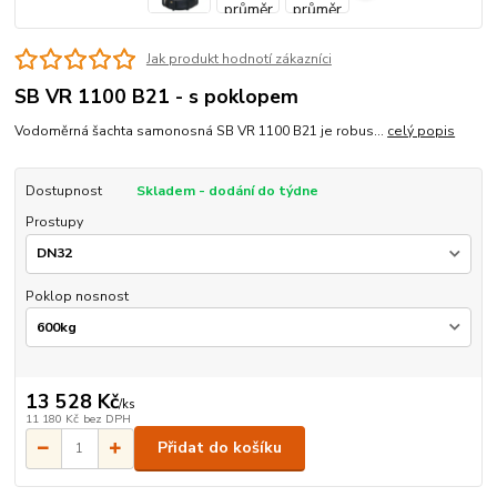
Jak produkt hodnotí zákazníci
SB VR 1100 B21 - s poklopem
Vodoměrná šachta samonosná SB VR 1100 B21 je robus...
celý popis
Dostupnost
Skladem - dodání do týdne
Prostupy
Poklop nosnost
13 528 Kč
/
ks
11 180 Kč
bez DPH
Přidat do košíku