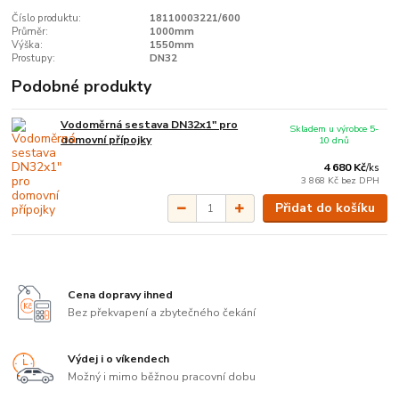
Číslo produktu:
18110003221/600
Průměr:
1000mm
Výška:
1550mm
Prostupy:
DN32
Podobné produkty
Vodoměrná sestava DN32x1" pro
Skladem u výrobce 5-
domovní přípojky
10 dnů
4 680 Kč
/
ks
3 868 Kč
bez DPH
Přidat do košíku
Cena dopravy ihned
Bez překvapení a zbytečného čekání
Výdej i o víkendech
Možný i mimo běžnou pracovní dobu