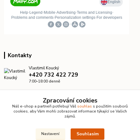
Kontakty
Vlastimil Koucký
+420 732 422 729
7:00–18:00 denně
info@kanalizacelevne.cz
Zpracování cookies
Náš e-shop a partneři potřebují Váš
souhlas
s použitím souborů
cookies, aby Vám mohli zobrazovat informace týkající se Vašich
zájmů.
Souhlasím
Nastavení
© 2026 KanalizaceLevne.cz · Všechna práva vyhrazena ·
Dvorakweb.cz
–