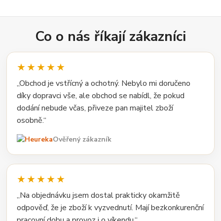
Co o nás říkají zákazníci
★★★★★
„Obchod je vstřícný a ochotný. Nebylo mi doručeno
díky dopravci vše, ale obchod se nabídl, že pokud
dodání nebude včas, přiveze pan majitel zboží
osobně.“
Ověřený zákazník
★★★★★
„Na objednávku jsem dostal prakticky okamžitě
odpověď, že je zboží k vyzvednutí. Mají bezkonkurenční
pracovní dobu a provoz i o víkendu.“