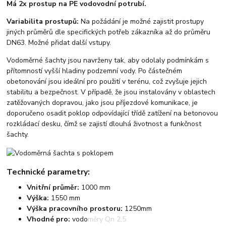
Má 2x prostup na PE vodovodní potrubí.
Variabilita prostupů:
Na požádání je možné zajistit prostupy
jiných průměrů dle specifických potřeb zákazníka až do průměru
DN63. Možné přidat další vstupy.
Vodoměrné šachty jsou navrženy tak, aby odolaly podmínkám s
přítomností vyšší hladiny podzemní vody. Po částečném
obetonování jsou ideální pro použití v terénu, což zvyšuje jejich
stabilitu a bezpečnost. V případě, že jsou instalovány v oblastech
zatěžovaných dopravou, jako jsou příjezdové komunikace, je
doporučeno osadit poklop odpovídající třídě zatížení na betonovou
rozkládací desku, čímž se zajistí dlouhá životnost a funkčnost
šachty.
Technické parametry:
Vnitřní průměr:
1000 mm
Výška:
1550 mm
Výška pracovního prostoru:
1250mm
Vhodné pro:
vodoměry Qn 2,5