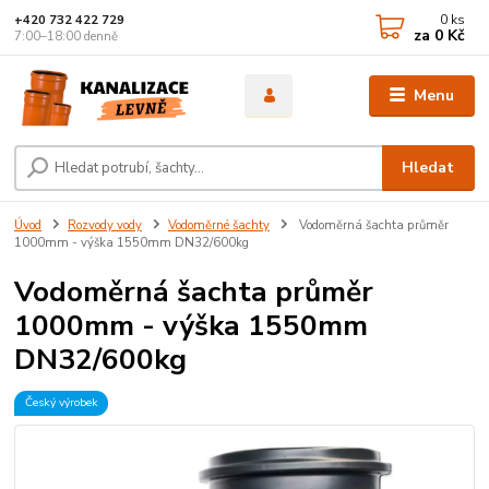
0
ks
+420 732 422 729
za
0 Kč
7:00–18:00 denně
Menu
Hledat
Úvod
Rozvody vody
Vodoměrné šachty
Vodoměrná šachta průměr
1000mm - výška 1550mm DN32/600kg
Vodoměrná šachta průměr
1000mm - výška 1550mm
DN32/600kg
Český výrobek