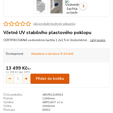
Jak produkt hodnotí zákazníci
Včetně UV stabilního plastového poklopu
CERTIFIKOVANÁ vodoměrná šachta 1,2x1,5 m Vodoměrné...
celý popis
Dostupnost
Skladem u výrobce 5–10 dnů
13 499 Kč
/
ks
11 156 Kč
bez DPH
Přidat do košíku
Číslo produktu:
ABVR1215N32
Průměr:
1200mm
Výrobce:
ABPLAST s.r.o.
Výška:
1500mm
Prostupy:
DN32