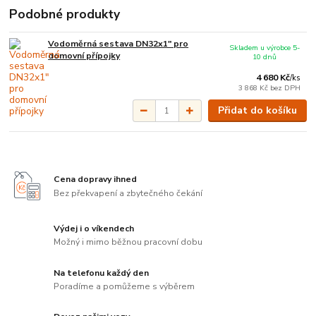
Podobné produkty
Vodoměrná sestava DN32x1" pro
Skladem u výrobce 5-
domovní přípojky
10 dnů
4 680 Kč
/
ks
3 868 Kč
bez DPH
Přidat do košíku
Cena dopravy ihned
Bez překvapení a zbytečného čekání
Výdej i o víkendech
Možný i mimo běžnou pracovní dobu
Na telefonu každý den
Poradíme a pomůžeme s výběrem