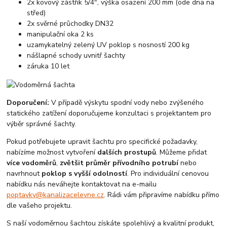
2x kovový zástřik 5/4", výška osazení 200 mm (ode dna na
střed)
2x svěrné průchodky DN32
manipulační oka 2 ks
uzamykatelný zelený UV poklop s nosností 200 kg
nášlapné schody uvnitř šachty
záruka 10 let
Doporučení:
V případě výskytu spodní vody nebo zvýšeného
statického zatížení doporučujeme konzultaci s projektantem pro
výběr správné šachty.
Pokud potřebujete upravit šachtu pro specifické požadavky,
nabízíme možnost vytvoření
dalších prostupů
. Můžeme přidat
více vodoměrů
,
zvětšit průměr přívodního potrubí
nebo
navrhnout
poklop s vyšší odolností
. Pro individuální cenovou
nabídku nás neváhejte kontaktovat na e-mailu
poptavky@kanalizacelevne.cz
. Rádi vám připravíme nabídku přímo
dle vašeho projektu.
S naší vodoměrnou šachtou získáte spolehlivý a kvalitní produkt,