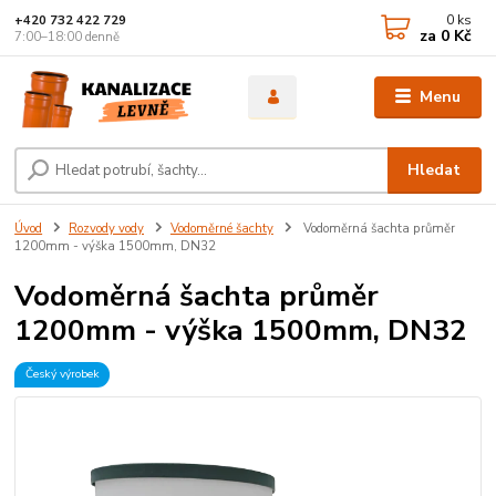
0
ks
+420 732 422 729
za
0 Kč
7:00–18:00 denně
Menu
Hledat
Úvod
Rozvody vody
Vodoměrné šachty
Vodoměrná šachta průměr
1200mm - výška 1500mm, DN32
Vodoměrná šachta průměr
1200mm - výška 1500mm, DN32
Český výrobek