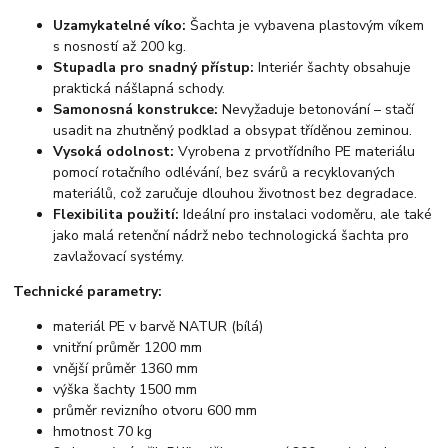
Uzamykatelné víko:
Šachta je vybavena plastovým víkem
s nosností až 200 kg.
Stupadla pro snadný přístup:
Interiér šachty obsahuje
praktická nášlapná schody.
Samonosná konstrukce:
Nevyžaduje betonování – stačí
usadit na zhutněný podklad a obsypat tříděnou zeminou.
Vysoká odolnost:
Vyrobena z prvotřídního PE materiálu
pomocí rotačního odlévání, bez svárů a recyklovaných
materiálů, což zaručuje dlouhou životnost bez degradace.
Flexibilita použití:
Ideální pro instalaci vodoměru, ale také
jako malá retenční nádrž nebo technologická šachta pro
zavlažovací systémy.
Technické parametry:
materiál PE v barvě NATUR (bílá)
vnitřní průměr 1200 mm
vnější průměr 1360 mm
výška šachty 1500 mm
průměr revizního otvoru 600 mm
hmotnost 70 kg