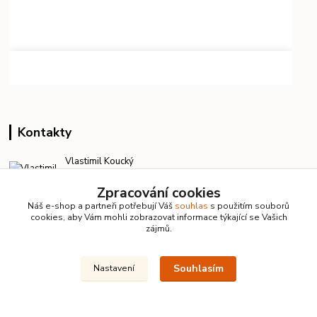
Kontakty
Vlastimil Koucký
+420 732 422 729
Zpracování cookies
7:00–18:00 denně
Náš e-shop a partneři potřebují Váš
souhlas
s použitím souborů
info@kanalizacelevne.cz
cookies, aby Vám mohli zobrazovat informace týkající se Vašich
zájmů.
Souhlasím
Nastavení
© 2026 KanalizaceLevne.cz · Všechna práva vyhrazena ·
Dvorakweb.cz
–