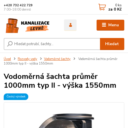
0
ks
+420 732 422 729
za
0 Kč
7:00–18:00 denně
Menu
Hledat
Úvod
Rozvody vody
Vodoměrné šachty
Vodoměrná šachta průměr
1000mm typ II - výška 1550mm
Vodoměrná šachta průměr
1000mm typ II - výška 1550mm
Český výrobek