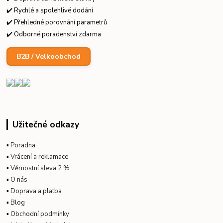
✔️ Rychlé a spolehlivé dodání
✔️ Přehledné porovnání parametrů
✔️ Odborné poradenství zdarma
B2B / Velkoobchod
Užitečné odkazy
▪
Poradna
▪
Vrácení a reklamace
▪
Věrnostní sleva 2 %
▪
O nás
▪
Doprava a platba
▪
Blog
▪
Obchodní podmínky