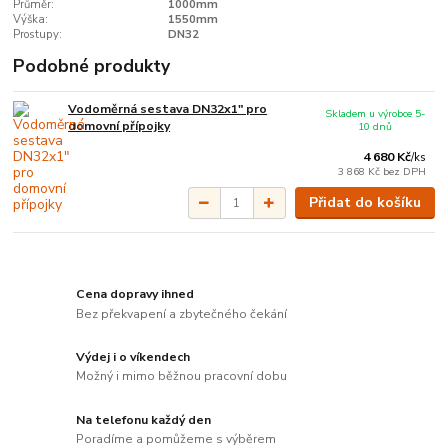
Průměr:
1000mm
Výška:
1550mm
Prostupy:
DN32
Podobné produkty
Vodoměrná sestava DN32x1" pro
Skladem u výrobce 5-
domovní přípojky
10 dnů
4 680 Kč
/
ks
3 868 Kč
bez DPH
Přidat do košíku
Cena dopravy ihned
Bez překvapení a zbytečného čekání
Výdej i o víkendech
Možný i mimo běžnou pracovní dobu
Na telefonu každý den
Poradíme a pomůžeme s výběrem