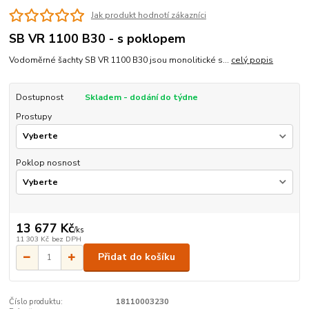
Jak produkt hodnotí zákazníci
SB VR 1100 B30 - s poklopem
Vodoměrné šachty SB VR 1100 B30 jsou monolitické s...
celý popis
Dostupnost
Skladem - dodání do týdne
Prostupy
Poklop nosnost
13 677 Kč
/
ks
11 303 Kč
bez DPH
Přidat do košíku
Číslo produktu:
18110003230