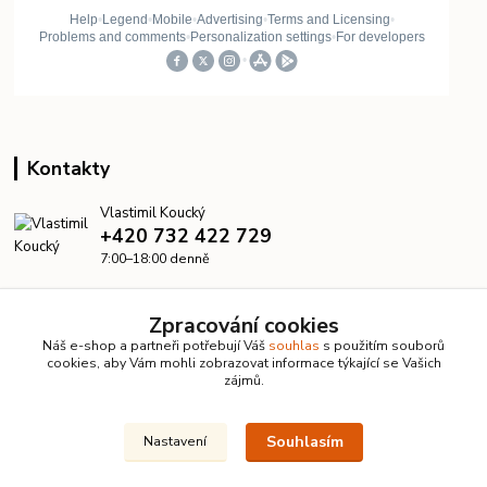
Kontakty
Vlastimil Koucký
+420 732 422 729
7:00–18:00 denně
info@kanalizacelevne.cz
Zpracování cookies
Náš e-shop a partneři potřebují Váš
souhlas
s použitím souborů
cookies, aby Vám mohli zobrazovat informace týkající se Vašich
zájmů.
Souhlasím
Nastavení
© 2026 KanalizaceLevne.cz · Všechna práva vyhrazena ·
Dvorakweb.cz
–
přehledné e-shopy