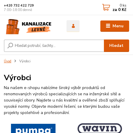
0
ks
+420 732 422 729
za
0 Kč
7:00–18:00 denně
Menu
Hledat
Úvod
Výrobci
Výrobci
Na našem e-shopu nabízíme široký výběr produktů od
renomovaných výrobců specializujících se na inženýrské sítě a
související obory. Najdete u nás kvalitní a ověřené zboží splňující
vysoké normy. Objevte moderní řešení, se kterými budou vaše
projekty spolehlivé a profesionální.