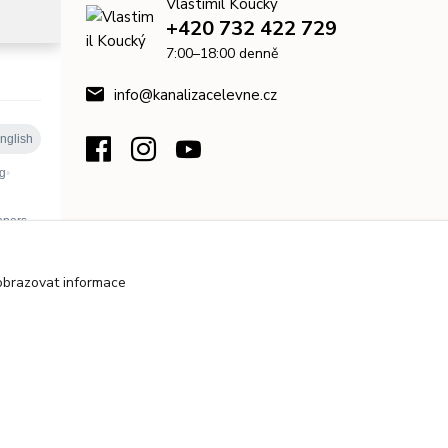
Vlastimil Koucký
+420 732 422 729
7:00–18:00 denně
info@kanalizacelevne.cz
obrazovat informace
Upravit sběr cookies.
Vytvořeno na
Eshop-rychle.cz