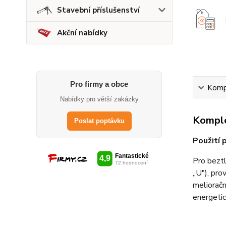
Stavební příslušenství
Akční nabídky
Pro firmy a obce
Kompl
Nabídky pro větší zakázky
Komple
Poslat poptávku
Použití 
Pro beztl
„U"), pr
melioračn
energeti