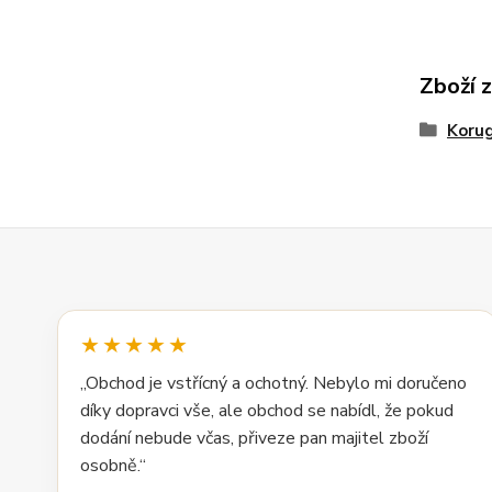
Zboží 
Korug
★★★★★
„Obchod je vstřícný a ochotný. Nebylo mi doručeno
díky dopravci vše, ale obchod se nabídl, že pokud
dodání nebude včas, přiveze pan majitel zboží
osobně.“