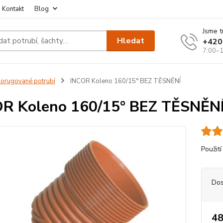
Kontakt
Blog
Jsme t
Hledat
+420
7:00–1
orugované potrubí
INCOR Koleno 160/15° BEZ TĚSNĚNÍ
R Koleno 160/15° BEZ TĚSNĚN
Použití
Dos
48