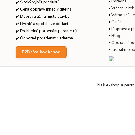
▪
Poradna
✔️ Široký výběr produktů
▪
Vrácení a re
✔️ Cena dopravy ihned viditelná
▪
Věrnostní sl
✔️ Doprava až na místo stavby
▪
O nás
✔️ Rychlé a spolehlivé dodání
▪
Doprava a pl
✔️ Přehledné porovnání parametrů
▪
Blog
✔️ Odborné poradenství zdarma
▪
Obchodní po
▪
Jak balíme o
B2B / Velkoobchod
Náš e-shop a partn
© 2026 KanalizaceLevne.cz · Všechna práva vyhrazena ·
Dvor