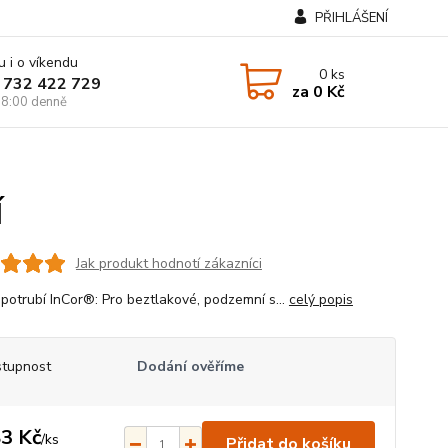
PŘIHLÁŠENÍ
u i o víkendu
0
ks
 732 422 729
za
0 Kč
8:00 denně
Í
Jak produkt hodnotí zákazníci
 potrubí InCor®: Pro beztlakové, podzemní s...
celý popis
tupnost
Dodání ověříme
3 Kč
/
ks
Přidat do košíku