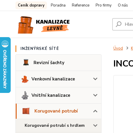
Ceník dopravy
Poradna
Reference
Pro firmy
O nás
Úvod
K
INŽENÝRSKÉ SÍTĚ
INCO
Revizní šachty
Venkovní kanalizace
Vnitřní kanalizace
Korugované potrubí
Korugované potrubí s hrdlem