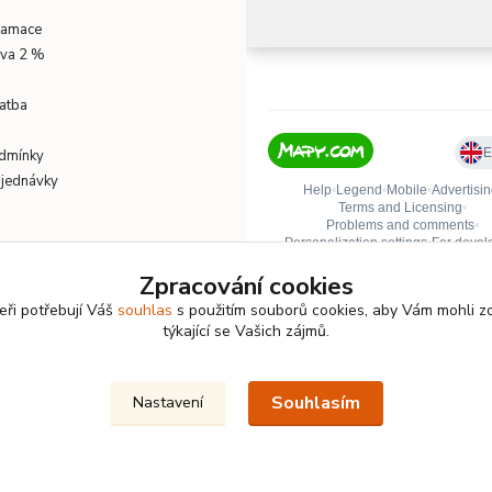
klamace
eva 2 %
atba
dmínky
bjednávky
Zpracování cookies
eři potřebují Váš
souhlas
s použitím souborů cookies, aby Vám mohli z
týkající se Vašich zájmů.
Souhlasím
Nastavení
akweb.cz
– přehledné e-shopy