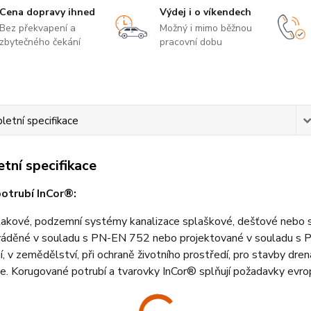
Cena dopravy ihned
Výdej i o víkendech
Bez překvapení a
Možný i mimo běžnou
zbytečného čekání
pracovní dobu
etní specifikace
tní specifikace
potrubí InCor®:
akové, podzemní systémy kanalizace splaškové, dešťové nebo sa
ováděné v souladu s PN-EN 752 nebo projektované v souladu s 
í, v zemědělství, při ochraně životního prostředí, pro stavby dr
ce. Korugované potrubí a tvarovky InCor® splňují požadavky e