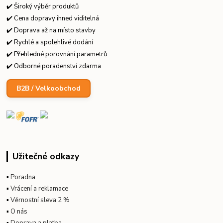
✔️ Široký výběr produktů
✔️ Cena dopravy ihned viditelná
✔️ Doprava až na místo stavby
✔️ Rychlé a spolehlivé dodání
✔️ Přehledné porovnání parametrů
✔️ Odborné poradenství zdarma
B2B / Velkoobchod
Užitečné odkazy
▪
Poradna
▪
Vrácení a reklamace
▪
Věrnostní sleva 2 %
▪
O nás