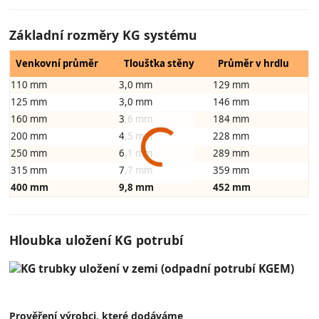
Základní rozměry KG systému
Venkovní průměr
Tloušťka stěny
Průměr v hrdlu
110 mm
3,0 mm
129 mm
125 mm
3,0 mm
146 mm
160 mm
3,6 mm
184 mm
200 mm
4,5 mm
228 mm
250 mm
6,1 mm
289 mm
315 mm
7,7 mm
359 mm
400 mm
9,8 mm
452 mm
Hloubka uložení KG potrubí
Prověření výrobci, které dodáváme