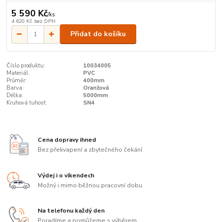
5 590 Kč
/
ks
4 620 Kč
bez DPH
Přidat do košíku
Číslo produktu:
10034005
Materiál:
PVC
Průměr:
400mm
Barva:
Oranžová
Délka:
5000mm
Kruhová tuhost:
SN4
Cena dopravy ihned
Bez překvapení a zbytečného čekání
Výdej i o víkendech
Možný i mimo běžnou pracovní dobu
Na telefonu každý den
Poradíme a pomůžeme s výběrem