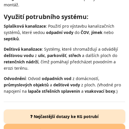
montáž.
Využití potrubního systému:
Splašková kanalizace
: Použití pro výstavbu kanalizačních
systémů, které vedou
odpadní vody
do
ČOV
,
jímek
nebo
septiků
.
Dešťová kanalizace
: Systémy, které shromažďují a odvádějí
dešťovou vodu
z
ulic
,
parkovišť
,
střech
a dalších ploch do
retenčních nádrží
, čímž pomáhají předcházet povodním a
erozi terénu.
Odvodnění
: Odvod
odpadních vod
z domácností,
průmyslových objektů
a
dešťové vody
z ploch. (Vhodné pro
napojení na
lapače střešních splavenin
a
vsakovací boxy
.)
❓ Nejčastější dotazy ke KG potrubí