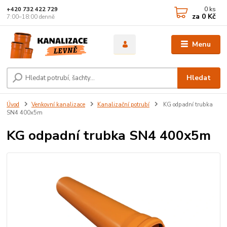
0
ks
+420 732 422 729
za
0 Kč
7:00–18:00 denně
Menu
Hledat
Úvod
Venkovní kanalizace
Kanalizační potrubí
KG odpadní trubka
SN4 400x5m
KG odpadní trubka SN4 400x5m