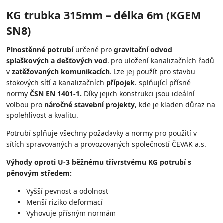
KG trubka 315mm – délka 6m (KGEM
SN8)
Plnostěnné potrubí
určené pro
gravitační odvod
splaškových a dešťových vod
. pro uložení kanalizačních řadů
v
zatěžovaných komunikacích
. Lze jej použít pro stavbu
stokových sítí a kanalizačních
přípojek
. splňující přísné
normy
ČSN EN 1401-1.
Díky jejich konstrukci jsou ideální
volbou pro
náročné stavební projekty
, kde je kladen důraz na
spolehlivost a kvalitu.
Potrubí splňuje všechny požadavky a normy pro použití v
sítích spravovaných a provozovaných společností ČEVAK a.s.
Výhody oproti U-3 běžnému třívrstvému KG potrubí s
pěnovým středem:
Vyšší pevnost a odolnost
Menší riziko deformací
Vyhovuje přísným normám