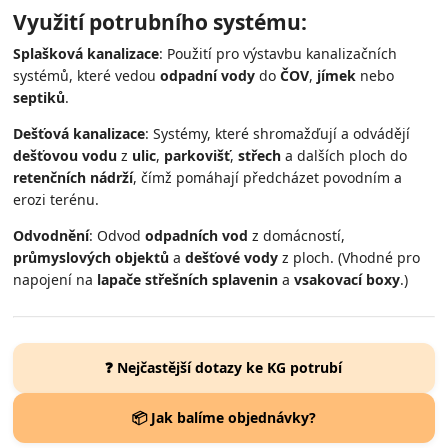
Využití potrubního systému:
Splašková kanalizace
: Použití pro výstavbu kanalizačních
systémů, které vedou
odpadní vody
do
ČOV
,
jímek
nebo
septiků
.
Dešťová kanalizace
: Systémy, které shromažďují a odvádějí
dešťovou vodu
z
ulic
,
parkovišť
,
střech
a dalších ploch do
retenčních nádrží
, čímž pomáhají předcházet povodním a
erozi terénu.
Odvodnění
: Odvod
odpadních vod
z domácností,
průmyslových objektů
a
dešťové vody
z ploch. (Vhodné pro
napojení na
lapače střešních splavenin
a
vsakovací boxy
.)
❓ Nejčastější dotazy ke KG potrubí
📦 Jak balíme objednávky?