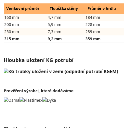
Venkovní průměr
Tloušťka stěny
Průměr v hrdlu
160 mm
4,7 mm
184 mm
200 mm
5,9 mm
228 mm
250 mm
7,3 mm
289 mm
315 mm
9,2 mm
359 mm
Hloubka uložení KG potrubí
Prověření výrobci, které dodáváme