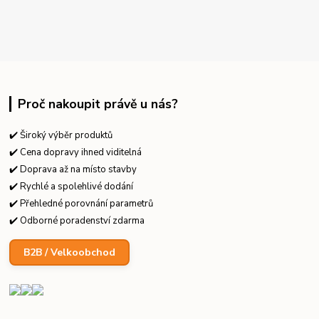
Proč nakoupit právě u nás?
✔️ Široký výběr produktů
✔️ Cena dopravy ihned viditelná
✔️ Doprava až na místo stavby
✔️ Rychlé a spolehlivé dodání
✔️ Přehledné porovnání parametrů
✔️ Odborné poradenství zdarma
B2B / Velkoobchod