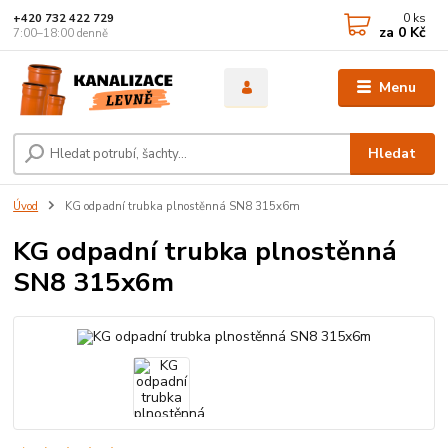
0
ks
+420 732 422 729
za
0 Kč
7:00–18:00 denně
Menu
Hledat
Úvod
KG odpadní trubka plnostěnná SN8 315x6m
KG odpadní trubka plnostěnná
SN8 315x6m