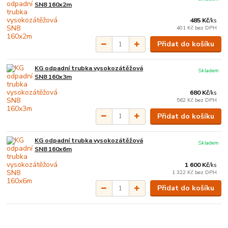
SN8 160x2m
485 Kč
/
ks
401 Kč
bez DPH
Přidat do košíku
KG odpadní trubka vysokozátěžová
Skladem
SN8 160x3m
680 Kč
/
ks
562 Kč
bez DPH
Přidat do košíku
KG odpadní trubka vysokozátěžová
Skladem
SN8 160x6m
1 600 Kč
/
ks
1 322 Kč
bez DPH
Přidat do košíku