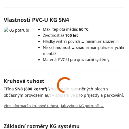
Vlastnosti PVC-U KG SN4
Max. teplota média:
60 °C
Životnost až
100 let
Hladký vnitřní povrch → minimum usazenin
Nízká hmotnost → snadná manipulace a rychlá
montáž
Materiál PVC-U pro gravitační systémy
Kruhová tuhost
Třída
SN8 (800 kg/m²)
Vhodné do zpevněných ploch s
občasným provozem aut – spolehlivé pro příjezdy a parkování.
Více informací o kruhové tuhosti, jak vybrat KG potrubí? →
Základní rozměry KG systému