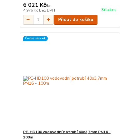
6 021 Kč
/
ks
Skladem
4 976 Kč
bez DPH
Přidat do košíku
Český výrobek
PE-HD100 vodovodní potrubí 40x3,7mm PN16 -
100m