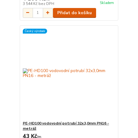
Skladem
3 544 Kč
bez DPH
Přidat do košíku
Český výrobek
PE-HD100 vodovodní potrubí 32x3,0mm PN16 -
metráž
43 Kč
/
m