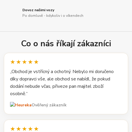
Dovoz našimi vozy
Po domluvě - kdykoliv i o víkendech
Co o nás říkají zákazníci
★★★★★
„Obchod je vstřícný a ochotný. Nebylo mi doručeno
díky dopravci vše, ale obchod se nabídl, že pokud
dodání nebude včas, přiveze pan majitel zboží
osobně.“
Ověřený zákazník
★★★★★