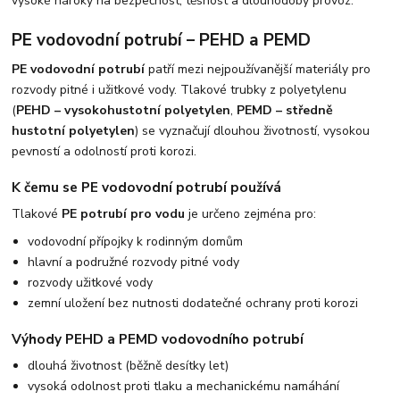
vysoké nároky na bezpečnost, těsnost a dlouhodobý provoz.
PE vodovodní potrubí – PEHD a PEMD
PE vodovodní potrubí
patří mezi nejpoužívanější materiály pro
rozvody pitné i užitkové vody. Tlakové trubky z polyetylenu
(
PEHD – vysokohustotní polyetylen
,
PEMD – středně
hustotní polyetylen
) se vyznačují dlouhou životností, vysokou
pevností a odolností proti korozi.
K čemu se PE vodovodní potrubí používá
Tlakové
PE potrubí pro vodu
je určeno zejména pro:
vodovodní přípojky k rodinným domům
hlavní a podružné rozvody pitné vody
rozvody užitkové vody
zemní uložení bez nutnosti dodatečné ochrany proti korozi
Výhody PEHD a PEMD vodovodního potrubí
dlouhá životnost (běžně desítky let)
vysoká odolnost proti tlaku a mechanickému namáhání