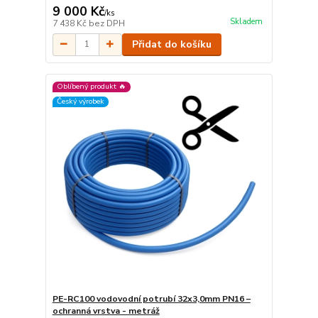
9 000 Kč
/
ks
Skladem
7 438 Kč
bez DPH
Přidat do košíku
Oblíbený produkt 🔥
Český výrobek
PE-RC100 vodovodní potrubí 32x3,0mm PN16 –
ochranná vrstva - metráž