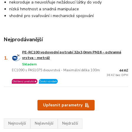
nekoroduje a neuvolňuje nežádoucí látky do vody
nízká hmotnost a snadná manipulace
vhodné pro svařování i mechanické spojování
Nejprodávanější
PE-RC100 vodovodní potrubí 32x3,0mm PN16 – ochranná
1.
vrstva - metráž
Skladem
EC1090 s PAS1075 dvouvrstvá - Maximální délka 100m
44 Kč
36 Kč bez DPH
Oblíbený produkt 🔥
Český výrobek
Upřesnit parametry
Nejnovější
Nejlevnější
Nejdražší