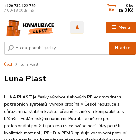
0
ks
+420 732 422 729
za
0 Kč
7:00–18:00 denně
Menu
Hledat
Úvod
Luna Plast
Luna Plast
LUNA PLAST
je český výrobce tlakových
PE vodovodních
potrubních systémů
. Výroba probíhá v České republice s
důrazem na stabilní kvalitu, přesné rozměry a kompatibilitu s
běžnými vodárenskými normami. Potrubí je určeno pro
profesionální použití i pro realizace svépomocí. Díky použití
kvalitních materiálů
PEHD a PEMD
splňuje vodovodní potrubí