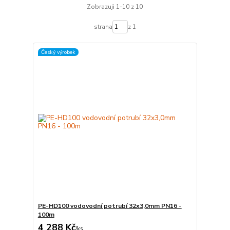
Zobrazuji 1-10 z 10
strana
z 1
Český výrobek
PE-HD100 vodovodní potrubí 32x3,0mm PN16 -
100m
4 288 Kč
/
ks