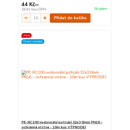
44 Kč
/
m
Skladem
36 Kč
bez DPH
Přidat do košíku
Akce
Český výrobek
PE-RC100 vodovodní potrubí 32x3,0mm PN16 –
ochranná vrstva - 10m kus VÝPRODEJ