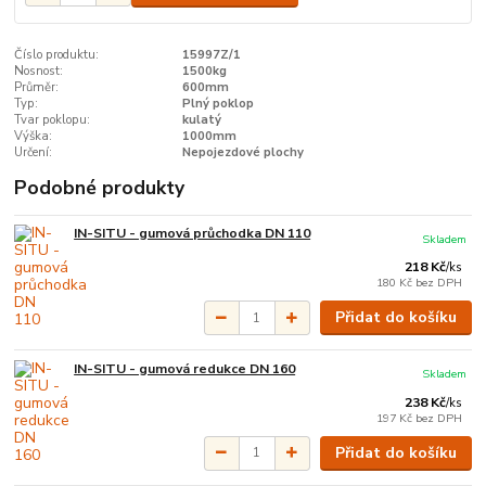
Číslo produktu:
15997Z/1
Nosnost:
1500kg
Průměr:
600mm
Typ:
Plný poklop
Tvar poklopu:
kulatý
Výška:
1000mm
Určení:
Nepojezdové plochy
Podobné produkty
IN-SITU - gumová průchodka DN 110
Skladem
218 Kč
/
ks
180 Kč
bez DPH
Přidat do košíku
IN-SITU - gumová redukce DN 160
Skladem
238 Kč
/
ks
197 Kč
bez DPH
Přidat do košíku