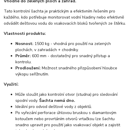
Vhodné do zelených ploch a zahrad.
Tato kontrolní šachta je praktickým a efektivním řešením pro
každého, kdo potřebuje monitorovat vodní hladiny nebo efektivně
odvádět dešťovou vodu do vsakovacích bloků tvořených ze štěrku.
Vlastnosti produktu:
Nosnost:
1500 kg - vhodná pro použití na zelených
plochách, v zahradách + chodníky.
Průměr:
600 mm - dostatečný pro snadný přístup a
kontrolu.
Prodloužení:
Možnost snadného přizpůsobení hloubce
výkopu seřížnutím.
Využití:
Může sloužit jako kontrolní otvor (studna) pro sledování
spodní vody.
Šachta nemá dno.
Ideální pro odvod dešťové vody z objektů.
Po vyřezání perforace úhlovou bruskou s diamantovým
kotoučem nebo provrtáním otvorů vrtačkou lze šachtu
snadno upravit pro použití jako vsakovací objekt a zajistit