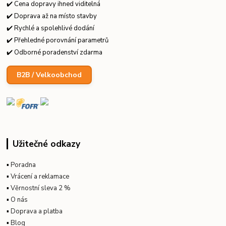
✔️ Cena dopravy ihned viditelná
✔️ Doprava až na místo stavby
✔️ Rychlé a spolehlivé dodání
✔️ Přehledné porovnání parametrů
✔️ Odborné poradenství zdarma
B2B / Velkoobchod
Užitečné odkazy
▪
Poradna
▪
Vrácení a reklamace
▪
Věrnostní sleva 2 %
▪
O nás
▪
Doprava a platba
▪
Blog