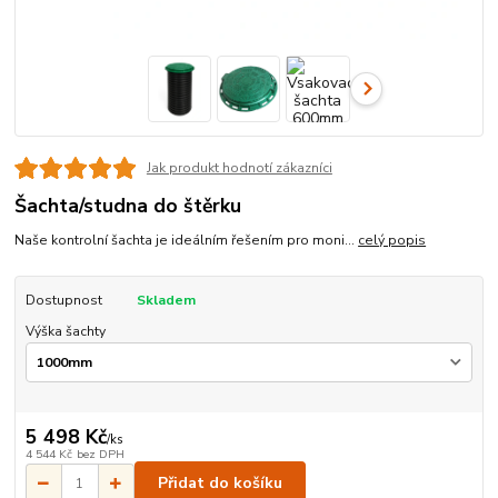
Jak produkt hodnotí zákazníci
Šachta/studna do štěrku
Naše kontrolní šachta je ideálním řešením pro moni...
celý popis
Dostupnost
Skladem
Výška šachty
5 498 Kč
/
ks
4 544 Kč
bez DPH
Přidat do košíku