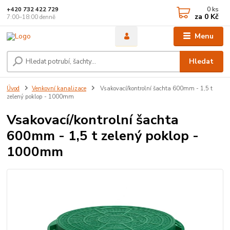
0
ks
+420 732 422 729
za
0 Kč
7:00–18:00 denně
Menu
Hledat
Úvod
Venkovní kanalizace
Vsakovací/kontrolní šachta 600mm - 1,5 t
zelený poklop - 1000mm
Vsakovací/kontrolní šachta
600mm - 1,5 t zelený poklop -
1000mm