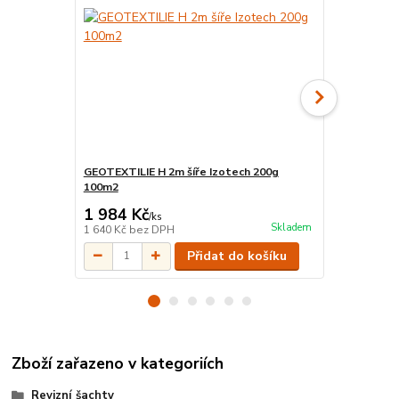
GEOTEXTILIE H 2m šíře Izotech 200g
GEOTEXTILIE
100m2
100m2
1 984 Kč
2 814 Kč
/
ks
Skladem
1 640 Kč
bez DPH
2 326 Kč
bez
Přidat do košíku
Zboží zařazeno v kategoriích
Revizní šachty