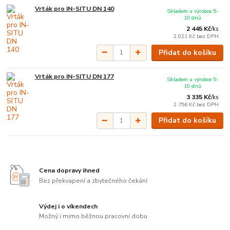
Vrták pro IN-SITU DN 140
Skladem u výrobce 5-
10 dnů
2 445 Kč
/
ks
2 021 Kč
bez DPH
Přidat do košíku
Vrták pro IN-SITU DN 177
Skladem u výrobce 5-
10 dnů
3 335 Kč
/
ks
2 756 Kč
bez DPH
Přidat do košíku
Cena dopravy ihned
Bez překvapení a zbytečného čekání
Výdej i o víkendech
Možný i mimo běžnou pracovní dobu